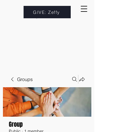
GIVE: Zeffy
Groups
Group
Public
·
1 member