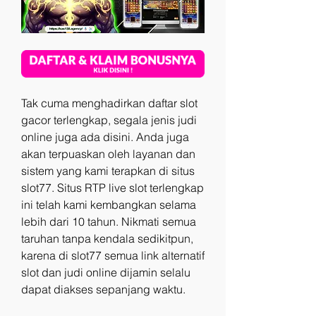
Tak cuma menghadirkan daftar slot 
gacor terlengkap, segala jenis judi 
online juga ada disini. Anda juga 
akan terpuaskan oleh layanan dan 
sistem yang kami terapkan di situs 
slot77. Situs RTP live slot terlengkap 
ini telah kami kembangkan selama 
lebih dari 10 tahun. Nikmati semua 
taruhan tanpa kendala sedikitpun, 
karena di slot77 semua link alternatif 
slot dan judi online dijamin selalu 
dapat diakses sepanjang waktu.