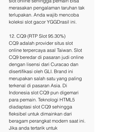
slot online sehingga pemain bisa 
merasakan pengalaman taruhan tak 
terlupakan. Anda wajib mencoba 
koleksi slot gacor YGGDrasil ini.
12. CQ9 (RTP Slot 95.30%)
CQ9 adalah provider situs slot 
online terpercaya asal Taiwan. Slot 
CQ9 beredar di pasaran judi online 
dengan lisensi dari Curacao dan 
disertifikasi oleh GLI. Brand ini 
merupakan salah satu yang paling 
terkenal di pasaran Asia. Di 
Indonesia slot CQ9 pun digemari 
para pemain. Teknologi HTML5 
diadaptasi slot CQ9 sehingga 
fleksibel untuk dimainkan dari 
beragam perangkat modern saat ini. 
Jika anda tertarik untuk 