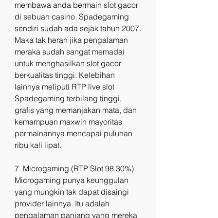
membawa anda bermain slot gacor 
di sebuah casino. Spadegaming 
sendiri sudah ada sejak tahun 2007. 
Maka tak heran jika pengalaman 
meraka sudah sangat memadai 
untuk menghasilkan slot gacor 
berkualitas tinggi. Kelebihan 
lainnya meliputi RTP live slot 
Spadegaming terbilang tinggi, 
grafis yang memanjakan mata, dan 
kemampuan maxwin mayoritas 
permainannya mencapai puluhan 
ribu kali lipat.
7. Microgaming (RTP Slot 98.30%)
Microgaming punya keunggulan 
yang mungkin tak dapat disaingi 
provider lainnya. Itu adalah 
pengalaman panjang yang mereka 