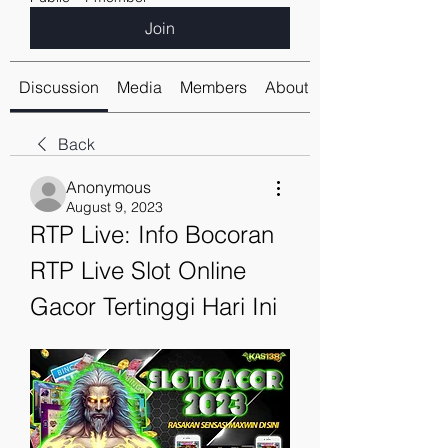
Join
Discussion
Media
Members
About
Back
Anonymous
August 9, 2023
RTP Live: Info Bocoran 
RTP Live Slot Online 
Gacor Tertinggi Hari Ini