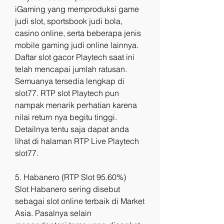
iGaming yang memproduksi game 
judi slot, sportsbook judi bola, 
casino online, serta beberapa jenis 
mobile gaming judi online lainnya. 
Daftar slot gacor Playtech saat ini 
telah mencapai jumlah ratusan. 
Semuanya tersedia lengkap di 
slot77. RTP slot Playtech pun 
nampak menarik perhatian karena 
nilai return nya begitu tinggi. 
Detailnya tentu saja dapat anda 
lihat di halaman RTP Live Playtech 
slot77.
5. Habanero (RTP Slot 95.60%)
Slot Habanero sering disebut 
sebagai slot online terbaik di Market 
Asia. Pasalnya selain 