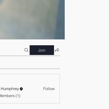
Join
 Humphrey
Follow
Members (1)