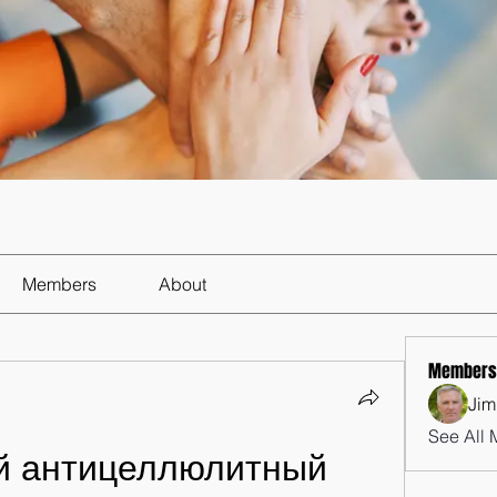
Members
About
Members
Jim
See All 
й антицеллюлитный 