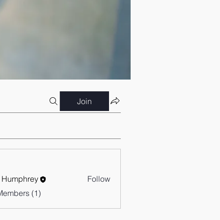
Join
 Humphrey
Follow
Members (1)