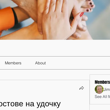
Members
About
Members
Jim
See All 
остове на удочку