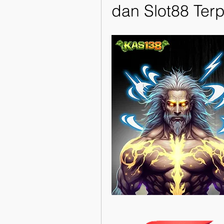
dan Slot88 Ter