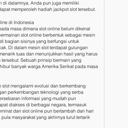
iah di dalamnya. Anda pun juga memiliki 
pat memperoleh hadiah jackpot slot tersebut.
ine di Indonesia
pada masa dimana slot online belum dikenal 
permainan slot online berbentuk sebagai mesin 
 di bagian sisinya yang berfungsi untuk 
k. Di dalam mesin slot terdapat gulungan 
menarik tuas dan menunjukkan hasil yang harus 
 tersebut. Sebuah prinsip bermain yang 
bur banyak warga Amerika Serikat pada masa 
n slot mengalami evolusi dan berkembang 
ngan perkembangan teknologi yang serba 
Persebaran informasi yang mudah pun 
pat diakses di berbagai negara, termasuk 
inat dari slot online pun bertambah dari hari 
pula masyarakat yang akhirnya turut tertarik 