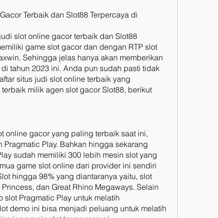
e Gacor Terbaik dan Slot88 Terpercaya di 
judi slot online gacor terbaik dan Slot88 
emiliki game slot gacor dan dengan RTP slot 
axwin. Sehingga jelas hanya akan memberikan 
or di tahun 2023 ini. Anda pun sudah pasti tidak 
r situs judi slot online terbaik yang 
 terbaik milik agen slot gacor Slot88, berikut 
 online gacor yang paling terbaik saat ini, 
 Pragmatic Play. Bahkan hingga sekarang 
Play sudah memiliki 300 lebih mesin slot yang 
a game slot online dari provider ini sendiri 
lot hingga 98% yang diantaranya yaitu, slot 
 Princess, dan Great Rhino Megaways. Selain 
slot Pragmatic Play untuk melatih 
lot demo ini bisa menjadi peluang untuk melatih 