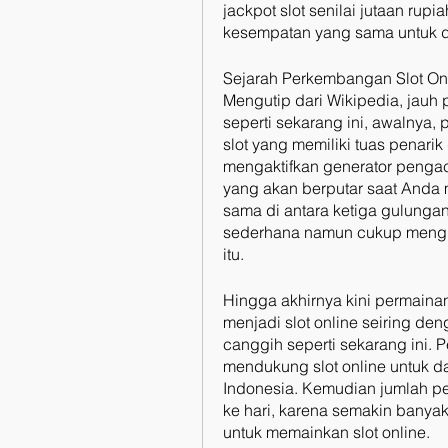
jackpot slot senilai jutaan rup
kesempatan yang sama untuk da
Sejarah Perkembangan Slot Onl
Mengutip dari Wikipedia, jauh 
seperti sekarang ini, awalnya, 
slot yang memiliki tuas penarik
mengaktifkan generator pengaca
yang akan berputar saat Anda 
sama di antara ketiga gulungan
sederhana namun cukup menghi
itu.
Hingga akhirnya kini permaina
menjadi slot online seiring de
canggih seperti sekarang ini. 
mendukung slot online untuk da
Indonesia. Kemudian jumlah pem
ke hari, karena semakin banyak 
untuk memainkan slot online.