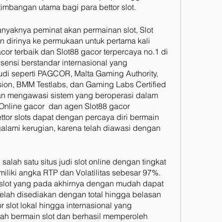
imbangan utama bagi para bettor slot.
aknya peminat akan permainan slot, Slot 
 dirinya ke permukaan untuk pertama kali 
acor terbaik dan Slot88 gacor terpercaya no.1 di 
sensi berstandar internasional yang 
udi seperti PAGCOR, Malta Gaming Authority, 
on, BMM Testlabs, dan Gaming Labs Certified 
an mengawasi sistem yang beroperasi dalam 
t Online gacor  dan agen Slot88 gacor 
ttor slots dapat dengan percaya diri bermain 
galami kerugian, karena telah diawasi dengan 
salah satu situs judi slot online dengan tingkat 
liki angka RTP dan Volatilitas sebesar 97%. 
 slot yang pada akhirnya dengan mudah dapat 
elah disediakan dengan total hingga belasan 
 slot lokal hingga internasional yang 
lah bermain slot dan berhasil memperoleh 