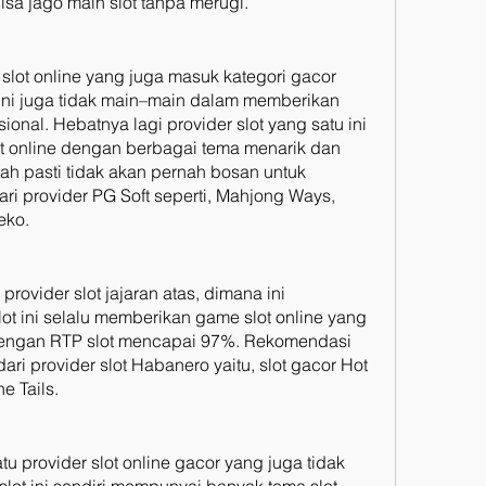
sa jago main slot tanpa merugi.
 slot online yang juga masuk kategori gacor 
ini juga tidak main–main dalam memberikan 
onal. Hebatnya lagi provider slot yang satu ini 
ot online dengan berbagai tema menarik dan 
 pasti tidak akan pernah bosan untuk 
ri provider PG Soft seperti, Mahjong Ways, 
eko.
ovider slot jajaran atas, dimana ini 
t ini selalu memberikan game slot online yang 
engan RTP slot mencapai 97%. Rekomendasi 
ari provider slot Habanero yaitu, slot gacor Hot 
e Tails.
u provider slot online gacor yang juga tidak 
lot ini sendiri mempunyai banyak tema slot 