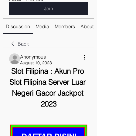
Join
Discussion
Media
Members
About
Back
Anonymous
August 10, 2023
Slot Filipina : Akun Pro 
Slot Filipina Server Luar 
Negeri Gacor Jackpot 
2023