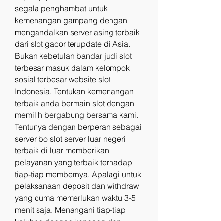
segala penghambat untuk 
kemenangan gampang dengan 
mengandalkan server asing terbaik 
dari slot gacor terupdate di Asia. 
Bukan kebetulan bandar judi slot 
terbesar masuk dalam kelompok 
sosial terbesar website slot 
Indonesia. Tentukan kemenangan 
terbaik anda bermain slot dengan 
memilih bergabung bersama kami. 
Tentunya dengan berperan sebagai 
server bo slot server luar negeri 
terbaik di luar memberikan 
pelayanan yang terbaik terhadap 
tiap-tiap membernya. Apalagi untuk 
pelaksanaan deposit dan withdraw 
yang cuma memerlukan waktu 3-5 
menit saja. Menangani tiap-tiap 