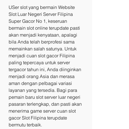
USer slot yang bermain Website 
Slot Luar Negeri Server Filipina 
Super Gacor No 1, keseruan 
bermain slot online terupdate pasti 
akan menjadi kenyataan, apalagi 
bila Anda telah berprofesi sama 
memainkan salah satunya. Untuk 
menjadi cuan slot gacor Filipina 
paling tepercaya untuk server 
tergacor tahun ini, Anda diinginkan 
menjadi orang Asia dan merasa 
aman dengan pelbagai variasi 
layanan yang tersedia. Bagi para 
pemain baru slot server luar negeri 
pasaran terlengkap, dan pasti akan 
menerima game server cuan slot 
gacor Slot Filipina terupdate 
bermutu terbaik.