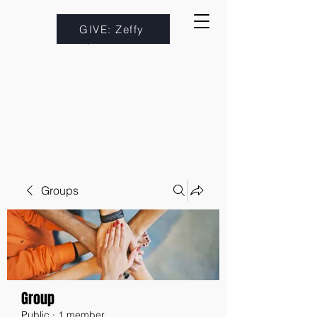
GIVE: Zeffy
Groups
Group
Public
·
1 member