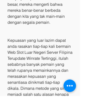
besar, mereka mengerti bahwa 
mereka benar-benar berbeda 
dengan kita yang tak main-main 
dengan segala pemain.
Kepuasan yang luar lazim dapat 
anda rasakan tiap-tiap kali bermain 
Web Slot Luar Negeri Server Filipina 
Terupdate Winrate Tertinggi, itulah 
sebabnya banyak pemain yang 
telah rupanya memainkannya dan 
merasakan kepuasan yang 
senantiasa dinikmati tiap-tiap 
dikala. Dimana metode yang simpel 
menjadi salah satu alasan kenapa 
mesin slot luar negeri gacor dapat 
dimainkan di server kamboja tanpa 