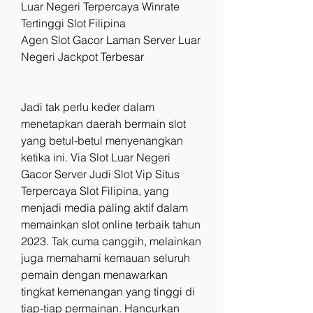
Luar Negeri Terpercaya Winrate 
Tertinggi Slot Filipina
Agen Slot Gacor Laman Server Luar 
Negeri Jackpot Terbesar
Jadi tak perlu keder dalam 
menetapkan daerah bermain slot 
yang betul-betul menyenangkan 
ketika ini. Via Slot Luar Negeri 
Gacor Server Judi Slot Vip Situs 
Terpercaya Slot Filipina, yang 
menjadi media paling aktif dalam 
memainkan slot online terbaik tahun 
2023. Tak cuma canggih, melainkan 
juga memahami kemauan seluruh 
pemain dengan menawarkan 
tingkat kemenangan yang tinggi di 
tiap-tiap permainan. Hancurkan 