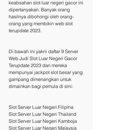
keabsahan slot luar negeri gacor ini 
dipertanyakan. Banyak orang 
hasilnya dibohongi oleh orang-
orang yang membikin web slot 
terupdate 2023.
Di bawah ini yakni daftar 9 Server 
Web Judi Slot Luar Negeri Gacor 
Terupdate 2023 dan mereka 
mempunyai jackpot slot besar yang 
gampang dimenangkan untuk 
dimainkan bagi pemula di sini:
Slot Server Luar Negeri Filipina
Slot Server Luar Negeri Thailand
Slot Server Luar Negeri Kamboja
Slot Server Luar Negeri Malaysia