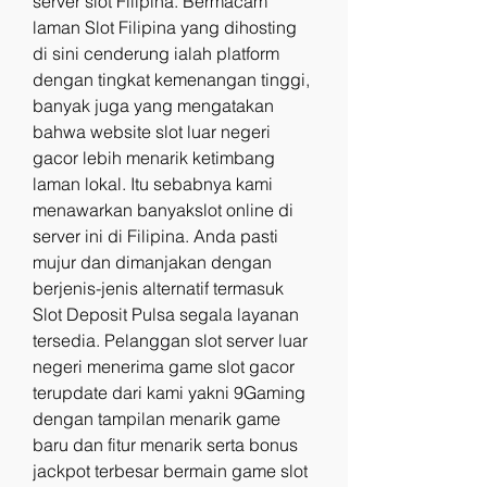
server slot Filipina. Bermacam 
laman Slot Filipina yang dihosting 
di sini cenderung ialah platform 
dengan tingkat kemenangan tinggi, 
banyak juga yang mengatakan 
bahwa website slot luar negeri 
gacor lebih menarik ketimbang 
laman lokal. Itu sebabnya kami 
menawarkan banyakslot online di 
server ini di Filipina. Anda pasti 
mujur dan dimanjakan dengan 
berjenis-jenis alternatif termasuk 
Slot Deposit Pulsa segala layanan 
tersedia. Pelanggan slot server luar 
negeri menerima game slot gacor 
terupdate dari kami yakni 9Gaming 
dengan tampilan menarik game 
baru dan fitur menarik serta bonus 
jackpot terbesar bermain game slot 