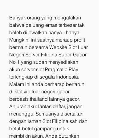
Banyak orang yang mengatakan 
bahwa peluang emas terbesar tak 
boleh dilewatkan hanya - hanya. 
Mungkin, ini saatnya meraup profit 
bermain bersama Website Slot Luar 
Negeri Server Filipina Super Gacor 
No 1 yang sudah menyediakan 
akun server slot Pragmatic Play 
terlengkap di segala Indonesia. 
Malam ini anda berharap bertaruh 
di slot vip luar negeri gacor 
berbasis thailand lainnya gacor. 
Anjuran aku: lantas daftar, jangan 
menunggu. Semuanya disertakan 
dengan laman Slot Filipina sah dan 
betul-betul gampang untuk 
membikin akun. Anda butuhkan 