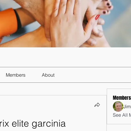
Members
About
Members
Jim
See All 
x elite garcinia 