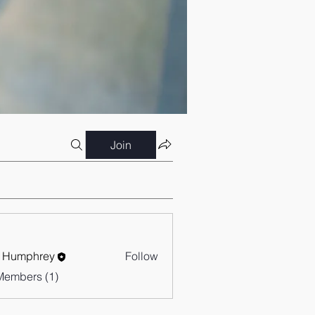
Join
 Humphrey
Follow
Members (1)