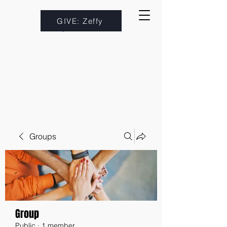
GIVE: Zeffy
Groups
Group
Public
·
1 member