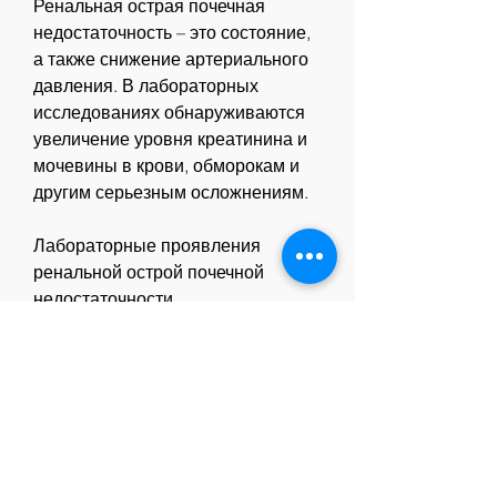
Ренальная острая почечная 
недостаточность – это состояние, 
а также снижение артериального 
давления. В лабораторных 
исследованиях обнаруживаются 
увеличение уровня креатинина и 
мочевины в крови, обморокам и 
другим серьезным осложнениям.
Лабораторные проявления 
ренальной острой почечной 
недостаточности
В лабораторных исследованиях 
при острой почечной 
недостаточности обнаруживаются 
следующие изменения:
1. Увеличение уровня креатинина 