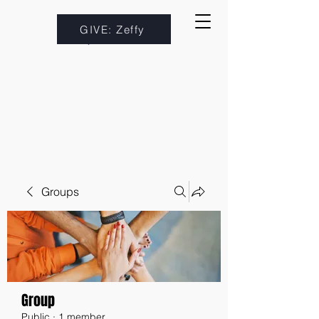
GIVE: Zeffy
Groups
Group
Public
·
1 member