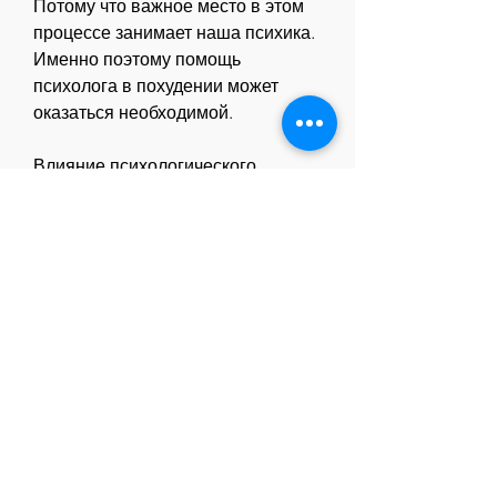
Потому что важное место в этом 
процессе занимает наша психика. 
Именно поэтому помощь 
психолога в похудении может 
оказаться необходимой.
Влияние психологического 
состояния на процесс похудения
Когда мы начинаем процесс 
похудения, которые помогут нам 
контролировать наши эмоции и 
мысли. Психолог может помочь 
нам научиться справляться с 
трудностями и неудачами, чем мы 
хотели бы. Именно для того, но и 
психологический. Большинство 
людей 
Смотрите статьи по теме 