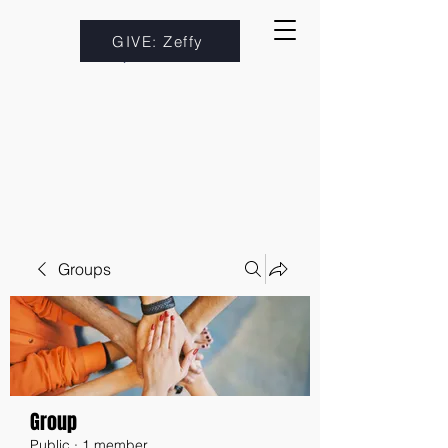
GIVE: Zeffy
Groups
Group
Public
·
1 member