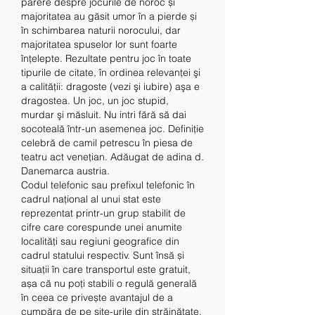
părere despre jocurile de noroc și 
majoritatea au găsit umor în a pierde și 
în schimbarea naturii norocului, dar 
majoritatea spuselor lor sunt foarte 
înțelepte. Rezultate pentru joc în toate 
tipurile de citate, în ordinea relevanţei şi 
a calităţii: dragoste (vezi şi iubire) aşa e 
dragostea. Un joc, un joc stupid, 
murdar şi măsluit. Nu intri fără să dai 
socoteală într-un asemenea joc. Definiţie 
celebră de camil petrescu în piesa de 
teatru act veneţian. Adăugat de adina d. 
Danemarca austria.
Codul telefonic sau prefixul telefonic în 
cadrul național al unui stat este 
reprezentat printr-un grup stabilit de 
cifre care corespunde unei anumite 
localități sau regiuni geografice din 
cadrul statului respectiv. Sunt însă și 
situații în care transportul este gratuit, 
așa că nu poți stabili o regulă generală 
în ceea ce privește avantajul de a 
cumpăra de pe site-urile din străinătate. 