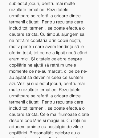
subiectul jocuri, pentru mai multe 
rezultate tematice. Rezultatele 
următoare se referă la oricare dintre 
termenii căutaţi. Pentru rezultate care 
includ toţi termenii, se poate efectua o 
căutare strictă. Cu timpul, ajungem să 
ne retrăim copilăria prin copiii noștri, 
motiv pentru care avem tendința să le 
oferim totul, tot ce ne-a lipsit nouă când 
eram mici. Și citatele celebre despre 
copilărie ne ajută să retrăim unele 
momente ce ne-au marcat, clipe ce ne-
au ajutat să devenim ceea ce suntem 
azi. Vezi şi subiectul jocuri, pentru mai 
multe rezultate tematice. Rezultatele 
următoare se referă la oricare dintre 
termenii căutaţi. Pentru rezultate care 
includ toţi termenii, se poate efectua o 
căutare strictă. Cele mai frumoase citate 
despre copilărie și magia ei. Cu toții ne 
aducem aminte cu nostalgie de zilele 
copilăriei. Presonalități celebre au o 