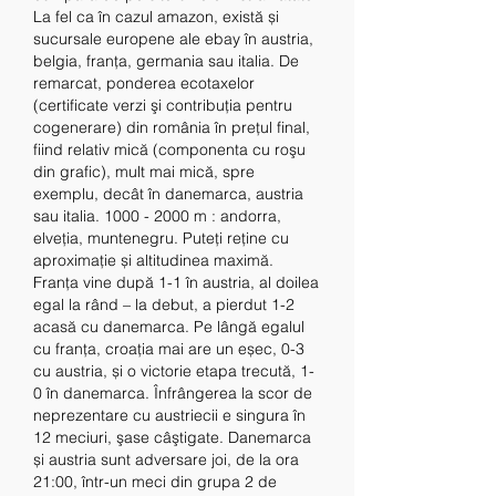
La fel ca în cazul amazon, există și 
sucursale europene ale ebay în austria, 
belgia, franța, germania sau italia. De 
remarcat, ponderea ecotaxelor 
(certificate verzi şi contribuţia pentru 
cogenerare) din românia în preţul final, 
fiind relativ mică (componenta cu roşu 
din grafic), mult mai mică, spre 
exemplu, decât în danemarca, austria 
sau italia. 1000 - 2000 m : andorra, 
elveția, muntenegru. Puteți reține cu 
aproximație și altitudinea maximă. 
Franța vine după 1-1 în austria, al doilea 
egal la rând – la debut, a pierdut 1-2 
acasă cu danemarca. Pe lângă egalul 
cu franța, croația mai are un eșec, 0-3 
cu austria, și o victorie etapa trecută, 1-
0 în danemarca. Înfrângerea la scor de 
neprezentare cu austriecii e singura în 
12 meciuri, şase câştigate. Danemarca 
și austria sunt adversare joi, de la ora 
21:00, într-un meci din grupa 2 de 