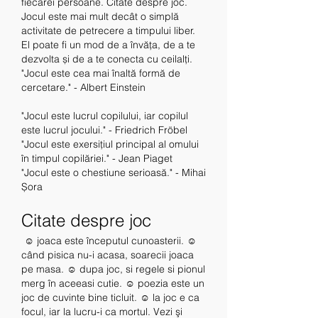
fiecărei persoane. Citate despre joc.
Jocul este mai mult decât o simplă 
activitate de petrecere a timpului liber. 
El poate fi un mod de a învăța, de a te 
dezvolta și de a te conecta cu ceilalți.
"Jocul este cea mai înaltă formă de 
cercetare." - Albert Einstein
"Jocul este lucrul copilului, iar copilul 
este lucrul jocului." - Friedrich Fröbel
"Jocul este exersițiul principal al omului 
în timpul copilăriei." - Jean Piaget
"Jocul este o chestiune serioasă." - Mihai 
Șora
Citate despre joc
 ☺ joaca este începutul cunoasterii. ☺ 
când pisica nu-i acasa, soarecii joaca 
pe masa. ☺ dupa joc, si regele si pionul 
merg în aceeasi cutie. ☺ poezia este un 
joc de cuvinte bine ticluit. ☺ la joc e ca 
focul, iar la lucru-i ca mortul. Vezi şi 