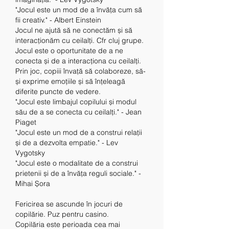
"Jocul este un mod de a învăța cum să 
fii creativ." - Albert Einstein
Jocul ne ajută să ne conectăm și să 
interacționăm cu ceilalți. Cfr cluj grupe.
Jocul este o oportunitate de a ne 
conecta și de a interacționa cu ceilalți. 
Prin joc, copiii învață să colaboreze, să-
și exprime emoțiile și să înțeleagă 
diferite puncte de vedere.
"Jocul este limbajul copilului și modul 
său de a se conecta cu ceilalți." - Jean 
Piaget
"Jocul este un mod de a construi relații 
și de a dezvolta empatie." - Lev 
Vygotsky
"Jocul este o modalitate de a construi 
prietenii și de a învăța reguli sociale." - 
Mihai Șora
Fericirea se ascunde în jocuri de 
copilărie. Puz pentru casino.
Copilăria este perioada cea mai 