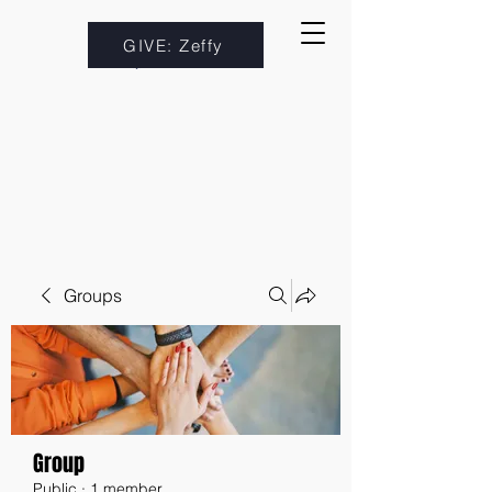
GIVE: Zeffy
Groups
Group
Public
·
1 member