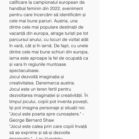
calificare la campionatul european de 
handbal feminin din 2022, eveniment 
pentru care încercăm să identificăm și 
cele mai bune pariuri. Austria, una 
dintre cele mai populare destinații de 
vacanță din europa, atrage turiști pe tot 
parcursul anului, cu locuri de vizitat atât 
în vară, cât și în iarnă. De fapt, cu unele 
dintre cele mai bune schiuri din europa, 
iarna este aproape la fel de ocupată ca 
și vara în regiunile muntoase 
spectaculoase. 
Jocul dezvoltă imaginația și 
creativitatea. Danemarca austria.
Jocul este un teren fertil pentru 
dezvoltarea imaginației și creativității. În 
timpul jocului, copiii pot inventa povești, 
își pot imagina personaje și situații noi.
"Jocul este poarta spre cunoaștere." - 
George Bernard Shaw
"Jocul este calea prin care copiii învață 
să se exprime și să-și dezvolte 
imaginația." - Lev Vygotsky