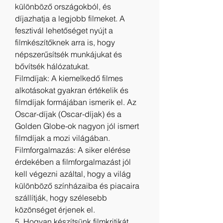
különböző országokból, és 
díjazhatja a legjobb filmeket. A 
fesztivál lehetőséget nyújt a 
filmkészítőknek arra is, hogy 
népszerűsítsék munkájukat és 
bővítsék hálózatukat.
Filmdíjak: A kiemelkedő filmes 
alkotásokat gyakran értékelik és 
filmdíjak formájában ismerik el. Az 
Oscar-díjak (Oscar-díjak) és a 
Golden Globe-ok nagyon jól ismert 
filmdíjak a mozi világában.
Filmforgalmazás: A siker elérése 
érdekében a filmforgalmazást jól 
kell végezni azáltal, hogy a világ 
különböző színházaiba és piacaira 
szállítják, hogy szélesebb 
közönséget érjenek el.
5. Hogyan készítsünk filmkritikát