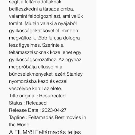
segít a feltámadottaknak 
beilleszkedni a társadalomba, 
valamint feldolgozni azt, ami velük 
történt. Miután valaki a nyájából 
gyilkosságokat követ el, minden 
megváltozik, több furcsa dologra 
lesz figyelmes. Szerinte a 
feltámasztásoknak köze lehet egy 
gyilkosságsorozathoz. Az egyház 
megpróbálja eltussolni a 
bűncselekményeket, ezért Stanley 
nyomozásba kezd és ezzel 
veszélybe kerül az élete.
Title original : Resurrected
Status : Released
Release Date : 2023-04-27
Tagline : Feltámadás Best movies in 
the World
A FILMről Feltámadás teljes 