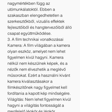
nagymértékben függ az 
utómunkálatoktól. Ebben a 
szakaszban elengedhetetlen a 
szerkesztőkből, vizuális effektek 
fejlesztőiből és hangtervezőiből álló 
csapat együttműködése.
3. A film technikai vonatkozásai
Kamera: A film világában a kamera 
olyan eszköz, amelyet nem lehet 
figyelmen kívül hagyni. Kamera 
nélkül nem készülnek képek, és a 
nézők nem élvezhetik a meglévő 
műsorokat. Ezért a használni kívánt 
kamera kiválasztásakor a 
filmkészítőnek nagy figyelmet kell 
fordítania a kapott kép minőségére.
Világítás: Nem lehet figyelmen kívül 
hagyni a világítás fontosságát a 
megfelelő légkör és légkör 