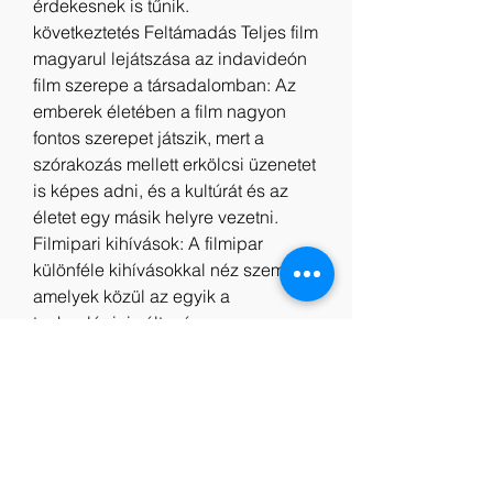
érdekesnek is tűnik.
következtetés Feltámadás Teljes film 
magyarul lejátszása az indavideón
film szerepe a társadalomban: Az 
emberek életében a film nagyon 
fontos szerepet játszik, mert a 
szórakozás mellett erkölcsi üzenetet 
is képes adni, és a kultúrát és az 
életet egy másik helyre vezetni.
Filmipari kihívások: A filmipar 
különféle kihívásokkal néz szembe, 
amelyek közül az egyik a 
technológiai változás, az egyre 
kiélezettebb verseny és a szerzői 
jogi kérdések.
Remények a jövő filmipara számára: 
A filmipar fejlődése érdekében új 
technológiákat és innovációkat kell 
alkalmazni, fokozni kell a 