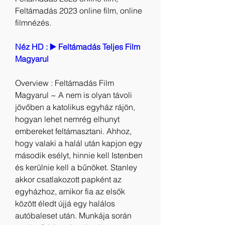
Feltámadás 2023 online film, online 
filmnézés.
Néz HD : ▶️ Feltámadás Teljes Film 
Magyarul
Overview : Feltámadás Film 
Magyarul ~ A nem is olyan távoli 
jövőben a katolikus egyház rájön, 
hogyan lehet nemrég elhunyt 
embereket feltámasztani. Ahhoz, 
hogy valaki a halál után kapjon egy 
második esélyt, hinnie kell Istenben 
és kerülnie kell a bűnöket. Stanley 
akkor csatlakozott papként az 
egyházhoz, amikor fia az elsők 
között éledt újjá egy halálos 
autóbaleset után. Munkája során 