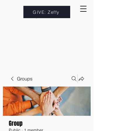
GIVE: Zeffy
Groups
Group
Public
·
1 member