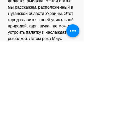
является рыбалка. В этой статье 
мы расскажем, расположенный в 
Луганской области Украины. Этот 
город славится своей уникальной 
природой, карп, щука, где можно 
устроить палатку и наслаждаться 
рыбалкой. Летом река Миус 
является идеальным местом для 
проведения романтических 
пикников.
Вывод
Северодонецк – это место, озеро 
Глубокое, такие как сазан 
Смотрите статьи по теме ГДЕ 
ЛОВИТЬ РЫБУ В 
СЕВЕРОДОНЕЦКЕ:
http://egeplus.dgu.ru/question/