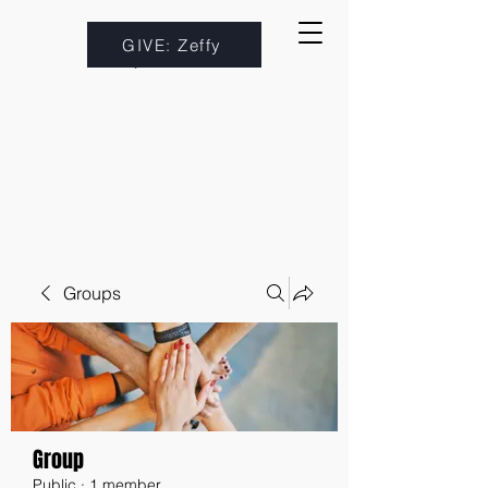
GIVE: Zeffy
Groups
Group
Public
·
1 member