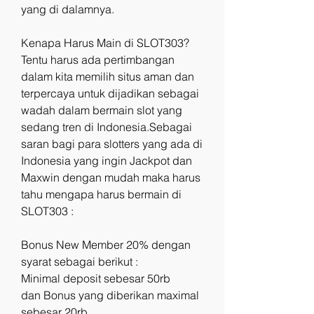
yang di dalamnya.
Kenapa Harus Main di SLOT303?
Tentu harus ada pertimbangan 
dalam kita memilih situs aman dan 
terpercaya untuk dijadikan sebagai 
wadah dalam bermain slot yang 
sedang tren di Indonesia.Sebagai
saran bagi para slotters yang ada di 
Indonesia yang ingin Jackpot dan 
Maxwin dengan mudah maka harus 
tahu mengapa harus bermain di 
SLOT303 :
Bonus New Member 20% dengan 
syarat sebagai berikut :
Minimal deposit sebesar 50rb
dan Bonus yang diberikan maximal 
sebesar 20rb