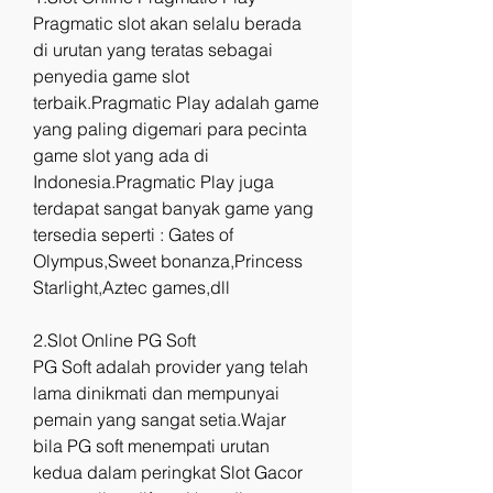
Pragmatic slot akan selalu berada 
di urutan yang teratas sebagai 
penyedia game slot 
terbaik.Pragmatic Play adalah game 
yang paling digemari para pecinta 
game slot yang ada di 
Indonesia.Pragmatic Play juga 
terdapat sangat banyak game yang 
tersedia seperti : Gates of 
Olympus,Sweet bonanza,Princess 
Starlight,Aztec games,dll
2.Slot Online PG Soft
PG Soft adalah provider yang telah 
lama dinikmati dan mempunyai 
pemain yang sangat setia.Wajar 
bila PG soft menempati urutan 
kedua dalam peringkat Slot Gacor 