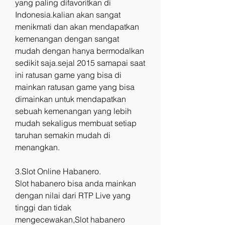
yang paling difavoritkan di 
Indonesia.kalian akan sangat 
menikmati dan akan mendapatkan 
kemenangan dengan sangat 
mudah dengan hanya bermodalkan 
sedikit saja.sejal 2015 samapai saat 
ini ratusan game yang bisa di 
mainkan ratusan game yang bisa 
dimainkan untuk mendapatkan 
sebuah kemenangan yang lebih 
mudah sekaligus membuat setiap 
taruhan semakin mudah di 
menangkan.
3.Slot Online Habanero.
Slot habanero bisa anda mainkan 
dengan nilai dari RTP Live yang 
tinggi dan tidak 
mengecewakan,Slot habanero 