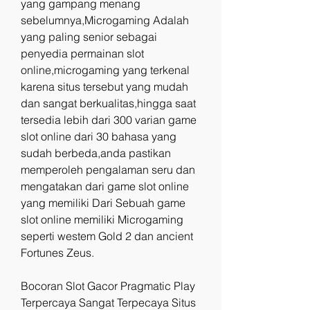
yang gampang menang 
sebelumnya,Microgaming Adalah 
yang paling senior sebagai 
penyedia permainan slot 
online,microgaming yang terkenal 
karena situs tersebut yang mudah 
dan sangat berkualitas,hingga saat 
tersedia lebih dari 300 varian game 
slot online dari 30 bahasa yang 
sudah berbeda,anda pastikan 
memperoleh pengalaman seru dan 
mengatakan dari game slot online 
yang memiliki Dari Sebuah game 
slot online memiliki Microgaming 
seperti westem Gold 2 dan ancient 
Fortunes Zeus.
Bocoran Slot Gacor Pragmatic Play 
Terpercaya Sangat Terpecaya Situs 