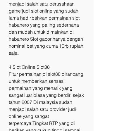
menjadi salah satu perusahaan 
game judi slot online yang sudah 
lama hadir.bahkan permainan slot 
habanero yang paling sederhana 
dan mudah untuk dimainkan di 
habanero Slot gacor hanya dengan 
nominal bet yang cuma 10rb rupiah 
saja.
4.Slot Online Slot88
Fitur permainan di slot88 dirancang 
untuk memberikan sensasi 
permainan yang menarik yang 
sangat luar biasa yang berdiri sejak 
tahun 2007 Di malaysia sudah 
menjadi salah satu provider judi 
online yang sangat 
terpercaya.Tingkat RTP yang di 
berikan yang cukup tinggi sampai 