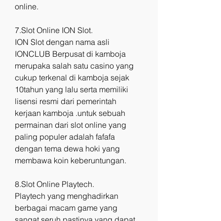
online.
7.Slot Online ION Slot.
ION Slot dengan nama asli 
IONCLUB Berpusat di kamboja 
merupaka salah satu casino yang 
cukup terkenal di kamboja sejak 
10tahun yang lalu serta memiliki 
lisensi resmi dari pemerintah 
kerjaan kamboja .untuk sebuah 
permainan dari slot online yang 
paling populer adalah fafafa 
dengan tema dewa hoki yang 
membawa koin keberuntungan.
8.Slot Online Playtech.
Playtech yang menghadirkan 
berbagai macam game yang 
sangat seruh pastinya yang dapat 