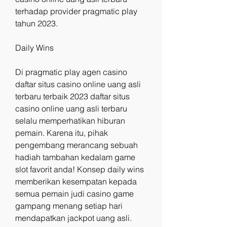
terhadap provider pragmatic play 
tahun 2023.
Daily Wins
Di pragmatic play agen casino 
daftar situs casino online uang asli 
terbaru terbaik 2023 daftar situs 
casino online uang asli terbaru 
selalu memperhatikan hiburan 
pemain. Karena itu, pihak 
pengembang merancang sebuah 
hadiah tambahan kedalam game 
slot favorit anda! Konsep daily wins 
memberikan kesempatan kepada 
semua pemain judi casino game 
gampang menang setiap hari 
mendapatkan jackpot uang asli.