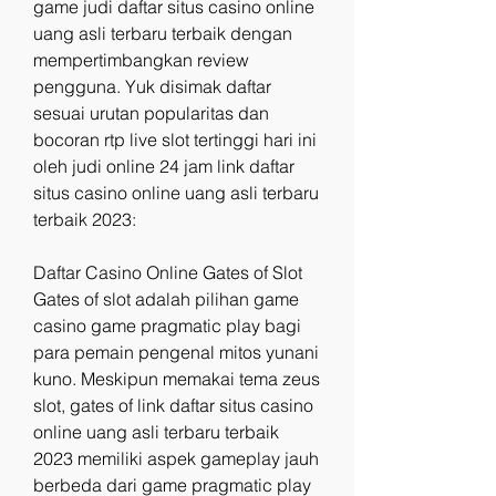
game judi daftar situs casino online 
uang asli terbaru terbaik dengan 
mempertimbangkan review 
pengguna. Yuk disimak daftar 
sesuai urutan popularitas dan 
bocoran rtp live slot tertinggi hari ini 
oleh judi online 24 jam link daftar 
situs casino online uang asli terbaru 
terbaik 2023:
Daftar Casino Online Gates of Slot
Gates of slot adalah pilihan game 
casino game pragmatic play bagi 
para pemain pengenal mitos yunani 
kuno. Meskipun memakai tema zeus 
slot, gates of link daftar situs casino 
online uang asli terbaru terbaik 
2023 memiliki aspek gameplay jauh 
berbeda dari game pragmatic play 