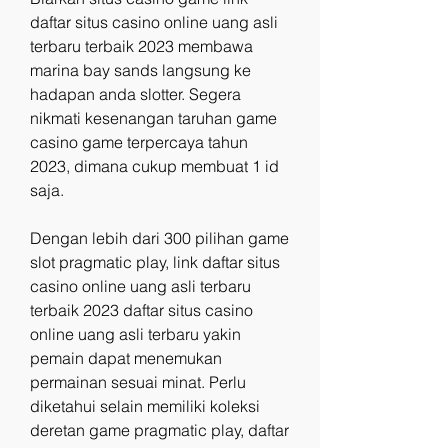
daftar situs casino online uang asli 
terbaru terbaik 2023 membawa 
marina bay sands langsung ke 
hadapan anda slotter. Segera 
nikmati kesenangan taruhan game 
casino game terpercaya tahun 
2023, dimana cukup membuat 1 id 
saja.
Dengan lebih dari 300 pilihan game 
slot pragmatic play, link daftar situs 
casino online uang asli terbaru 
terbaik 2023 daftar situs casino 
online uang asli terbaru yakin 
pemain dapat menemukan 
permainan sesuai minat. Perlu 
diketahui selain memiliki koleksi 
deretan game pragmatic play, daftar 