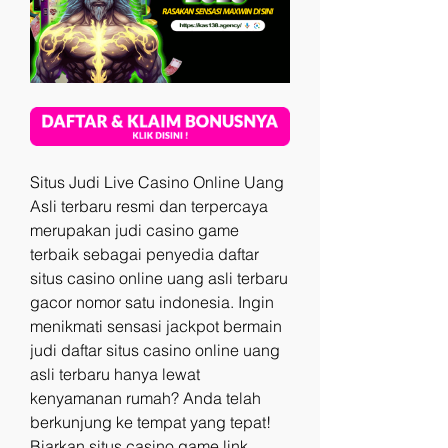
Situs Judi Live Casino Online Uang 
Asli terbaru resmi dan terpercaya 
merupakan judi casino game 
terbaik sebagai penyedia daftar 
situs casino online uang asli terbaru 
gacor nomor satu indonesia. Ingin 
menikmati sensasi jackpot bermain 
judi daftar situs casino online uang 
asli terbaru hanya lewat 
kenyamanan rumah? Anda telah 
berkunjung ke tempat yang tepat! 
Biarkan situs casino game link 