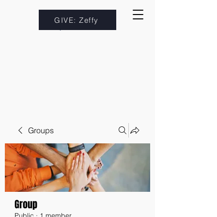
GIVE: Zeffy
Groups
Group
Public
·
1 member