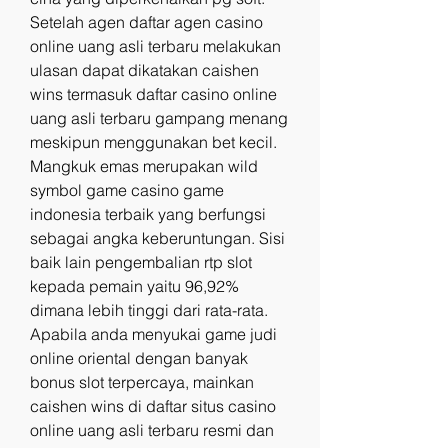
Setelah agen daftar agen casino 
online uang asli terbaru melakukan 
ulasan dapat dikatakan caishen 
wins termasuk daftar casino online 
uang asli terbaru gampang menang 
meskipun menggunakan bet kecil. 
Mangkuk emas merupakan wild 
symbol game casino game 
indonesia terbaik yang berfungsi 
sebagai angka keberuntungan. Sisi 
baik lain pengembalian rtp slot 
kepada pemain yaitu 96,92% 
dimana lebih tinggi dari rata-rata. 
Apabila anda menyukai game judi 
online oriental dengan banyak 
bonus slot terpercaya, mainkan 
caishen wins di daftar situs casino 
online uang asli terbaru resmi dan 