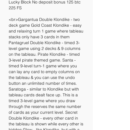
Lucky Block No deposit bonus 125 btc 
225 FS
<br>Gargantua Double Klondike - two 
deck game Gold Coast Klondike - easy 
and relaxing turn 1 game where tableau 
stacks only have 3 cards in them 
Pantagruel Double Klondike - timed 3-
level game using 2 decks & 9 columns 
on the tableau. Pirate Klondike - timed 
3-level pirate themed game. Santa - 
timed 9-level turn-1 game where you 
can lay any card to empty columns on 
the tableau & you can use the undo 
button an unlimited number of times. 
Saratoga - similar to Klondike but with 
tableau cards dealt face up. This is a 
timed 3-level game where you draw 
through the reserves the same number 
of cards as your current level. Secret 
Double Klondike - every other card in 
the tableau is shown while every other is 
hidden Glow - like Klondike, but with a 