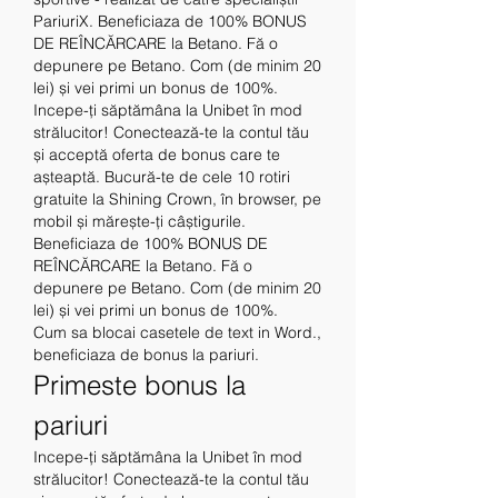
PariuriX. Beneficiaza de 100% BONUS 
DE REÎNCĂRCARE la Betano. Fă o 
depunere pe Betano. Com (de minim 20 
lei) și vei primi un bonus de 100%. 
Incepe-ți săptămâna la Unibet în mod 
strălucitor! Conectează-te la contul tău 
și acceptă oferta de bonus care te 
așteaptă. Bucură-te de cele 10 rotiri 
gratuite la Shining Crown, în browser, pe 
mobil și mărește-ți câștigurile. 
Beneficiaza de 100% BONUS DE 
REÎNCĂRCARE la Betano. Fă o 
depunere pe Betano. Com (de minim 20 
lei) și vei primi un bonus de 100%. 
Cum sa blocai casetele de text in Word., 
beneficiaza de bonus la pariuri.
Primeste bonus la 
pariuri
Incepe-ți săptămâna la Unibet în mod 
strălucitor! Conectează-te la contul tău 