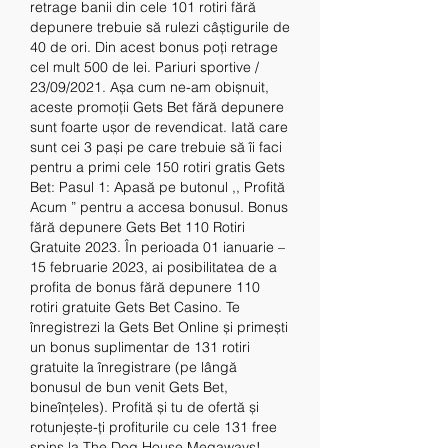
retrage banii din cele 101 rotiri fără 
depunere trebuie să rulezi câștigurile de 
40 de ori. Din acest bonus poți retrage 
cel mult 500 de lei. Pariuri sportive / 
23/09/2021. Așa cum ne-am obișnuit, 
aceste promoții Gets Bet fără depunere 
sunt foarte ușor de revendicat. Iată care 
sunt cei 3 pași pe care trebuie să îi faci 
pentru a primi cele 150 rotiri gratis Gets 
Bet: Pasul 1: Apasă pe butonul ,, Profită 
Acum ” pentru a accesa bonusul. Bonus 
fără depunere Gets Bet 110 Rotiri 
Gratuite 2023. În perioada 01 ianuarie – 
15 februarie 2023, ai posibilitatea de a 
profita de bonus fără depunere 110 
rotiri gratuite Gets Bet Casino. Te 
înregistrezi la Gets Bet Online și primești 
un bonus suplimentar de 131 rotiri 
gratuite la înregistrare (pe lângă 
bonusul de bun venit Gets Bet, 
bineînțeles). Profită și tu de ofertă și 
rotunjește-ți profiturile cu cele 131 free 
spins la The Dog House Megaways! 