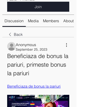
Join
Discussion
Media
Members
About
Back
Anonymous
September 25, 2023
Beneficiaza de bonus la 
pariuri, primeste bonus 
la pariuri
Beneficiaza de bonus la pariuri