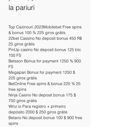
la pariuri
Top Cazinouri 2023Mobilebet Free spins 
& bonus 100 % 225 giros grátis
22bet Cassino No deposit bonus 450 R$ 
25 giros grátis
PinUp casino No deposit bonus 125 btc 
100 FS
Betsson Bonus for payment 1250 % 900 
FS
Megapari Bonus for payment 1250 $ 
225 giros grátis
BetOnline Free spins & bonus 225 % 25 
free spins
Ninja Casino No deposit bonus 175 $ 
700 giros grátis
Winz.io Para registro + primeiro 
depósito 2000 $ 250 giros grátis
Betano No deposit bonus 100 $ 900 free 
spins