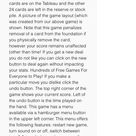
cards are on the Tableau and the other 
24 cards are left in the reserve or stock 
pile. A picture of the game layout (which 
was created from our above game) is 
shown. Note that this game penalizes 
removal of a card from the foundation if 
you physically remove the card, 
however your score remains unaffected 
(other than time! If you get a new deal 
you do not like you can click on the new 
button to deal again without impacting 
your stats. Hundreds of Free Games For 
Everyone to Play! If you make a 
particular move you dislike click the 
undo button. The top right corner of the 
game shows your current score. Left of 
the undo button is the time played on 
the hand. This game has a menu 
available via a hamburger menu button 
in the upper left corner. This menu offers 
the following features: restart new game, 
turn sound on or off, switch between 