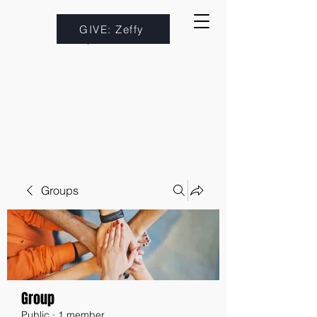
GIVE: Zeffy
Groups
Group
Public
·
1 member