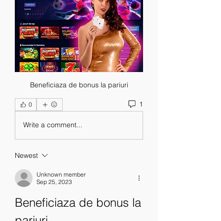
Beneficiaza de bonus la pariuri
1
0
Write a comment...
Newest
Unknown member
Sep 25, 2023
Beneficiaza de bonus la 
pariuri