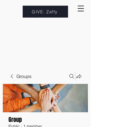
GIVE: Zeffy
Groups
Group
Public
·
1 member