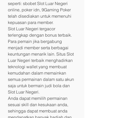
seperti: sbobet Slot Luar Negeri 
online, poker idn, 9Gaming Poker 
telah disediakan untuk memenuhi 
kepuasan para member.
Slot Luar Negeri tergacor 
terlengkap dengan bonus terbaik. 
Para pemain jika bergabung 
menjadi member serta berbagai 
keuntungan menarik lain. Situs Slot 
Luar Negeri terbaik menghadirkan 
teknologi wallet yang membuat 
kemudahan dalam memainkan 
semua permainan dalam satu akun 
saja untuk bermain judi bola dan 
Slot Luar Negeri.
Anda dapat memilih permainan 
sesuai skill dan kesukaan anda, 
sehingga dapat membuat anda 
mendapatkan banyak hadiah dan 