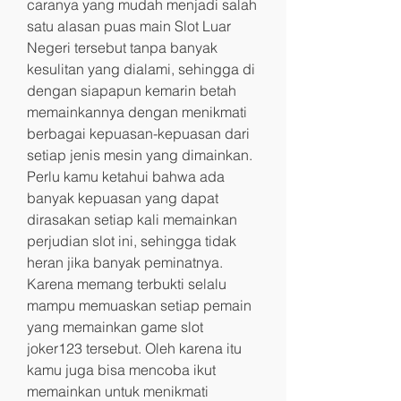
caranya yang mudah menjadi salah 
satu alasan puas main Slot Luar 
Negeri tersebut tanpa banyak 
kesulitan yang dialami, sehingga di 
dengan siapapun kemarin betah 
memainkannya dengan menikmati 
berbagai kepuasan-kepuasan dari 
setiap jenis mesin yang dimainkan.
Perlu kamu ketahui bahwa ada 
banyak kepuasan yang dapat 
dirasakan setiap kali memainkan 
perjudian slot ini, sehingga tidak 
heran jika banyak peminatnya. 
Karena memang terbukti selalu 
mampu memuaskan setiap pemain 
yang memainkan game slot 
joker123 tersebut. Oleh karena itu 
kamu juga bisa mencoba ikut 
memainkan untuk menikmati 