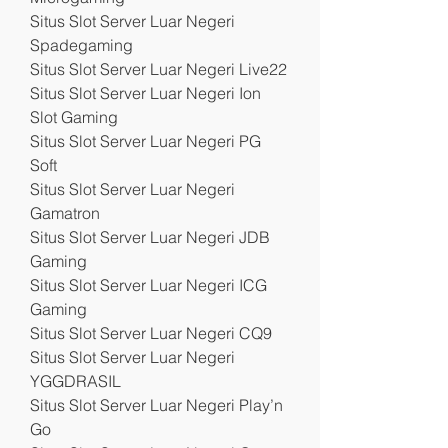
Situs Slot Server Luar Negeri 
Spadegaming
Situs Slot Server Luar Negeri Live22
Situs Slot Server Luar Negeri Ion 
Slot Gaming
Situs Slot Server Luar Negeri PG 
Soft
Situs Slot Server Luar Negeri 
Gamatron
Situs Slot Server Luar Negeri JDB 
Gaming
Situs Slot Server Luar Negeri ICG 
Gaming
Situs Slot Server Luar Negeri CQ9
Situs Slot Server Luar Negeri 
YGGDRASIL
Situs Slot Server Luar Negeri Play’n 
Go