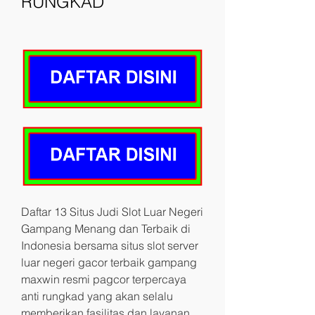
RUNGKAD
Daftar 13 Situs Judi Slot Luar Negeri 
Gampang Menang dan Terbaik di 
Indonesia bersama situs slot server 
luar negeri gacor terbaik gampang 
maxwin resmi pagcor terpercaya 
anti rungkad yang akan selalu 
memberikan fasilitas dan layanan 