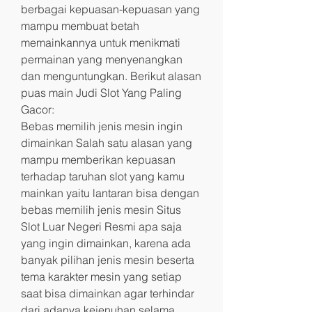
berbagai kepuasan-kepuasan yang 
mampu membuat betah 
memainkannya untuk menikmati 
permainan yang menyenangkan 
dan menguntungkan. Berikut alasan 
puas main Judi Slot Yang Paling 
Gacor:
Bebas memilih jenis mesin ingin 
dimainkan Salah satu alasan yang 
mampu memberikan kepuasan 
terhadap taruhan slot yang kamu 
mainkan yaitu lantaran bisa dengan 
bebas memilih jenis mesin Situs 
Slot Luar Negeri Resmi apa saja 
yang ingin dimainkan, karena ada 
banyak pilihan jenis mesin beserta 
tema karakter mesin yang setiap 
saat bisa dimainkan agar terhindar 
dari adanya kejenuhan selama 