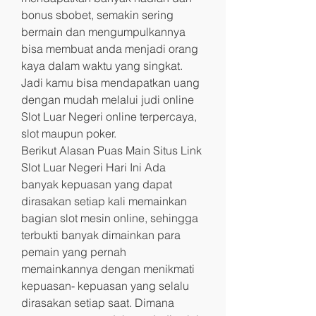
bonus sbobet, semakin sering 
bermain dan mengumpulkannya 
bisa membuat anda menjadi orang 
kaya dalam waktu yang singkat. 
Jadi kamu bisa mendapatkan uang 
dengan mudah melalui judi online 
Slot Luar Negeri online terpercaya, 
slot maupun poker.
Berikut Alasan Puas Main Situs Link 
Slot Luar Negeri Hari Ini Ada 
banyak kepuasan yang dapat 
dirasakan setiap kali memainkan 
bagian slot mesin online, sehingga 
terbukti banyak dimainkan para 
pemain yang pernah 
memainkannya dengan menikmati 
kepuasan- kepuasan yang selalu 
dirasakan setiap saat. Dimana 