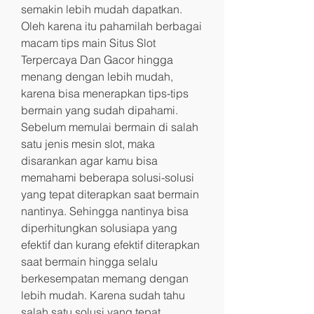
semakin lebih mudah dapatkan. 
Oleh karena itu pahamilah berbagai 
macam tips main Situs Slot 
Terpercaya Dan Gacor hingga 
menang dengan lebih mudah, 
karena bisa menerapkan tips-tips 
bermain yang sudah dipahami. 
Sebelum memulai bermain di salah 
satu jenis mesin slot, maka 
disarankan agar kamu bisa 
memahami beberapa solusi-solusi 
yang tepat diterapkan saat bermain 
nantinya. Sehingga nantinya bisa 
diperhitungkan solusiapa yang 
efektif dan kurang efektif diterapkan 
saat bermain hingga selalu 
berkesempatan memang dengan 
lebih mudah. Karena sudah tahu 
salah satu solusi yang tepat 