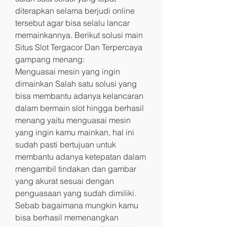
diterapkan selama berjudi online 
tersebut agar bisa selalu lancar 
memainkannya. Berikut solusi main 
Situs Slot Tergacor Dan Terpercaya 
gampang menang:
Menguasai mesin yang ingin 
dimainkan Salah satu solusi yang 
bisa membantu adanya kelancaran 
dalam bermain slot hingga berhasil 
menang yaitu menguasai mesin 
yang ingin kamu mainkan, hal ini 
sudah pasti bertujuan untuk 
membantu adanya ketepatan dalam 
mengambil tindakan dan gambar 
yang akurat sesuai dengan 
penguasaan yang sudah dimiliki. 
Sebab bagaimana mungkin kamu 
bisa berhasil memenangkan 