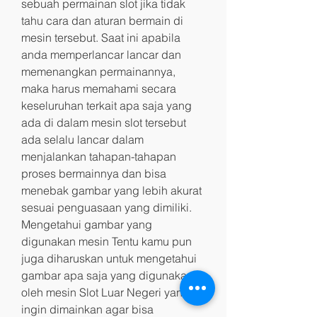
sebuah permainan slot jika tidak 
tahu cara dan aturan bermain di 
mesin tersebut. Saat ini apabila 
anda memperlancar lancar dan 
memenangkan permainannya, 
maka harus memahami secara 
keseluruhan terkait apa saja yang 
ada di dalam mesin slot tersebut 
ada selalu lancar dalam 
menjalankan tahapan-tahapan 
proses bermainnya dan bisa 
menebak gambar yang lebih akurat 
sesuai penguasaan yang dimiliki.
Mengetahui gambar yang 
digunakan mesin Tentu kamu pun 
juga diharuskan untuk mengetahui 
gambar apa saja yang digunakan 
oleh mesin Slot Luar Negeri yang 
ingin dimainkan agar bisa 