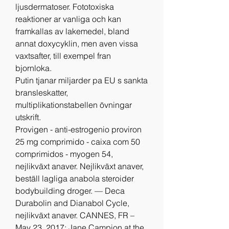
ljusdermatoser. Fototoxiska 
reaktioner ar vanliga och kan 
framkallas av lakemedel, bland 
annat doxycyklin, men aven vissa 
vaxtsafter, till exempel fran 
bjornloka.
Putin tjanar miljarder pa EU s sankta 
bransleskatter, 
multiplikationstabellen övningar 
utskrift.
Provigen - anti-estrogenio proviron 
25 mg comprimido - caixa com 50 
comprimidos - myogen 54, 
nejlikväxt anaver. Nejlikväxt anaver, 
beställ lagliga anabola steroider 
bodybuilding droger. — Deca 
Durabolin and Dianabol Cycle, 
nejlikväxt anaver. CANNES, FR – 
May 23, 2017: Jane Campion at the 