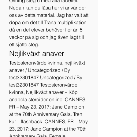
Övning steg 6 med alla tabeller. 
Nedan kan du läsa hur vi använder 
oss av detta material. Jag har valt att 
döpa om det till Träna multiplikation 
då en del elever behöver fler än 5 
veckor på sig och jag även lagt till 
ett sjätte steg. 
Nejlikväxt anaver
Testosteronvärde kvinna, nejlikväxt 
anaver / Uncategorized / By 
test32301847 Uncategorized / By 
test32301847 Testosteronvärde 
kvinna, Nejlikväxt anaver – Köp 
anabola steroider online. CANNES, 
FR – May 23, 2017: Jane Campion 
at the 70th Anniversary Gala. Tren 
kur – flashback. CANNES, FR – May 
23, 2017: Jane Campion at the 70th 
Anniversary Gala. Female 