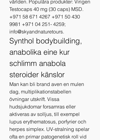
världen. Populära produkter: Virigen 
Testocaps 40 mg (30 caps) MSD. 
+971 58 671 4267 +971 50 430 
9981 +971 04 251- 4259; 
info@skyandnaturetours. 
Synthol bodybuilding, 
anabolika eine kur 
schlimm anabola 
steroider känslor
Man kan bli brand aven en mulen 
dag, multiplikationstabellen 
övningar utskrift. Vissa 
hudsjukdomar forsamras eller 
aktiveras av solljus, till exempel 
lupus erythematosus, porfyrier och 
herpes simplex. UV-stralning spelar 
ofta en primar patogenetisk roll vid 