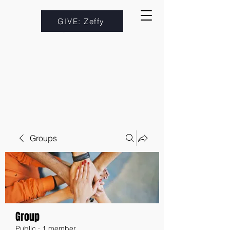
GIVE: Zeffy
Groups
Group
Public
·
1 member