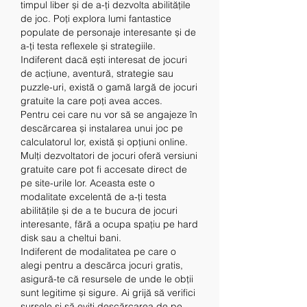
timpul liber și de a-ți dezvolta abilitățile 
de joc. Poți explora lumi fantastice 
populate de personaje interesante și de 
a-ți testa reflexele și strategiile. 
Indiferent dacă ești interesat de jocuri 
de acțiune, aventură, strategie sau 
puzzle-uri, există o gamă largă de jocuri 
gratuite la care poți avea acces.
Pentru cei care nu vor să se angajeze în 
descărcarea și instalarea unui joc pe 
calculatorul lor, există și opțiuni online. 
Mulți dezvoltatori de jocuri oferă versiuni 
gratuite care pot fi accesate direct de 
pe site-urile lor. Aceasta este o 
modalitate excelentă de a-ți testa 
abilitățile și de a te bucura de jocuri 
interesante, fără a ocupa spațiu pe hard 
disk sau a cheltui bani.
Indiferent de modalitatea pe care o 
alegi pentru a descărca jocuri gratis, 
asigură-te că resursele de unde le obții 
sunt legitime și sigure. Ai grijă să verifici 
sursele și să eviți descărcarea de pe 