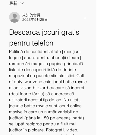
最新
未知的會員
2023年9月25日
Descarca jocuri gratis 
pentru telefon
Politică de confidențialitate | mențiuni 
legale | acord pentru abonații steam | 
rambursări magazin pagina principală 
lista de descoperiri listă de dorințe 
magazinul cu puncte știri statistici. Call 
of duty: war zone este jocul battle royale 
al activision-blizzard cu care să încerci 
(deși foarte târziu) să cucerească 
utilizatorii acestui tip de joc. Nu uitați, 
jocurile battle royale sunt jocuri online 
masive în care un număr variabil de 
jucători (până la 150 pe aceeași hartă) 
se luptă reciproc pentru a fi ultimul 
jucător în picioare. Fotografii, video, 