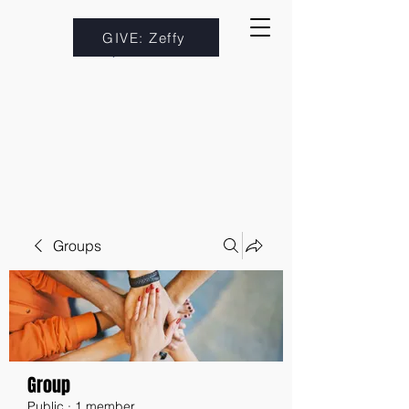
GIVE: Zeffy
Groups
Group
Public
·
1 member