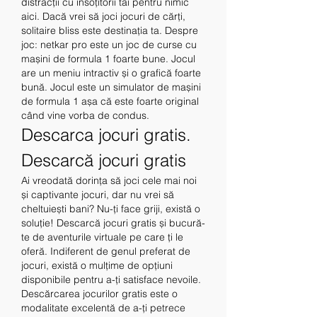
distracții cu însoțitorii tăi pentru nimic 
aici. Dacă vrei să joci jocuri de cărți, 
solitaire bliss este destinația ta. Despre 
joc: netkar pro este un joc de curse cu 
mașini de formula 1 foarte bune. Jocul 
are un meniu intractiv și o grafică foarte 
bună. Jocul este un simulator de mașini 
de formula 1 așa că este foarte original 
când vine vorba de condus. 
Descarca jocuri gratis. 
Descarcă jocuri gratis
Ai vreodată dorința să joci cele mai noi 
și captivante jocuri, dar nu vrei să 
cheltuiești bani? Nu-ți face griji, există o 
soluție! Descarcă jocuri gratis și bucură-
te de aventurile virtuale pe care ți le 
oferă. Indiferent de genul preferat de 
jocuri, există o mulțime de opțiuni 
disponibile pentru a-ți satisface nevoile.
Descărcarea jocurilor gratis este o 
modalitate excelentă de a-ți petrece 