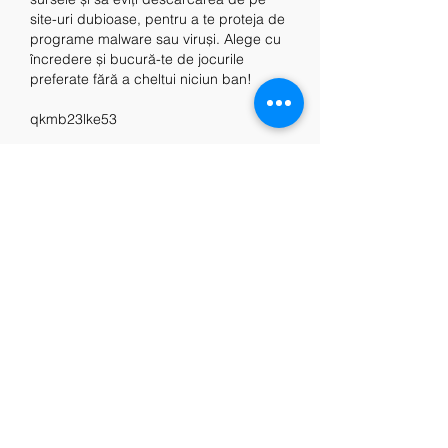
site-uri dubioase, pentru a te proteja de 
programe malware sau viruși. Alege cu 
încredere și bucură-te de jocurile 
preferate fără a cheltui niciun ban!
qkmb23lke53
https://dior--outlet.com/?p=258617
https://packfruits-torabi.com/how-many-
hands-per-hour-is-average-baccarat-
fcsb-viking/
Msc bellissima casino
Meci romania azi
按讚
About
Welcome to the group! You can
connect with other members, ge
...
Read more