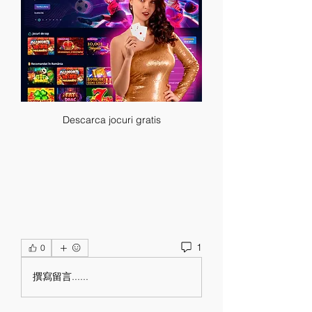
Descarca jocuri gratis
1
0
撰寫留言......