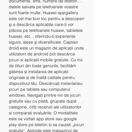
documente, sms, numere de telefon… 
datele salvate pe telefoanele voastre 
sunt foarte multe. Huawei appgallery 
este cel mai bun loc pentru a descoperi 
şi a descărca aplicaţiile care-ţi vor 
plăcea pe telefoanele huawei, tabletele 
huawei, etc. , oferindu-ţi experienţe 
sigure, alese şi diversificate. Captain 
droid este un magazin de aplicații unde 
utilizatorii de android pot descărca 
jocuri și aplicații mobile gratuite. Cu mii 
de titluri din toate genurile, facilităm 
găsirea și instalarea de aplicații 
originale și de înaltă calitate pentru 
dispozitivul tău. Descărcați instantaneu 
jocuri pe tableta sau computerul 
windows. Navigați printre mii de jocuri 
gratuite sau cu plată, grupate după 
categorie, citiți recenzii ale utilizatorilor 
și comparați evaluările. O modalitate 
este sa vizitati app store sau google 
play store pe telefon si sa cautati „jocuri 
gratuite”. Aptoide este magazinul de 