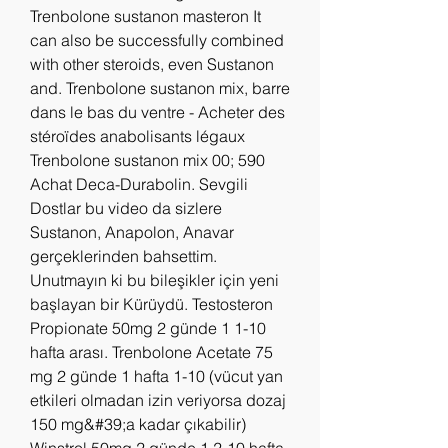
Trenbolone sustanon masteron It 
can also be successfully combined 
with other steroids, even Sustanon 
and. Trenbolone sustanon mix, barre 
dans le bas du ventre - Acheter des 
stéroïdes anabolisants légaux 
Trenbolone sustanon mix 00; 590 
Achat Deca-Durabolin. Sevgili 
Dostlar bu video da sizlere 
Sustanon, Anapolon, Anavar 
gerçeklerinden bahsettim. 
Unutmayın ki bu bileşikler için yeni 
başlayan bir Kürüydü. Testosteron 
Propionate 50mg 2 günde 1 1-10 
hafta arası. Trenbolone Acetate 75 
mg 2 günde 1 hafta 1-10 (vücut yan 
etkileri olmadan izin veriyorsa dozaj 
150 mg&#39;a kadar çıkabilir) 