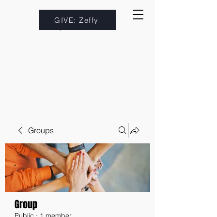
GIVE: Zeffy
Groups
Group
Public
·
1 member