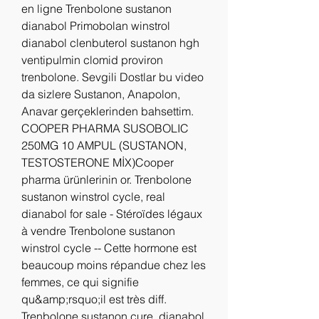
en ligne Trenbolone sustanon 
dianabol Primobolan winstrol 
dianabol clenbuterol sustanon hgh 
ventipulmin clomid proviron 
trenbolone. Sevgili Dostlar bu video 
da sizlere Sustanon, Anapolon, 
Anavar gerçeklerinden bahsettim. 
COOPER PHARMA SUSOBOLIC 
250MG 10 AMPUL (SUSTANON, 
TESTOSTERONE MİX)Cooper 
pharma ürünlerinin or. Trenbolone 
sustanon winstrol cycle, real 
dianabol for sale - Stéroïdes légaux 
à vendre Trenbolone sustanon 
winstrol cycle -- Cette hormone est 
beaucoup moins répandue chez les 
femmes, ce qui signifie 
qu&amp;rsquo;il est très diff. 
Trenbolone sustanon cure, dianabol 