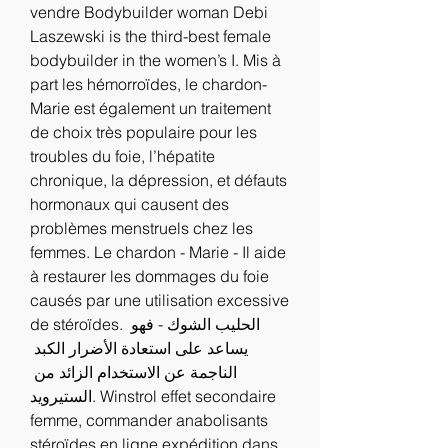
vendre Bodybuilder woman Debi 
Laszewski is the third-best female 
bodybuilder in the women’s I. Mis à 
part les hémorroïdes, le chardon-
Marie est également un traitement 
de choix très populaire pour les 
troubles du foie, l’hépatite 
chronique, la dépression, et défauts 
hormonaux qui causent des 
problèmes menstruels chez les 
femmes. Le chardon - Marie - Il aide 
à restaurer les dommages du foie 
causés par une utilisation excessive 
de stéroïdes. الحليب الشوك - فهو 
يساعد على استعادة الأضرار الكبد 
الناجمة عن الاستخدام الزائد من 
الستيرويد. Winstrol effet secondaire 
femme, commander anabolisants 
stéroïdes en ligne expédition dans 