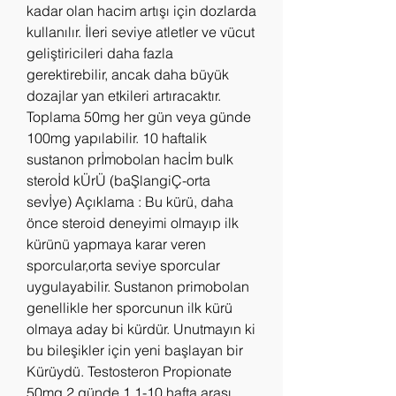
kadar olan hacim artışı için dozlarda 
kullanılır. İleri seviye atletler ve vücut 
geliştiricileri daha fazla 
gerektirebilir, ancak daha büyük 
dozajlar yan etkileri artıracaktır. 
Toplama 50mg her gün veya günde 
100mg yapılabilir. 10 haftalik 
sustanon prİmobolan hacİm bulk 
steroİd kÜrÜ (baŞlangiÇ-orta 
sevİye) Açıklama : Bu kürü, daha 
önce steroid deneyimi olmayıp ilk 
kürünü yapmaya karar veren 
sporcular,orta seviye sporcular 
uygulayabilir. Sustanon primobolan 
genellikle her sporcunun ilk kürü 
olmaya aday bi kürdür. Unutmayın ki 
bu bileşikler için yeni başlayan bir 
Kürüydü. Testosteron Propionate 
50mg 2 günde 1 1-10 hafta arası. 