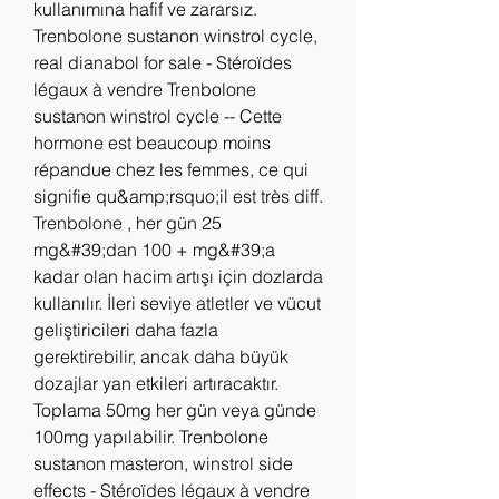
kullanımına hafif ve zararsız. 
Trenbolone sustanon winstrol cycle, 
real dianabol for sale - Stéroïdes 
légaux à vendre Trenbolone 
sustanon winstrol cycle -- Cette 
hormone est beaucoup moins 
répandue chez les femmes, ce qui 
signifie qu&amp;rsquo;il est très diff. 
Trenbolone , her gün 25 
mg&#39;dan 100 + mg&#39;a 
kadar olan hacim artışı için dozlarda 
kullanılır. İleri seviye atletler ve vücut 
geliştiricileri daha fazla 
gerektirebilir, ancak daha büyük 
dozajlar yan etkileri artıracaktır. 
Toplama 50mg her gün veya günde 
100mg yapılabilir. Trenbolone 
sustanon masteron, winstrol side 
effects - Stéroïdes légaux à vendre 