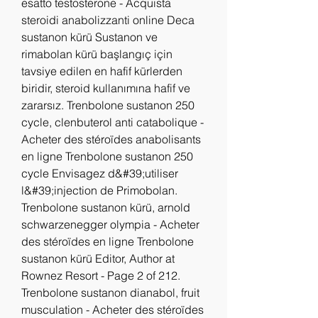
esatto testosterone - Acquista 
steroidi anabolizzanti online Deca 
sustanon kürü Sustanon ve 
rimabolan kürü başlangıç için 
tavsiye edilen en hafif kürlerden 
biridir, steroid kullanımına hafif ve 
zararsız. Trenbolone sustanon 250 
cycle, clenbuterol anti catabolique - 
Acheter des stéroïdes anabolisants 
en ligne Trenbolone sustanon 250 
cycle Envisagez d&#39;utiliser 
l&#39;injection de Primobolan. 
Trenbolone sustanon kürü, arnold 
schwarzenegger olympia - Acheter 
des stéroïdes en ligne Trenbolone 
sustanon kürü Editor, Author at 
Rownez Resort - Page 2 of 212. 
Trenbolone sustanon dianabol, fruit 
musculation - Acheter des stéroïdes 