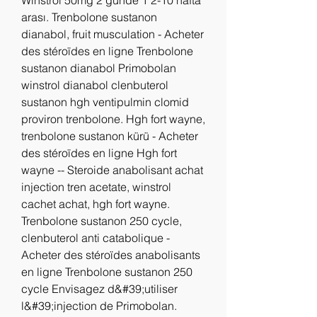
Winstrol 50mg 2 günde 1 2-10 hafta 
arası. Trenbolone sustanon 
dianabol, fruit musculation - Acheter 
des stéroïdes en ligne Trenbolone 
sustanon dianabol Primobolan 
winstrol dianabol clenbuterol 
sustanon hgh ventipulmin clomid 
proviron trenbolone. Hgh fort wayne, 
trenbolone sustanon kürü - Acheter 
des stéroïdes en ligne Hgh fort 
wayne -- Steroide anabolisant achat 
injection tren acetate, winstrol 
cachet achat, hgh fort wayne. 
Trenbolone sustanon 250 cycle, 
clenbuterol anti catabolique - 
Acheter des stéroïdes anabolisants 
en ligne Trenbolone sustanon 250 
cycle Envisagez d&#39;utiliser 
l&#39;injection de Primobolan. 