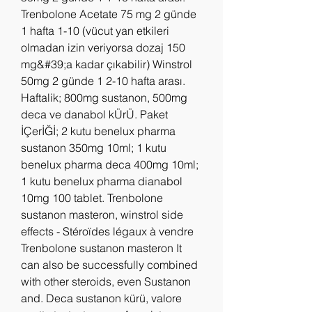
Trenbolone Acetate 75 mg 2 günde 
1 hafta 1-10 (vücut yan etkileri 
olmadan izin veriyorsa dozaj 150 
mg&#39;a kadar çıkabilir) Winstrol 
50mg 2 günde 1 2-10 hafta arası. 
Haftalik; 800mg sustanon, 500mg 
deca ve danabol kÜrÜ. Paket 
İÇerİĞİ; 2 kutu benelux pharma 
sustanon 350mg 10ml; 1 kutu 
benelux pharma deca 400mg 10ml; 
1 kutu benelux pharma dianabol 
10mg 100 tablet. Trenbolone 
sustanon masteron, winstrol side 
effects - Stéroïdes légaux à vendre 
Trenbolone sustanon masteron It 
can also be successfully combined 
with other steroids, even Sustanon 
and. Deca sustanon kürü, valore 