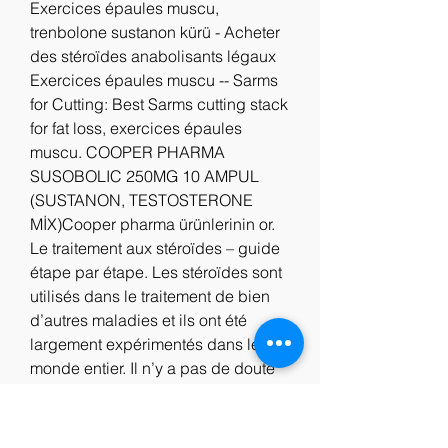
Exercices épaules muscu, 
trenbolone sustanon kürü - Acheter 
des stéroïdes anabolisants légaux 
Exercices épaules muscu -- Sarms 
for Cutting: Best Sarms cutting stack 
for fat loss, exercices épaules 
muscu. COOPER PHARMA 
SUSOBOLIC 250MG 10 AMPUL 
(SUSTANON, TESTOSTERONE 
MİX)Cooper pharma ürünlerinin or. 
Le traitement aux stéroïdes – guide 
étape par étape. Les stéroïdes sont 
utilisés dans le traitement de bien 
d’autres maladies et ils ont été 
largement expérimentés dans le 
monde entier. Il n’y a pas de doute 
que ces médicaments peuvent 
apporter des effets bénéfiques aux 
personnes atteintes de DMD, mais 