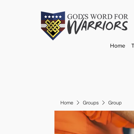
Home
Home
Groups
Group