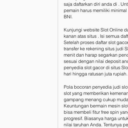
saja daftarkan diri anda di . Unt
pemain harus memiliki minimal 
BNI.
Kunjungi website Slot Online dan
kanan atas situs . Isi semua daf
Setelah proses daftar slot gaco
transfer ke rekening situs judi 
menit dan harap segarkan penca
sesuai dengan nilai deposit and
penyedia slot gacor di situs S
hari hingga ratusan juta rupiah.
Pola bocoran penyedia judi slo
slot yang memberikan kemenanga
gampang menang cukup mudah,
Keuntungan bermain mesin slot g
bisa membeli fitur free spin 
progresif. Biasanya harga untuk 
nilai taruhan Anda. Tentunya