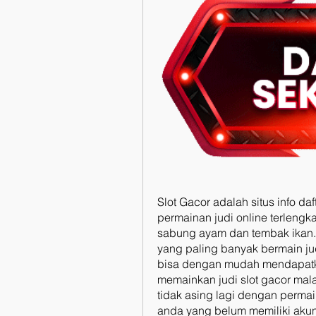
Slot Gacor adalah situs info daf
permainan judi online terlengkap
sabung ayam dan tembak ikan.
yang paling banyak bermain judi
bisa dengan mudah mendapatk
memainkan judi slot gacor mala
tidak asing lagi dengan permain
anda yang belum memiliki akun d