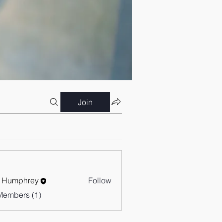
Join
 Humphrey
Follow
Members (1)