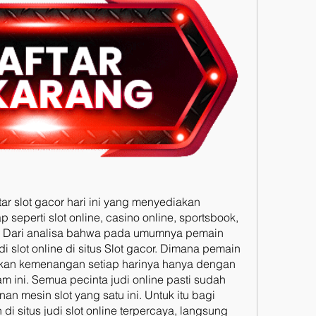
tar slot gacor hari ini yang menyediakan 
 seperti slot online, casino online, sportsbook, 
 Dari analisa bahwa pada umumnya pemain 
 slot online di situs Slot gacor. Dimana pemain 
an kemenangan setiap harinya hanya dengan 
m ini. Semua pecinta judi online pasti sudah 
an mesin slot yang satu ini. Untuk itu bagi 
i situs judi slot online terpercaya, langsung 