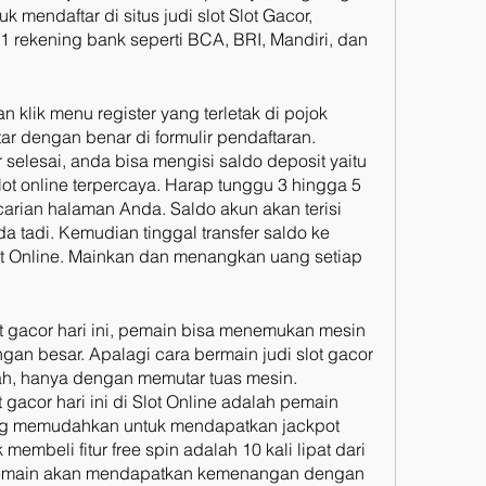
uk mendaftar di situs judi slot Slot Gacor, 
1 rekening bank seperti BCA, BRI, Mandiri, dan 
 klik menu register yang terletak di pojok 
tar dengan benar di formulir pendaftaran. 
r selesai, anda bisa mengisi saldo deposit yaitu 
Slot online terpercaya. Harap tunggu 3 hingga 5 
rian halaman Anda. Saldo akun akan terisi 
a tadi. Kemudian tinggal transfer saldo ke 
lot Online. Mainkan dan menangkan uang setiap 
t gacor hari ini, pemain bisa menemukan mesin 
n besar. Apalagi cara bermain judi slot gacor 
 hanya dengan memutar tuas mesin. 
acor hari ini di Slot Online adalah pemain 
yang memudahkan untuk mendapatkan jackpot 
membeli fitur free spin adalah 10 kali lipat dari 
 pemain akan mendapatkan kemenangan dengan 