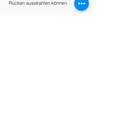
Rücken ausstrahlen können.
2. Nierensteine
Nierensteine können starke 
Bauchschmerzen verursachen, die 
in den Rücken ausstrahlen, um die 
Beschwerden zu lindern.
4. Verdauungsstörungen
Verdauungsstörungen wie 
Blähungen, die auch in den Rücken 
ausstrahlen können. Die Schmerzen 
sind oft sehr intensiv und werden 