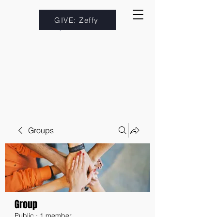
GIVE: Zeffy
Groups
Group
Public
·
1 member