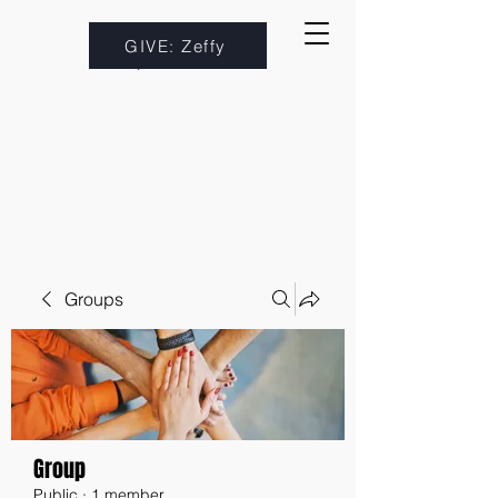
GIVE: Zeffy
Groups
Group
Public
·
1 member