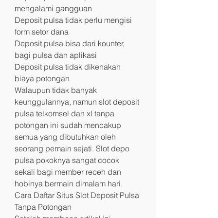
mengalami gangguan
Deposit pulsa tidak perlu mengisi 
form setor dana
Deposit pulsa bisa dari kounter, 
bagi pulsa dan aplikasi
Deposit pulsa tidak dikenakan 
biaya potongan
Walaupun tidak banyak 
keunggulannya, namun slot deposit 
pulsa telkomsel dan xl tanpa 
potongan ini sudah mencakup 
semua yang dibutuhkan oleh 
seorang pemain sejati. Slot depo 
pulsa pokoknya sangat cocok 
sekali bagi member receh dan 
hobinya bermain dimalam hari.
Cara Daftar Situs Slot Deposit Pulsa 
Tanpa Potongan