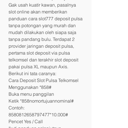
Gak usah kuatir kawan, pasalnya 
slot online akan memberikan 
panduan cara slot777 deposit pulsa 
tanpa potongan yang murah dan 
mudah dilakukan oleh siapa saja 
tanpa pandang bulu. Terdapat 2 
provider jaringan deposit pulsa, 
pertama slot deposit via pulsa 
telkomsel dan terakhir slot deposit 
pakai pulsa XL maupun Axis. 
Berikut ini tata caranya:
Cara Deposit Slot Pulsa Telkomsel
Menggunakan *858#
Buka menu panggilan
Ketik *858nomortujuannominal#
Contoh: 
8580812658797477*10.000#
Pencet Yes / Call