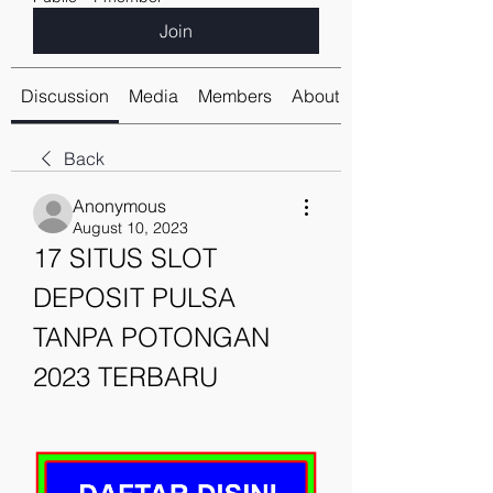
Join
Discussion
Media
Members
About
Back
Anonymous
August 10, 2023
17 SITUS SLOT 
DEPOSIT PULSA 
TANPA POTONGAN 
2023 TERBARU