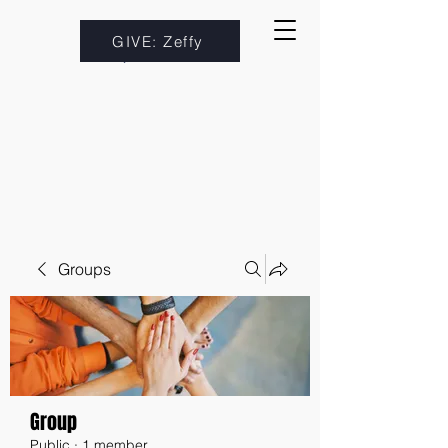
GIVE: Zeffy
Groups
Group
Public
·
1 member