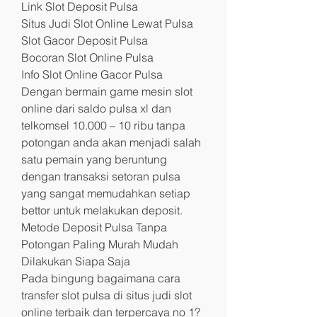
Link Slot Deposit Pulsa
Situs Judi Slot Online Lewat Pulsa
Slot Gacor Deposit Pulsa
Bocoran Slot Online Pulsa
Info Slot Online Gacor Pulsa
Dengan bermain game mesin slot 
online dari saldo pulsa xl dan 
telkomsel 10.000 – 10 ribu tanpa 
potongan anda akan menjadi salah 
satu pemain yang beruntung 
dengan transaksi setoran pulsa 
yang sangat memudahkan setiap 
bettor untuk melakukan deposit.
Metode Deposit Pulsa Tanpa 
Potongan Paling Murah Mudah 
Dilakukan Siapa Saja
Pada bingung bagaimana cara 
transfer slot pulsa di situs judi slot 
online terbaik dan terpercaya no 1? 