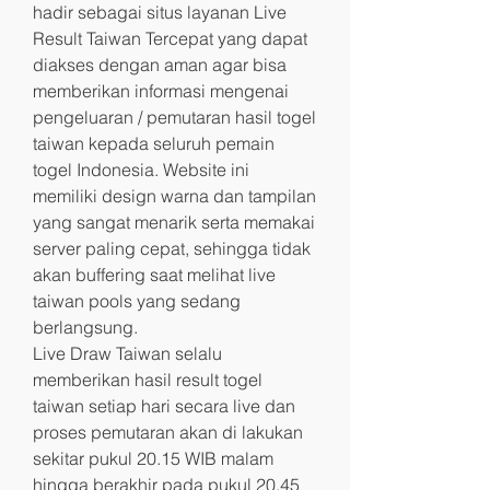
hadir sebagai situs layanan Live 
Result Taiwan Tercepat yang dapat 
diakses dengan aman agar bisa 
memberikan informasi mengenai 
pengeluaran / pemutaran hasil togel 
taiwan kepada seluruh pemain 
togel Indonesia. Website ini 
memiliki design warna dan tampilan 
yang sangat menarik serta memakai 
server paling cepat, sehingga tidak 
akan buffering saat melihat live 
taiwan pools yang sedang 
berlangsung.
Live Draw Taiwan selalu 
memberikan hasil result togel 
taiwan setiap hari secara live dan 
proses pemutaran akan di lakukan 
sekitar pukul 20.15 WIB malam 
hingga berakhir pada pukul 20.45 