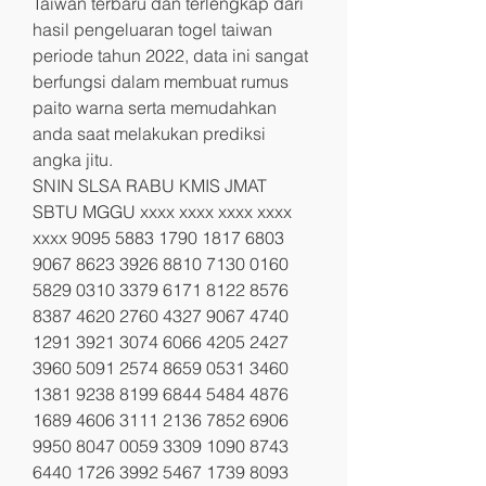
Taiwan terbaru dan terlengkap dari 
hasil pengeluaran togel taiwan 
periode tahun 2022, data ini sangat 
berfungsi dalam membuat rumus 
paito warna serta memudahkan 
anda saat melakukan prediksi 
angka jitu.
SNIN SLSA RABU KMIS JMAT 
SBTU MGGU xxxx xxxx xxxx xxxx 
xxxx 9095 5883 1790 1817 6803 
9067 8623 3926 8810 7130 0160 
5829 0310 3379 6171 8122 8576 
8387 4620 2760 4327 9067 4740 
1291 3921 3074 6066 4205 2427 
3960 5091 2574 8659 0531 3460 
1381 9238 8199 6844 5484 4876 
1689 4606 3111 2136 7852 6906 
9950 8047 0059 3309 1090 8743 
6440 1726 3992 5467 1739 8093 