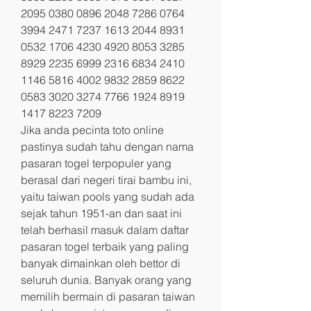
2095 0380 0896 2048 7286 0764 
3994 2471 7237 1613 2044 8931 
0532 1706 4230 4920 8053 3285 
8929 2235 6999 2316 6834 2410 
1146 5816 4002 9832 2859 8622 
0583 3020 3274 7766 1924 8919 
1417 8223 7209
Jika anda pecinta toto online 
pastinya sudah tahu dengan nama 
pasaran togel terpopuler yang 
berasal dari negeri tirai bambu ini, 
yaitu taiwan pools yang sudah ada 
sejak tahun 1951-an dan saat ini 
telah berhasil masuk dalam daftar 
pasaran togel terbaik yang paling 
banyak dimainkan oleh bettor di 
seluruh dunia. Banyak orang yang 
memilih bermain di pasaran taiwan 