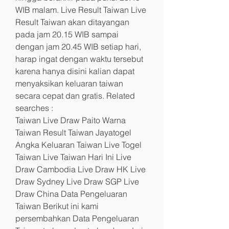
WIB malam. Live Result Taiwan Live 
Result Taiwan akan ditayangan 
pada jam 20.15 WIB sampai 
dengan jam 20.45 WIB setiap hari, 
harap ingat dengan waktu tersebut 
karena hanya disini kalian dapat 
menyaksikan keluaran taiwan 
secara cepat dan gratis. Related 
searches :
Taiwan Live Draw Paito Warna 
Taiwan Result Taiwan Jayatogel 
Angka Keluaran Taiwan Live Togel 
Taiwan Live Taiwan Hari Ini Live 
Draw Cambodia Live Draw HK Live 
Draw Sydney Live Draw SGP Live 
Draw China Data Pengeluaran 
Taiwan Berikut ini kami 
persembahkan Data Pengeluaran 