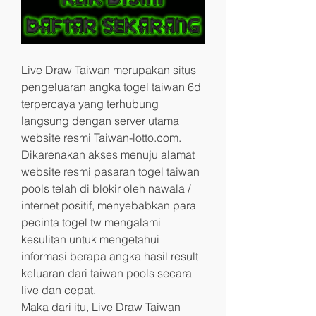
Live Draw Taiwan merupakan situs 
pengeluaran angka togel taiwan 6d 
terpercaya yang terhubung 
langsung dengan server utama 
website resmi Taiwan-lotto.com. 
Dikarenakan akses menuju alamat 
website resmi pasaran togel taiwan 
pools telah di blokir oleh nawala / 
internet positif, menyebabkan para 
pecinta togel tw mengalami 
kesulitan untuk mengetahui 
informasi berapa angka hasil result 
keluaran dari taiwan pools secara 
live dan cepat.
Maka dari itu, Live Draw Taiwan 