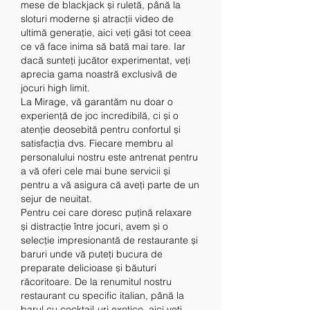
mese de blackjack și ruletă, până la 
sloturi moderne și atracții video de 
ultimă generație, aici veți găsi tot ceea 
ce vă face inima să bată mai tare. Iar 
dacă sunteți jucător experimentat, veți 
aprecia gama noastră exclusivă de 
jocuri high limit.
La Mirage, vă garantăm nu doar o 
experiență de joc incredibilă, ci și o 
atenție deosebită pentru confortul și 
satisfacția dvs. Fiecare membru al 
personalului nostru este antrenat pentru 
a vă oferi cele mai bune servicii și 
pentru a vă asigura că aveți parte de un 
sejur de neuitat.
Pentru cei care doresc puțină relaxare 
și distracție între jocuri, avem și o 
selecție impresionantă de restaurante și 
baruri unde vă puteți bucura de 
preparate delicioase și băuturi 
răcoritoare. De la renumitul nostru 
restaurant cu specific italian, până la 
barul cu cocktail-uri exotice, aici veți 