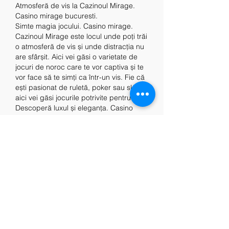
Atmosferă de vis la Cazinoul Mirage. 
Casino mirage bucuresti.
Simte magia jocului. Casino mirage.
Cazinoul Mirage este locul unde poți trăi 
o atmosferă de vis și unde distracția nu 
are sfârșit. Aici vei găsi o varietate de 
jocuri de noroc care te vor captiva și te 
vor face să te simți ca într-un vis. Fie că 
ești pasionat de ruletă, poker sau sloturi, 
aici vei găsi jocurile potrivite pentru tine.
Descoperă luxul și eleganța. Casino 
mirage bucuresti.
Cazinoul Mirage îți oferă o experiență de 
neuitat prin luxul și eleganța sa. De la 
intrarea în incinta cazinoului, vei fi 
întâmpinat de un decor rafinat și de o 
atmosferă exclusivistă. Aici te vei simți 
ca o vedetă de cinema și vei trăi 
momente de vis alături de ceilalți 
jucători.
Atmosferă de distracție nelimitată. 
Casino mirage.