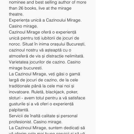
nominee and best selling author of more 
than 26 books, live at the mirage 
theatre. 
Experiența unică a Cazinoului Mirage. 
Casino mirage.
Cazinoul Mirage oferă o experiență 
unică pentru toți iubitorii de jocuri de 
noroc. Situat în inima orașului București, 
cazinoul nostru vă așteaptă cu o 
atmosferă de vis și distracție nelimitată.
Varietatea jocurilor de cazino. Casino 
mirage bucuresti.
La Cazinoul Mirage, veți găsi o gamă 
largă de jocuri de cazino, de la cele 
tradiționale până la cele mai noi și 
inovatoare. Ruletă, blackjack, poker, 
sloturi - avem totul pentru a vă satisface 
gusturile și a vă oferi o experiență 
palpitantă.
Servicii de înaltă calitate și personal 
profesionist. Casino mirage.
La Cazinoul Mirage, suntem dedicați să 
vă oferim cele mai bune servicii și să vă 