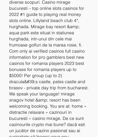
diverse scopuri. Casino mirage 
bucuresti – top online slots casinos for 
2022 #1 guide to playing real money 
slots online. Lillyland beach club 4*, 
hurghada. Mirage bay resort &amp; 
aqua park este situat in statiunea 
hurghada, intr-unul din cele mai 
frumoase golfuri de la marea rosie, fi. 
Com only ai verified casinos full casino 
information for pro gamblers best new 
casinos for romania players 2023 best 
bonuses for romania players up to 
$5000! Per group (up to 2) 
dracula&#39;s castle, peles castle and 
brasov - private day trip from bucharest. 
We speak your language! mirage 
snagov hotel &amp; resort has been 
welcoming booking. You are at: home » 
distractie relaxare » cazinouri in 
bucuresti » casino mirage. De ce sunt 
cazinourile crypto mai bune? dacă ești 
un jucător de cazino pasionat sau ai 
curiozitate să încerci ceva nou, 