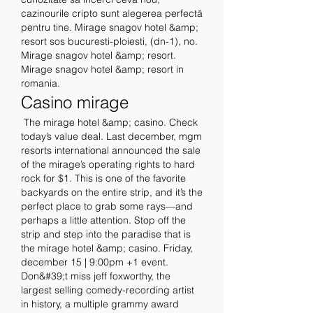
cazinourile cripto sunt alegerea perfectă 
pentru tine. Mirage snagov hotel &amp; 
resort sos bucuresti-ploiesti, (dn-1), no. 
Mirage snagov hotel &amp; resort. 
Mirage snagov hotel &amp; resort in 
romania. 
Casino mirage
 The mirage hotel &amp; casino. Check 
today’s value deal. Last december, mgm 
resorts international announced the sale 
of the mirage’s operating rights to hard 
rock for $1. This is one of the favorite 
backyards on the entire strip, and it’s the 
perfect place to grab some rays—and 
perhaps a little attention. Stop off the 
strip and step into the paradise that is 
the mirage hotel &amp; casino. Friday, 
december 15 | 9:00pm +1 event. 
Don&#39;t miss jeff foxworthy, the 
largest selling comedy-recording artist 
in history, a multiple grammy award 