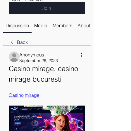
Join
Discussion
Media
Members
About
Back
Anonymous
September 26, 2023
Casino mirage, casino 
mirage bucuresti
Casino mirage