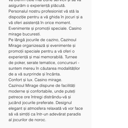
asigurăm o experiență plăcută. 
Personalul nostru profesionist vă stă la 
dispoziție pentru a vă ghida în jocuri și a 
vă oferi asistență în orice moment.
Evenimente și promoții speciale. Casino 
mirage bucuresti.
Pe lângă jocurile de cazino, Cazinoul 
Mirage organizează și evenimente și 
promoții speciale pentru a vă oferi o 
experiență și mai memorabilă. Turnee 
de poker, serate tematice, concursuri - 
suntem mereu în căutarea modalităților 
de a vă surprinde și încânta.
Confort și lux. Casino mirage.
Cazinoul Mirage dispune de facilități 
moderne și confortabile, unde puteți 
petrece ore întregi distrându-vă și 
jucând jocurile preferate. Designul 
elegant și atmosfera relaxată vă vor face 
să vă simțiți ca într-un adevărat paradis 
al jocurilor de noroc.