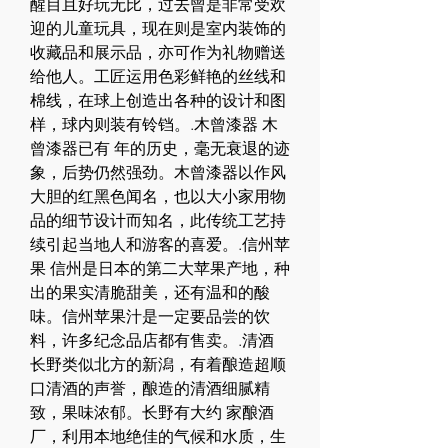
醒目且好玩无比，过去曾是非常受欢
迎的儿童玩具，现在则是室内装饰的
收藏品和展示品，亦可作为礼物赠送
给他人。工匠运用色彩鲜艳的丝线和
棉线，在球上创造出各种的设计和图
样，球内则装有铃铛。.木曾漆器 木
曾漆器已有 年的历史，毫无衰退的迹
象，后势仍然强劲。木曾漆器以作风
大胆的红黑色闻名，也以大小家用物
品的细节设计而知名，此传统工艺持
续引起当地人和游客的喜爱。.信州苹
果 信州是日本的第二大苹果产地，种
出的果实清脆甜美，还有温和的酸
味。信州苹果汁是一定要品尝的饮
料，许多纪念品店都有售卖。.清酒 
长野类似北方的新潟，有着酿造超顺
口清酒的声誉，酿造的清酒细腻精
致，果味浓郁。长野有大约 家酿酒
厂，利用本地绝佳的气候和水质，生