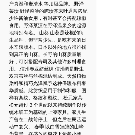
产真澄和岩清水 等顶级品牌。.野泽
菜渍 野泽菜渍的腌渍芥末叶通常搭配
少许酱油食用，有时甚至会搭配辣椒
食用。野泽菜渍在野泽温泉乡的起源
地特别有名。.山葵 山葵是辣根的衍
生品种，但非常少见，是辣芥末的日
本辛辣版本。日本以外的地方很难找
到真正的山葵。长野的山葵质量最
好，可以搭配寿司及其他许多料理食
用。.信州春亚纺丝绸 信州绸是野生
双宫茧丝与丝棉混纺制成。天然植物
染料和精巧光泽赋予这种保暖布料奢
华质感。此纺织品用于制作和服，图
样有条纹、格纹和斑纹。.松元家具 
松元超过 3 个世纪以来持续制作以传
统木细工为基础的上漆家具。家具生
产曾在二战前停止，但之后在民艺运
动中复兴。.春季 以白雪皑皑的山峰
为背景，在盛放的樱花下聚餐小憩。