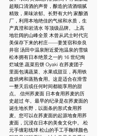
超顺口清酒的声誉，酿造的清酒细腻
精致，果味浓郁。长野有大约 家酿酒
厂，利用本地绝佳的气候和水质，生
产真澄和岩清水 等顶级品牌。.上高
地壮阔的山峰全景 木曾从武士时代完
美保存下来的村庄——妻笼宿和奈良
井宿 汤田中温泉附近爱泡温泉的雪猿 
松本拥有日本绝景之一的 16 世纪绚
烂城堡.蔬菜煎饼 Oyaki 在荞麦团子
里面包满蔬菜、水果或甜豆，再用铁
盘烘烤和蒸熟食用。这是适合在滑雪
一整天后或任何时间都能享用的甜
点。.信州荞麦面 日本食用荞麦的历
史超过 年。最早的纪录是在荞麦面的
诞生地长野，以面条的形式食用荞
麦。您可以在荞麦面的起源地食用荞
麦面，沉浸在日本的美食文化中。.松
元手缠彩线球 松山的手工手鞠球颜色