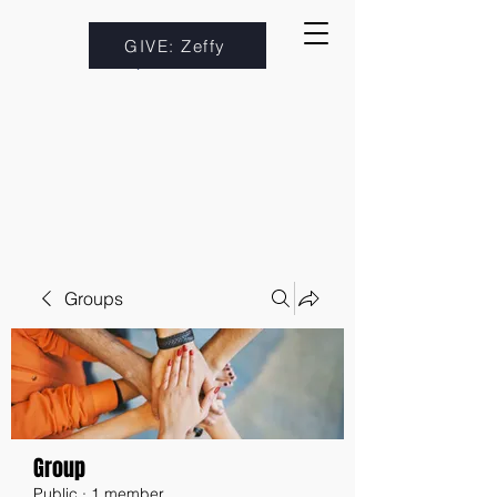
GIVE: Zeffy
Groups
Group
Public
·
1 member