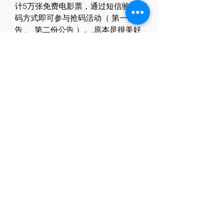
计5万张免费电影票，通过短信验证
码方式即可参与抢码活动（ 第一份公
告 、 第二份公告 ）。.原本是很美好
的一个活动，但不知是因为没有做压
力测试还是什么原因，在活动开启后
很快服务器便蒸发掉了， 5万个名额
中只有个名额送了出去 。.之后 短信
服务恢复正常 ， 表示 在隔天把所有
的电影票送了出去。.这次没有出什么
差错，赠送活动顺利结束了（ 第一份
公告 、 第二份公告 ）。.葛饰北斋 、 
宫本武藏 、 阿蒂拉 、 织田信长 
Berserker 等的宝具演出问题正在修
复中。.同时公布已经修复了 葛饰北
斋 、 宫本武藏 、 阿蒂拉 、 织田信
长 Berserker 的宝具演出问题。.iOS  
あと、「展」だからこその良い部分
がありました。 　キャンバス? 展示
されていたイラストの中で１番好き