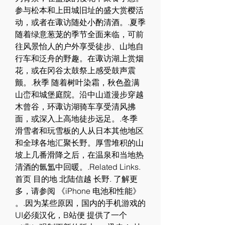
参与松本和上田城旧址的盛大赏樱活
动，或者在诹访随处小酌清酒。.夏季 
随着绿意葱茏的季节全面来临，可前
往风景怡人的户外享受徒步、山地自
行车和泛舟的野趣。在诹访湖上赏烟
花，或在冈谷太鼓祭上感受鼓声震
颤。.秋季 随着树叶染霜，秋色盈满
山峦和城堡庭院。沿中山道漫步穿越
木曾谷，环诹访湖骑车享受清风拂
面，或深入上高地徒步远足。.冬季 
滑雪者和玩雪板的人从日本其他地区
和全球各地汇聚长野。厚雪堆积的山
坡上几番滑降之后，在温泉和当地热
清酒的氤氲中回暖。.Related Links.
首页 目的地 北陆信越 长野. 了解更
多，请参阅 《iPhone 电池和性能》 
。.因为某些原因，国内的手机游戏的
UI必须汉化，B站便 提供了一个