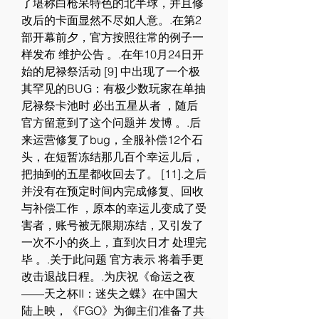
了堪称白枪呆特色的北半球，并且修
改后的卡面显然不尽如人意。.在第2
部开幕前夕，官方按照往常的例子一
样发布 维护公告 。.在年10月24日开
始的尼禄祭活动 [9] 中出现了一个极
其罕见的BUG：有极少数玩家在单抽
尼禄祭卡池时 必出五星从者 ，随后
官方留意到了这个问题并 发博 。.后
来运营修复了bug，全服补偿12个石
头，在短暂冻结那几百个幸运儿后，
把抽到的五星都收回去了。 [11].之后 
并没有在预定时间内完成修复、回收
与补偿工作 ，原本的幸运儿变成了受
害者，账号被无限期冻结，又引发了
一次不小的炎上，直到次日才 处理完
毕 。.关于此问题 官方表示 将着手更
改击退战日程。.为庆祝《命运之夜
——天之杯II：迷失之蝶》在中国大
陆上映，《FGO》为御主们准备了共