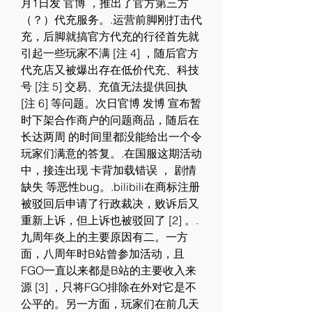
月1日发 官博 ，推出了官方第三方
（？）代充服务。.运营前脚刚打击代
充，后脚就搞官方代充的行径首先就
引起一些玩家不满 [注 4] ，随后官方
代充店又被爆出存在低价代充、科技
号 [注 5] 交易、充值无法提供回执 
[注 6] 等问题。次日官博 发博 宣布暂
时下架合作商户的问题商品，随后在 
长达两周 的时间里都没能给出一个令
玩家们满意的答复。.在国服这期活动
中，接连出现 卡背加载错误 ， 剧情
缺失 等恶性bug。.bilibili在商标注册
被驳回后申请了行政裁决，败诉后又
重新上诉，但上诉也被驳回了 [2] 。.
九周年炎上的主要原因有二。一方
面，八周年时B站曾参加活动，且
FGO一直以来都是B站的主要收入来
源 [3] ，只将FGO排除在外对它是不
公平的。另一方面，玩家们在前几天