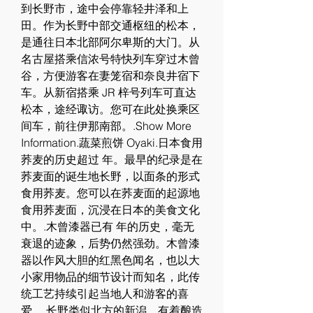
到长野市，途中会停靠轻井泽和上
田。作为长野中部交通枢纽的松本，
是通往日本北部阿尔卑斯的大门。从
名古屋搭乘信浓号特快列车穿过木曾
谷，方便游客在妻笼宿和奈良井宿下
车。从新宿搭乘 JR 梓号列车可直达
松本，途经诹访。您可在此处换乘区
间车，前往伊那南部。.Show More 
Information.蔬菜煎饼 Oyaki.日本食用
荞麦的历史超过 年。最早的纪录是在
荞麦面的诞生地长野，以面条的形式
食用荞麦。您可以在荞麦面的起源地
食用荞麦面，沉浸在日本的美食文化
中。.木曾漆器已有 年的历史，毫无
衰退的迹象，后势仍然强劲。木曾漆
器以作风大胆的红黑色闻名，也以大
小家用物品的细节设计而知名，此传
统工艺持续引起当地人和游客的喜
爱。.长野类似北方的新潟，有着酿造