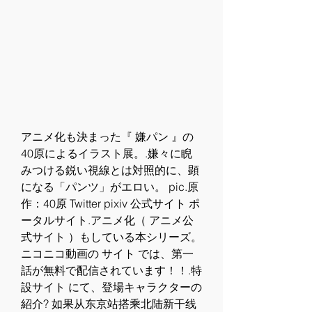
アニメ化も決まった『 嫌パン 』の
40原によるイラスト展。.嫌々に睨
みつける鋭い視線とは対照的に、顕
になる「パンツ」がエロい。 pic.原
作：40原 Twitter pixiv 公式サイト ポ
ータルサイト.アニメ化（ アニメ公
式サイト ）もしている本シリーズ。
ニコニコ動画の サイト では、第一
話が無料で配信されています！！.特
設サイト にて、登場キャラクターの
紹介? 如果从东京站搭乘北陆新干线