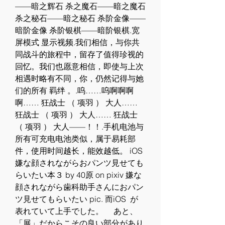
——暗之辉石 杀之魔石——暗之魔石 
杀之秘石——暗之秘石 杀阶金像——
暗阶金像 杀阶银棋——暗阶银棋.宽
屏模式 显示视频.我们相信，与你共
同战斗的旅程中，留存了值得珍视的
回忆。我们也愿意相信，即使与上次
相遇时略有不同，你，仍然记得与她
们的所有 羁绊 。.呜……呜啊啊啊
啊…… 狂战士 （ 项羽 ） 大人…… 
狂战士 （ 项羽 ） 大人…… 狂战士 
（ 项羽 ） 大人——！！.手机电池与
所有可充电电池类似，属于易耗部
件，使用时间越长，能效越低。 iOS  
嫌な顔されながらおパンツ見せても
らいたい本３ by 40原 on pixiv 嫌な
顔されながら歯科助手さんにおパン
ツ見せてもらいたい pic. 而iOS  が
表れていて上手でした。 　あと、
「展」だからこその良い部分があり