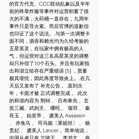
的官方代充、CCC联动乱象以及半年
前的终章炸服等事件对运营积蓄了很
大的不满，火药桶一直存在，九周年
事件只是导火索。而后官博的道歉信
也印证了这个说法。.与第一次调整卡
面不同，酒吞和赖光均为久经考验的
五星英灵，在玩家中拥有极高的人
气，但运营对这三名高星英灵的调整
却只补偿了10个石头。并且有玩家指
出和谐立绘存在严重错误 [5] ，质量
极其堪忧，因此再度导致炎上。.在几
天后又发布了 补充公告 。.直到次
年，卡面才被 正式调整完成 。.此次
的和谐内容为 荆轲 、 吕布奉先 、玄
奘三藏、武则天、 哪吒 、 项羽 、 秦
良玉 、 始皇帝 、 虞美人 Assassin 
、 赤兔马 、 司马懿〔莱妮丝〕 、 杨
贵妃 、 虞美人 Lancer 。简单地说，
中国从者只有 兰陵王 、 李书文 、 燕