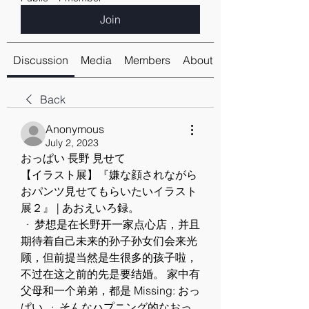
Join
Discussion
Media
Members
About
Back
Anonymous
July 2, 2023
おっぱい 長野 見せて
【イラスト展】『嫌な顔されながら
おパンツ見せてもらいたいイラスト
展２』 | あおえいろ録。
 · 梦想是在长野开一家点心店，并且
期待着自己未来的孙子孙女们会来光
顾，但前提当然是生很多的孩子啦，
不过在这之前的先是要结婚。 家中有
父母和一个弟弟，都是 Missing: おっ
ぱい  · そんなハプニング的なおっ