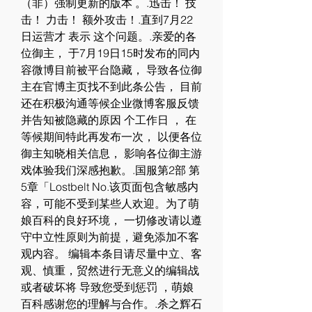
（非）强制更新的版本 。.迅击！ 技
击！ 力击！ 额外攻击！.直到7月22
日运营才 表示 这个问题。.亲爱的各
位御主， 于7月19日15时发布的同内
容微博目前被平台隐藏， 导致各位御
主在官博主页找不到此条公告， 目前
还在积极沟通等候企业微博客服反馈
并告知被隐藏的原因 个工作日 ， 在
等候期间特此再发布一次， 以便各位
御主知晓相关信息， 影响各位御主游
戏体验我们深感抱歉。.国服第2部 第
5章「Lostbelt No.该页面包含敏感内
容，可能不受到某些人欢迎。为了萌
娘百科的良好环境， 一切修改请以遵
守中立性原则为前提，避免添加不客
观内容。 编辑本条目请尽量中立、客
观、慎重，贸然进行无意义的编辑战
或者破坏将 导致您受到惩罚 ，萌娘
百科感谢您的理解与合作。.杀之辉石