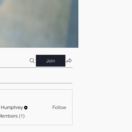
Join
 Humphrey
Follow
Members (1)