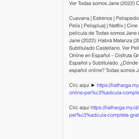
Ver Todas somos Jane (2022) O
Cuevana | Estrenos | Pelispedia 
Pelis | Pelisplus| | Netflix | Cin
película de Todas somos Jane (
Jane (2022): Habrá Matanza (20
Subtitulado Castellano. Ver Pe
Online en Español – Disfruta G
Español y Subtitulado. ¿Dónde
español online? Todas somos Ja
Clic aqui ► 
https://liatharga.
online-pel%c3%adcula-completa
Clic aqui 
https://liatharga.my.
pel%c3%adcula-completa-gratis