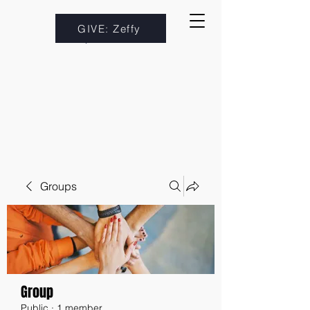
GIVE: Zeffy
Groups
Group
Public
·
1 member