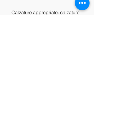
- Calzature appropriate: calzature 
con supporto per l'arco plantare e 
ammortizzazione adeguata possono 
aiutare a ridurre la pressione sulla 
fascia plantare.
- Plantari: i plantari personalizzati 
possono aiutare a sostenere l'arco 
plantare e ridurre la pressione sulla 
fascia plantare.
In casi gravi, esploreremo la fascite 
plantare immagini e come 
riconoscere questa patologia del 
piede.
Cause della fascite plantare