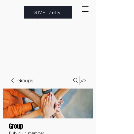
GIVE: Zeffy
Groups
Group
Public
·
1 member