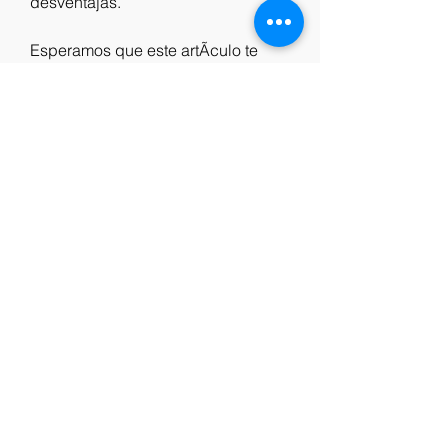
desventajas.
Esperamos que este artÃculo te 
haya sido Ãºtil y que disfrutes de 
Apowersoft Video Download 
Capture v4.9.8 + Seriales 
[email&#160;protected] gratis. Si 
tienes alguna duda o sugerencia, 
dÃjanos un comentario y te 
responderemos lo antes posible. 
ad790ac5ba
0
0
Write a comment...
About
Welcome to the group! You can