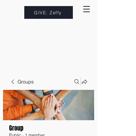
GIVE: Zeffy
Groups
Group
Public
·
1 member