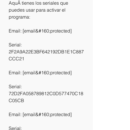
AquÃ tienes los seriales que 
puedes usar para activar el 
programa:
Email: [email&#160;protected]
Serial: 
2F2A9A22E3BF642192DB1E1C887
CCC21
Email: [email&#160;protected]
Serial: 
72D2FA058789812C0D577470C18
C05CB
Email: [email&#160;protected]
Serial: 