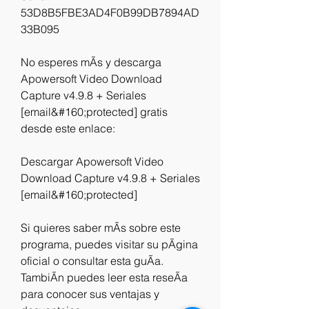
53D8B5FBE3AD4F0B99DB7894AD
33B095
No esperes mÃs y descarga 
Apowersoft Video Download 
Capture v4.9.8 + Seriales 
[email&#160;protected] gratis 
desde este enlace:
Descargar Apowersoft Video 
Download Capture v4.9.8 + Seriales 
[email&#160;protected]
Si quieres saber mÃs sobre este 
programa, puedes visitar su pÃgina 
oficial o consultar esta guÃa. 
TambiÃn puedes leer esta reseÃa 
para conocer sus ventajas y 