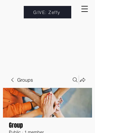
GIVE: Zeffy
Groups
Group
Public
·
1 member