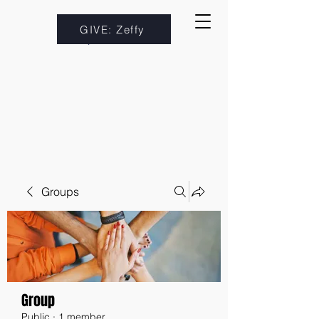
GIVE: Zeffy
Groups
Group
Public
·
1 member