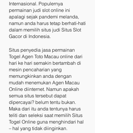
Internasional. Populernya 
permainan judi slot online ini 
apalagi sejak pandemi melanda, 
namun anda harus tetap berhati-hati 
dalam memilih situs judi Situs Slot 
Gacor di Indonesia.
Situs penyedia jasa permainan 
Togel Agen Toto Macau online dari 
hari ke hari semakin bertambah di 
mesin pencaharian yang 
memungkinkan anda dengan 
mudah menemukan Agen Macau 
Online diinternet. Namun apakah 
semua situs tersebut dapat 
dipercayai? belum tentu bukan. 
Maka dari itu anda tentunya harus 
teliti dan seleksi saat memilih Situs 
Togel Online guna menghindari hal 
– hal yang tidak diinginkan.