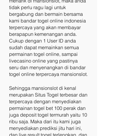
menarik di mansionslot, maka anda 
tidak perlu ragu lagi untuk 
bergabung dan bermain bersama 
kami bandar togel online indonesia 
terpercaya yang akan membayar 
berapapun kemenangan anda. 
Cukup dengan 1 User ID anda 
sudah dapat memainkan semua 
permainan togel online, sampai 
livecasino online yang pastinya 
seru dan menyenangkan di bandar 
togel online terpercaya mansionslot.
Sehingga mansionslot di kenal 
merupakan Situs Togel terbesar dan 
terpercaya dengan menyediakan 
permainan togel bet 100 perak dan 
juga deposit togel termurah yaitu 10 
ribu saja. Maka dari itu kami juga 
menyediakan prediksi jitu hari ini, 
dan live result togel terlengkap, dan 