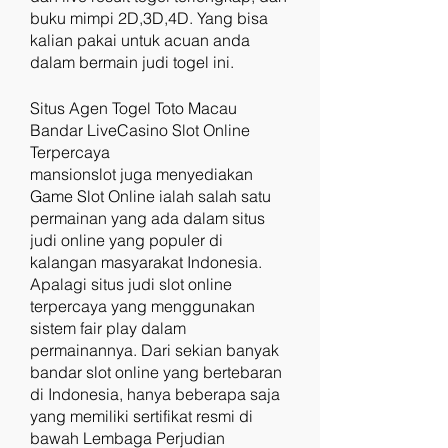
buku mimpi 2D,3D,4D. Yang bisa 
kalian pakai untuk acuan anda 
dalam bermain judi togel ini.
Situs Agen Togel Toto Macau 
Bandar LiveCasino Slot Online 
Terpercaya
mansionslot juga menyediakan 
Game Slot Online ialah salah satu 
permainan yang ada dalam situs 
judi online yang populer di 
kalangan masyarakat Indonesia. 
Apalagi situs judi slot online 
terpercaya yang menggunakan 
sistem fair play dalam 
permainannya. Dari sekian banyak 
bandar slot online yang bertebaran 
di Indonesia, hanya beberapa saja 
yang memiliki sertifikat resmi di 
bawah Lembaga Perjudian 