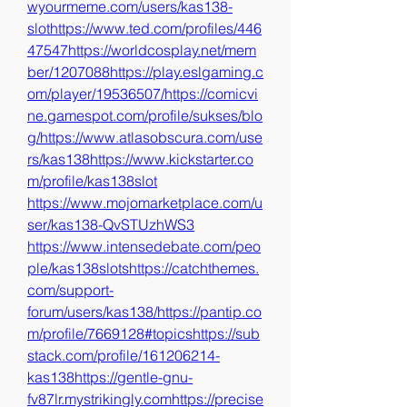
wyourmeme.com/users/kas138-
slot
https://www.ted.com/profiles/446
47547
https://worldcosplay.net/mem
ber/1207088
https://play.eslgaming.c
om/player/19536507/
https://comicvi
ne.gamespot.com/profile/sukses/blo
g/
https://www.atlasobscura.com/use
rs/kas138
https://www.kickstarter.co
m/profile/kas138slot
https://www.mojomarketplace.com/u
ser/kas138-QvSTUzhWS3
https://www.intensedebate.com/peo
ple/kas138slots
https://catchthemes.
com/support-
forum/users/kas138/
https://pantip.co
m/profile/7669128#topics
https://sub
stack.com/profile/161206214-
kas138
https://gentle-gnu-
fv87lr.mystrikingly.com
https://precise