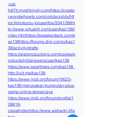
-cat-
fv87lt.mystrikingly.com/
https://creato
r.wonderhowto.com/cptidxcptidx/
htt
ps://photozou.jp/user/top/3341288
ht
tp://www.virtualdj.com/user/kas138/i
ndex.html
https://speakerdeck.com/k
as138
https://forums.digi.com/u/kas1
38/activity/drafts
https://ajarproductions.com/pages/p
roducts/in5/answers/user/kas138
https://www.pearltrees.com/kas138_
http://uid.me/kas138
https://www.midi.org/forum/19523-
kas138-merupakan-kumpulan-situs-
game-online-terpercaya
https://www.midi.org/forum/profile/1
28619-
cepatindex
https://www.webwiki.it/la
han-