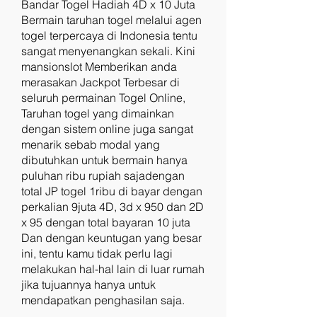
Bandar Togel Hadiah 4D x 10 Juta
Bermain taruhan togel melalui agen 
togel terpercaya di Indonesia tentu 
sangat menyenangkan sekali. Kini 
mansionslot Memberikan anda 
merasakan Jackpot Terbesar di 
seluruh permainan Togel Online, 
Taruhan togel yang dimainkan 
dengan sistem online juga sangat 
menarik sebab modal yang 
dibutuhkan untuk bermain hanya 
puluhan ribu rupiah sajadengan 
total JP togel 1ribu di bayar dengan 
perkalian 9juta 4D, 3d x 950 dan 2D 
x 95 dengan total bayaran 10 juta 
Dan dengan keuntugan yang besar 
ini, tentu kamu tidak perlu lagi 
melakukan hal-hal lain di luar rumah 
jika tujuannya hanya untuk 
mendapatkan penghasilan saja.