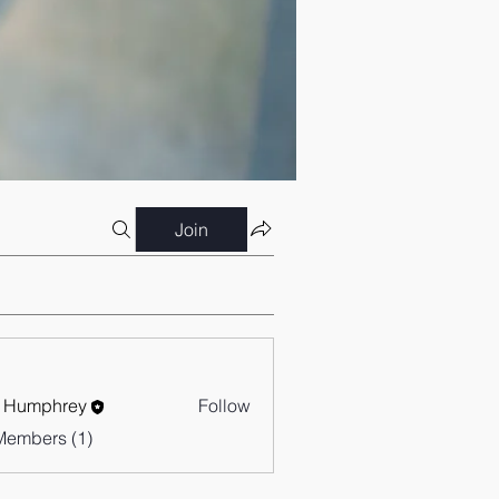
Join
 Humphrey
Follow
Members (1)