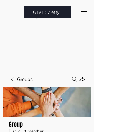
GIVE: Zeffy
Groups
Group
Public
·
1 member