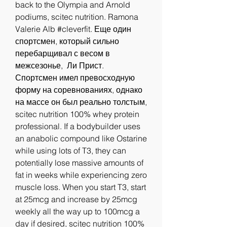
back to the Olympia and Arnold 
podiums, scitec nutrition. Ramona 
Valerie Alb #cleverfit. Еще один 
спортсмен, который сильно 
перебарщивал с весом в 
межсезонье,  Ли Прист. 
Спортсмен имел превосходную 
форму на соревнованиях, однако 
на массе он был реально толстым, 
scitec nutrition 100% whey protein 
professional. If a bodybuilder uses 
an anabolic compound like Ostarine 
while using lots of T3, they can 
potentially lose massive amounts of 
fat in weeks while experiencing zero 
muscle loss. When you start T3, start 
at 25mcg and increase by 25mcg 
weekly all the way up to 100mcg a 
day if desired, scitec nutrition 100% 