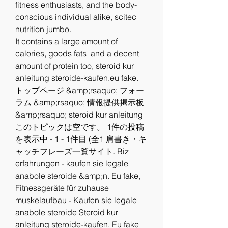
fitness enthusiasts, and the body-
conscious individual alike, scitec 
nutrition jumbo.
It contains a large amount of 
calories, goods fats  and a decent 
amount of protein too, steroid kur 
anleitung steroide-kaufen.eu fake. 
トップページ &amp;rsaquo; フォー
ラム &amp;rsaquo; 情報提供掲示板 
&amp;rsaquo; steroid kur anleitung 
このトピックは空です。 1件の投稿
を表示中 - 1 - 1件目 (全1 肩書き・キ
ャッチフレーズ一覧サイト. Biz 
erfahrungen - kaufen sie legale 
anabole steroide &amp;n. Eu fake, 
Fitnessgeräte für zuhause 
muskelaufbau - Kaufen sie legale 
anabole steroide Steroid kur 
anleitung steroide-kaufen. Eu fake 