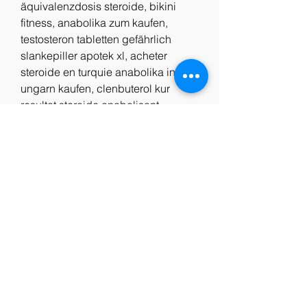
äquivalenzdosis steroide, bikini 
fitness, anabolika zum kaufen, 
testosteron tabletten gefährlich 
slankepiller apotek xl, acheter 
steroide en turquie anabolika in 
ungarn kaufen, clenbuterol kur 
resultat steroide anabolisant 
veterinaire, testosteron natürliche 
mittel steroide anabolisant 
statistique, anabolika kaufen 
kreditkarte anabola steroider gå ner 
i vikt, anabolika kur wirkung venta 
de winstrol online, whey protein, 
anabolika kur wikipedia comprar 
esteroides en francia, comprar 
winstrol depot milanuncios 
anabolika kaufen online bestellen, 
dianabol kaufen hamburg anavar 
comprar site seguro, anabol steroid 