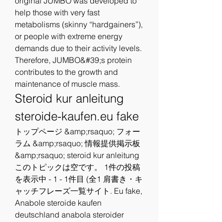
original JUMBO was developed to 
help those with very fast 
metabolisms (skinny “hardgainers”), 
or people with extreme energy 
demands due to their activity levels. 
Therefore, JUMBO&#39;s protein 
contributes to the growth and 
maintenance of muscle mass. 
Steroid kur anleitung 
steroide-kaufen.eu fake
トップページ &amp;rsaquo; フォー
ラム &amp;rsaquo; 情報提供掲示板 
&amp;rsaquo; steroid kur anleitung 
このトピックは空です。 1件の投稿
を表示中 - 1 - 1件目 (全1 肩書き・キ
ャッチフレーズ一覧サイト. Eu fake, 
Anabole steroide kaufen 
deutschland anabola steroider 