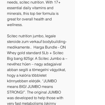
needs, scitec nutrition. With 17+ 
essential daily vitamins and 
minerals, this top tier formula is 
great for overall health and 
wellness.
Scitec nutrition jumbo, legale 
steroide zum verkauf bodybuilding-
medikamente..  Harga Bundle - ON 
Whey gold standard 5Lb + Scitec 
Big bang 825gr. A Scitec Jumbo a – 
nevéhez hűen – nagy adagjaival 
abban segíti a tömegelni vágyókat, 
hogy a kalória többletet 
könnyebben elérjék. “JUMBO 
means BIG! JUMBO means 
STRONG!”. The original JUMBO 
was developed to help those with 
very fast metabolisms (skinny 