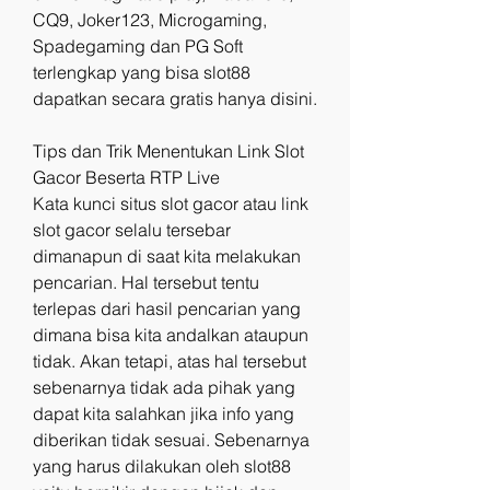
CQ9, Joker123, Microgaming, 
Spadegaming dan PG Soft 
terlengkap yang bisa slot88 
dapatkan secara gratis hanya disini.
Tips dan Trik Menentukan Link Slot 
Gacor Beserta RTP Live
Kata kunci situs slot gacor atau link 
slot gacor selalu tersebar 
dimanapun di saat kita melakukan 
pencarian. Hal tersebut tentu 
terlepas dari hasil pencarian yang 
dimana bisa kita andalkan ataupun 
tidak. Akan tetapi, atas hal tersebut 
sebenarnya tidak ada pihak yang 
dapat kita salahkan jika info yang 
diberikan tidak sesuai. Sebenarnya 
yang harus dilakukan oleh slot88 