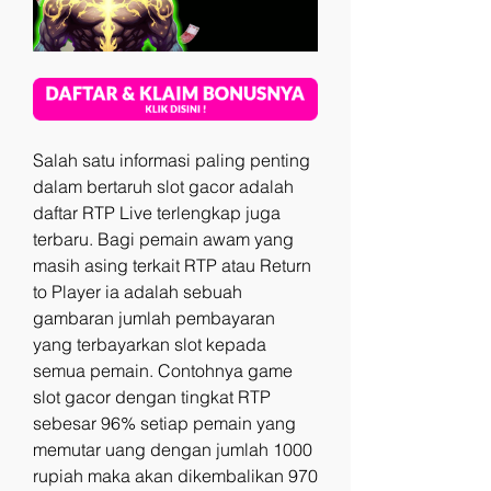
Salah satu informasi paling penting 
dalam bertaruh slot gacor adalah 
daftar RTP Live terlengkap juga 
terbaru. Bagi pemain awam yang 
masih asing terkait RTP atau Return 
to Player ia adalah sebuah 
gambaran jumlah pembayaran 
yang terbayarkan slot kepada 
semua pemain. Contohnya game 
slot gacor dengan tingkat RTP 
sebesar 96% setiap pemain yang 
memutar uang dengan jumlah 1000 
rupiah maka akan dikembalikan 970 