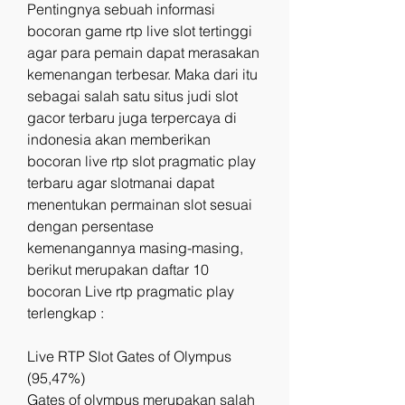
Pentingnya sebuah informasi 
bocoran game rtp live slot tertinggi 
agar para pemain dapat merasakan 
kemenangan terbesar. Maka dari itu 
sebagai salah satu situs judi slot 
gacor terbaru juga terpercaya di 
indonesia akan memberikan 
bocoran live rtp slot pragmatic play 
terbaru agar slotmanai dapat 
menentukan permainan slot sesuai 
dengan persentase 
kemenangannya masing-masing, 
berikut merupakan daftar 10 
bocoran Live rtp pragmatic play 
terlengkap :
Live RTP Slot Gates of Olympus 
(95,47%)
Gates of olympus merupakan salah 