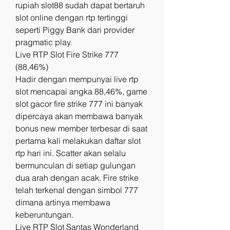
rupiah slot88 sudah dapat bertaruh 
slot online dengan rtp tertinggi 
seperti Piggy Bank dari provider 
pragmatic play.
Live RTP Slot Fire Strike 777 
(88,46%)
Hadir dengan mempunyai live rtp 
slot mencapai angka 88,46%, game 
slot gacor fire strike 777 ini banyak 
dipercaya akan membawa banyak 
bonus new member terbesar di saat 
pertama kali melakukan daftar slot 
rtp hari ini. Scatter akan selalu 
bermunculan di setiap gulungan 
dua arah dengan acak. Fire strike 
telah terkenal dengan simbol 777 
dimana artinya membawa 
keberuntungan.
Live RTP Slot Santas Wonderland 