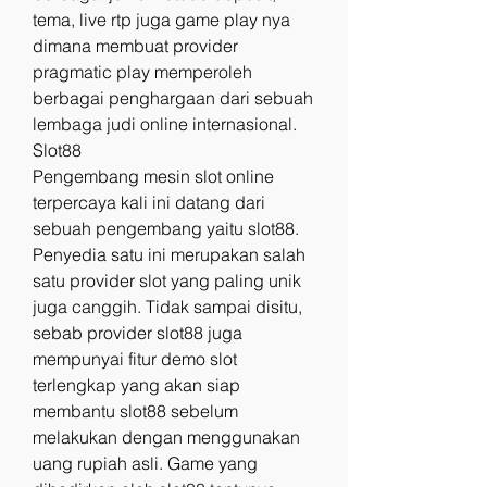
tema, live rtp juga game play nya 
dimana membuat provider 
pragmatic play memperoleh 
berbagai penghargaan dari sebuah 
lembaga judi online internasional.
Slot88
Pengembang mesin slot online 
terpercaya kali ini datang dari 
sebuah pengembang yaitu slot88. 
Penyedia satu ini merupakan salah 
satu provider slot yang paling unik 
juga canggih. Tidak sampai disitu, 
sebab provider slot88 juga 
mempunyai fitur demo slot 
terlengkap yang akan siap 
membantu slot88 sebelum 
melakukan dengan menggunakan 
uang rupiah asli. Game yang 