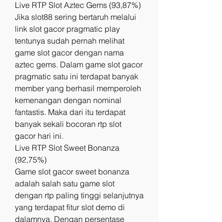
Live RTP Slot Aztec Gems (93,87%)
Jika slot88 sering bertaruh melalui 
link slot gacor pragmatic play 
tentunya sudah pernah melihat 
game slot gacor dengan nama 
aztec gems. Dalam game slot gacor 
pragmatic satu ini terdapat banyak 
member yang berhasil memperoleh 
kemenangan dengan nominal 
fantastis. Maka dari itu terdapat 
banyak sekali bocoran rtp slot 
gacor hari ini.
Live RTP Slot Sweet Bonanza 
(92,75%)
Game slot gacor sweet bonanza 
adalah salah satu game slot 
dengan rtp paling tinggi selanjutnya 
yang terdapat fitur slot demo di 
dalamnya. Dengan persentase 