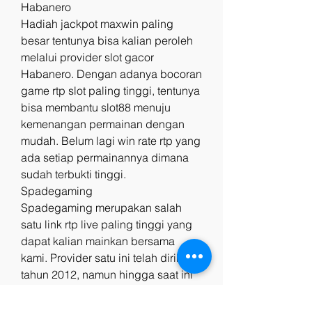
Habanero
Hadiah jackpot maxwin paling 
besar tentunya bisa kalian peroleh 
melalui provider slot gacor 
Habanero. Dengan adanya bocoran 
game rtp slot paling tinggi, tentunya 
bisa membantu slot88 menuju 
kemenangan permainan dengan 
mudah. Belum lagi win rate rtp yang 
ada setiap permainannya dimana 
sudah terbukti tinggi.
Spadegaming
Spadegaming merupakan salah 
satu link rtp live paling tinggi yang 
dapat kalian mainkan bersama 
kami. Provider satu ini telah dirilis di 
tahun 2012, namun hingga saat ini 
selalu update dengan 
menghadirkan banyak game slot 