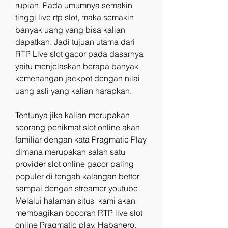
rupiah. Pada umumnya semakin 
tinggi live rtp slot, maka semakin 
banyak uang yang bisa kalian 
dapatkan. Jadi tujuan utama dari 
RTP Live slot gacor pada dasarnya 
yaitu menjelaskan berapa banyak 
kemenangan jackpot dengan nilai 
uang asli yang kalian harapkan.
Tentunya jika kalian merupakan 
seorang penikmat slot online akan 
familiar dengan kata Pragmatic Play 
dimana merupakan salah satu 
provider slot online gacor paling 
populer di tengah kalangan bettor 
sampai dengan streamer youtube. 
Melalui halaman situs  kami akan 
membagikan bocoran RTP live slot 
online Pragmatic play, Habanero, 