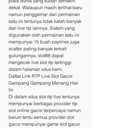
piala dunia yang sudah semakin 
dekat. Walaupun masih terlihat baru 
namun penggemar dari permainan 
satu ini tentunya tidak kalah banyak 
dari live rtp lainnya. Sistem yang 
digunakan oleh permainan satu ini 
mempunyai 15 buah paylines juga 
scatter paling banyak terkait 
gulungannya. slot88 dapat 
mengecek live slot rtp tertinggi 
dalam halaman situs kami.
Daftar Link RTP Live Slot Gacor 
Gampang Gampang Menang Hari 
Ini
Di dalam situs slot rtp live tentunya 
mempunyai berbagai provider rtp 
slot online gacor terpercaya namun 
belum tentu semua provider slot 
gacor mempunyai game slot gacor 