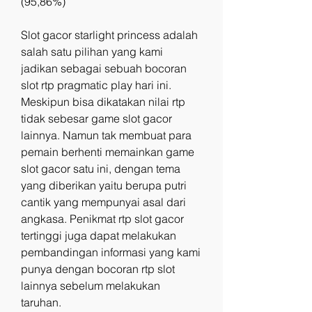
(95,86%)
Slot gacor starlight princess adalah 
salah satu pilihan yang kami 
jadikan sebagai sebuah bocoran 
slot rtp pragmatic play hari ini. 
Meskipun bisa dikatakan nilai rtp 
tidak sebesar game slot gacor 
lainnya. Namun tak membuat para 
pemain berhenti memainkan game 
slot gacor satu ini, dengan tema 
yang diberikan yaitu berupa putri 
cantik yang mempunyai asal dari 
angkasa. Penikmat rtp slot gacor 
tertinggi juga dapat melakukan 
pembandingan informasi yang kami 
punya dengan bocoran rtp slot 
lainnya sebelum melakukan 
taruhan.