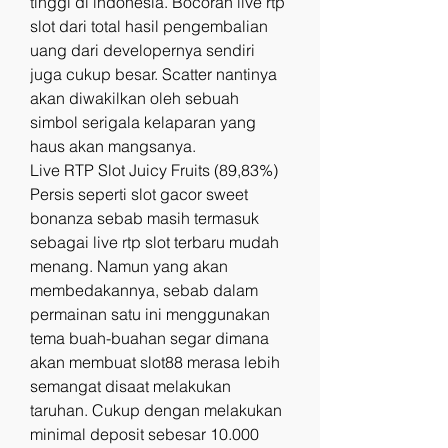
tinggi di indonesia. Bocoran live rtp 
slot dari total hasil pengembalian 
uang dari developernya sendiri 
juga cukup besar. Scatter nantinya 
akan diwakilkan oleh sebuah 
simbol serigala kelaparan yang 
haus akan mangsanya.
Live RTP Slot Juicy Fruits (89,83%)
Persis seperti slot gacor sweet 
bonanza sebab masih termasuk 
sebagai live rtp slot terbaru mudah 
menang. Namun yang akan 
membedakannya, sebab dalam 
permainan satu ini menggunakan 
tema buah-buahan segar dimana 
akan membuat slot88 merasa lebih 
semangat disaat melakukan 
taruhan. Cukup dengan melakukan 
minimal deposit sebesar 10.000 