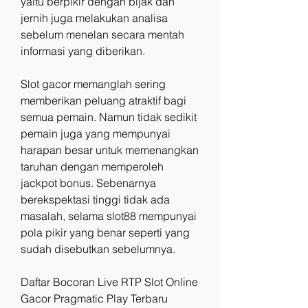
yaitu berpikir dengan bijak dan 
jernih juga melakukan analisa 
sebelum menelan secara mentah 
informasi yang diberikan.
Slot gacor memanglah sering 
memberikan peluang atraktif bagi 
semua pemain. Namun tidak sedikit 
pemain juga yang mempunyai 
harapan besar untuk memenangkan 
taruhan dengan memperoleh 
jackpot bonus. Sebenarnya 
berekspektasi tinggi tidak ada 
masalah, selama slot88 mempunyai 
pola pikir yang benar seperti yang 
sudah disebutkan sebelumnya.
Daftar Bocoran Live RTP Slot Online 
Gacor Pragmatic Play Terbaru