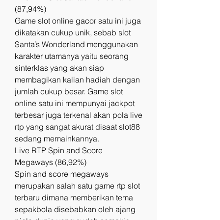
(87,94%)
Game slot online gacor satu ini juga 
dikatakan cukup unik, sebab slot 
Santa’s Wonderland menggunakan 
karakter utamanya yaitu seorang 
sinterklas yang akan siap 
membagikan kalian hadiah dengan 
jumlah cukup besar. Game slot 
online satu ini mempunyai jackpot 
terbesar juga terkenal akan pola live 
rtp yang sangat akurat disaat slot88 
sedang memainkannya.
Live RTP Spin and Score 
Megaways (86,92%)
Spin and score megaways 
merupakan salah satu game rtp slot 
terbaru dimana memberikan tema 
sepakbola disebabkan oleh ajang 