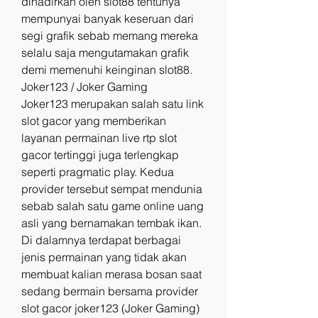
dihadirkan oleh slot88 tentunya 
mempunyai banyak keseruan dari 
segi grafik sebab memang mereka 
selalu saja mengutamakan grafik 
demi memenuhi keinginan slot88.
Joker123 / Joker Gaming
Joker123 merupakan salah satu link 
slot gacor yang memberikan 
layanan permainan live rtp slot 
gacor tertinggi juga terlengkap 
seperti pragmatic play. Kedua 
provider tersebut sempat mendunia 
sebab salah satu game online uang 
asli yang bernamakan tembak ikan. 
Di dalamnya terdapat berbagai 
jenis permainan yang tidak akan 
membuat kalian merasa bosan saat 
sedang bermain bersama provider 
slot gacor joker123 (Joker Gaming)