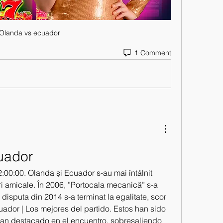
Olanda vs ecuador
1 Comment
uador
:00:00. Olanda și Ecuador s-au mai întâlnit 
 amicale. În 2006, ”Portocala mecanică” s-a 
 disputa din 2014 s-a terminat la egalitate, scor 
uador | Los mejores del partido. Estos han sido 
an destacado en el encuentro, sobresaliendo 