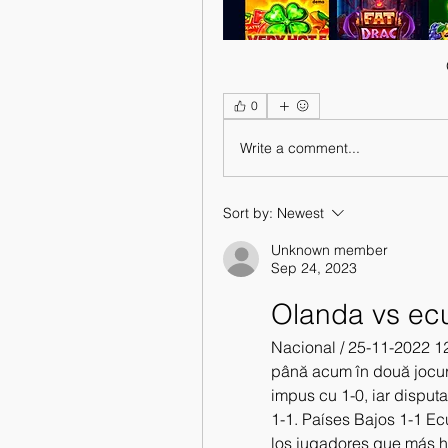
0
Write a comment...
Sort by:
Newest
Unknown member
Sep 24, 2023
Olanda vs ec
Nacional / 25-11-2022 12
până acum în două jocuri
impus cu 1-0, iar disputa
1-1. Países Bajos 1-1 Ec
los jugadores que más h