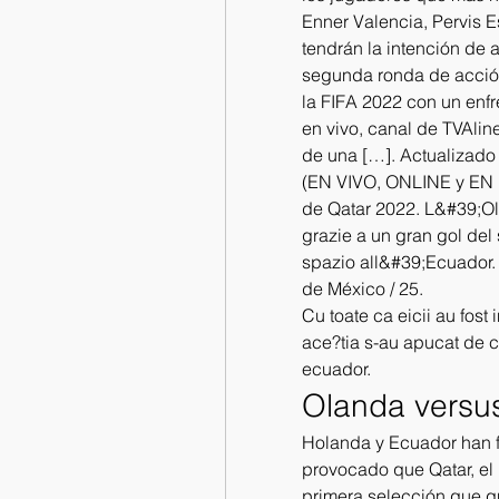
Enner Valencia, Pervis 
tendrán la intención de 
segunda ronda de acción
la FIFA 2022 con un enfr
en vivo, canal de TVAlin
de una […]. Actualizado 
(EN VIVO, ONLINE y EN D
de Qatar 2022. L&#39;Ol
grazie a un gran gol del
spazio all&#39;Ecuador.
de México / 25. 
Cu toate ca eicii au fost 
ace?tia s-au apucat de con
ecuador.
Olanda versu
Holanda y Ecuador han fi
provocado que Qatar, el p
primera selección que qu