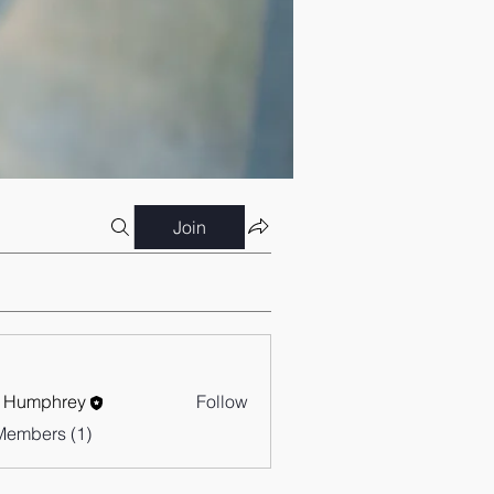
Join
 Humphrey
Follow
Members (1)