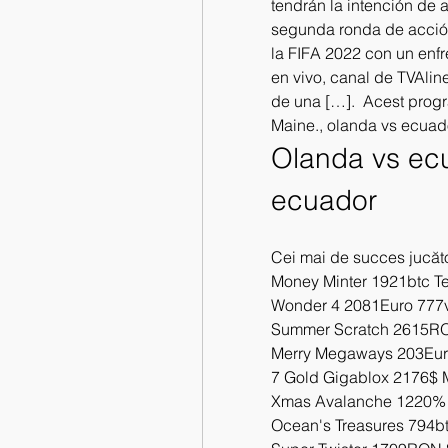
tendrán la intención de 
segunda ronda de acción
la FIFA 2022 con un enfr
en vivo, canal de TVAlin
de una […].  Acest progr
Maine., olanda vs ecuad
Olanda vs ecu
ecuador
Cei mai de succes jucăto
Money Minter 1921btc T
Wonder 4 2081Euro 777vo
Summer Scratch 2615RON 
Merry Megaways 203Euro 
7 Gold Gigablox 2176$ 
Xmas Avalanche 1220% 
Ocean's Treasures 794bt