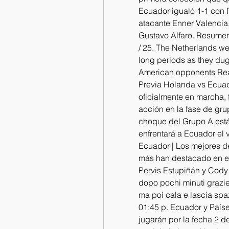
Ecuador igualó 1-1 con 
atacante Enner Valencia
Gustavo Alfaro. Resumen
/ 25. The Netherlands we
long periods as they dug 
American opponents Read 
Previa Holanda vs Ecuad
oficialmente en marcha, 
acción en la fase de gru
choque del Grupo A está 
enfrentará a Ecuador el 
Ecuador | Los mejores de
más han destacado en el
Pervis Estupiñán y Cody
dopo pochi minuti grazie
ma poi cala e lascia spa
01:45 p. Ecuador y Paí
jugarán por la fecha 2 d