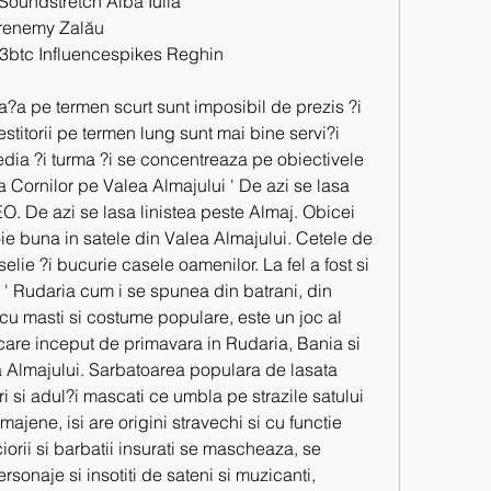
oundstretch Alba Iulia 
renemy Zalău 
btc Influencespikes Reghin 
a pe termen scurt sunt imposibil de prezis ?i 
estitorii pe termen lung sunt mai bine servi?i 
ia ?i turma ?i se concentreaza pe obiectivele 
 Cornilor pe Valea Almajului ' De azi se lasa 
O. De azi se lasa linistea peste Almaj. Obicei 
oie buna in satele din Valea Almajului. Cetele de 
lie ?i bucurie casele oamenilor. La fel a fost si 
' Rudaria cum i se spunea din batrani, din 
 cu masti si costume populare, este un joc al 
iecare inceput de primavara in Rudaria, Bania si 
lea Almajului. Sarbatoarea populara de lasata 
i si adul?i mascati ce umbla pe strazile satului 
majene, isi are origini stravechi si cu functie 
iorii si barbatii insurati se mascheaza, se 
rsonaje si insotiti de sateni si muzicanti, 