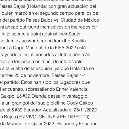
Países Bajos (Holanda) con gran actuación del 
, quien marcó en el segundo tiempo para los de 
 del partido Países Bajos vs. Ciudad de México 
nt ahead but found themselves on the ropes for 
in to secure a point against their South 
Jamie Jackson’s report from the Khalifa. 
or La Copa Mundial de la FIFA 2022 está 
trayendo a los aficionados al fútbol aún más 
pos en los próximos días. Un interesante 
a la vuelta de la esquina, ya que Holanda se 
viernes 25 de noviembre. Países Bajos 1-1 
l partido. Estos han sido los jugadores que 
 encuentro, sobresaliendo Enner Valencia, 
 Gakpo. L&#39;Olanda passa in vantaggio 
 a un gran gol del suo gioiellino Cody Gakpo 
zio all&#39;Ecuador. Actualizado el 25/11/2022 
ses Bajos (EN VIVO, ONLINE y EN DIRECTO) 
e la Mundial de Qatar 2022. Holanda y Ecuador 