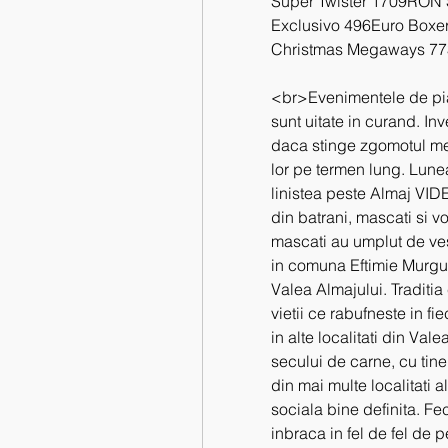
Super Twister 1709RON S
Exclusivo 496Euro Boxe
Christmas Megaways 773
<br>Evenimentele de pia?
sunt uitate in curand. Inv
daca stinge zgomotul med
lor pe termen lung. Lunea
linistea peste Almaj VIDE
din batrani, mascati si v
mascati au umplut de vese
in comuna Eftimie Murgu 
Valea Almajului. Traditia
vietii ce rabufneste in f
in alte localitati din Va
secului de carne, cu tiner
din mai multe localitati al
sociala bine definita. Fec
inbraca in fel de fel de pe