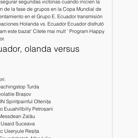
asegurar segundas victorias cuando inicien la 
 de la fase de grupos en la Copa Mundial de 
entamiento en el Grupo E. Ecuador transmisión 
eaciones Holanda vs. Ecuador Ecuador disfrutó 
am este bazat' Citete mai mult ' Program Happy 
or.
ador, olanda versus 
ri:
eachingstop Turda 
latile Brașov 
Spiritpainful Oltenița 
Euuahillbilly Petroșani 
Messdean Zalău 
Uaaid Suceava 
c Useryule Reșița 