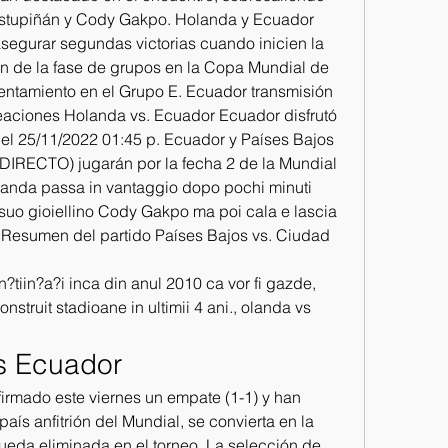
Estupiñán y Cody Gakpo. Holanda y Ecuador 
asegurar segundas victorias cuando inicien la 
 de la fase de grupos en la Copa Mundial de 
entamiento en el Grupo E. Ecuador transmisión 
eaciones Holanda vs. Ecuador Ecuador disfrutó 
el 25/11/2022 01:45 p. Ecuador y Países Bajos 
IRECTO) jugarán por la fecha 2 de la Mundial 
anda passa in vantaggio dopo pochi minuti 
 suo gioiellino Cody Gakpo ma poi cala e lascia 
 Resumen del partido Países Bajos vs. Ciudad 
in?tiin?a?i inca din anul 2010 ca vor fi gazde, 
struit stadioane in ultimii 4 ani., olanda vs 
s Ecuador
rmado este viernes un empate (1-1) y han 
aís anfitrión del Mundial, se convierta en la 
eda eliminada en el torneo. La selección de 