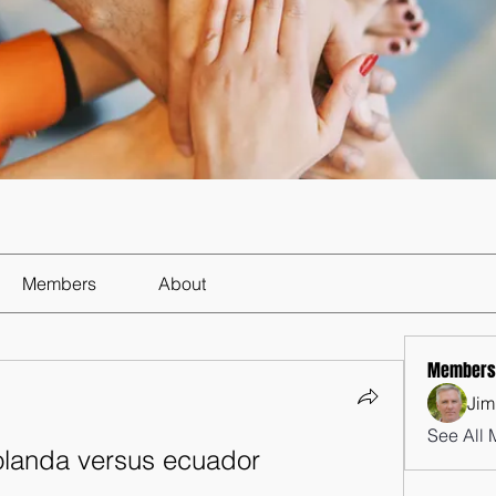
Members
About
Members
Jim
See All 
olanda versus ecuador