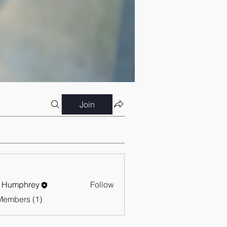
Join
 Humphrey
Follow
Members (1)