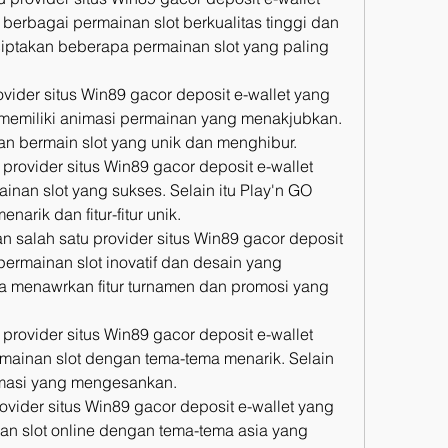
erbagai permainan slot berkualitas tinggi dan 
nciptakan beberapa permainan slot yang paling 
ovider situs Win89 gacor deposit e-wallet yang 
 memiliki animasi permainan yang menakjubkan. 
n bermain slot yang unik dan menghibur.
 provider situs Win89 gacor deposit e-wallet 
inan slot yang sukses. Selain itu Play'n GO 
arik dan fitur-fitur unik.
 salah satu provider situs Win89 gacor deposit 
ermainan slot inovatif dan desain yang 
a menawrkan fitur turnamen dan promosi yang 
provider situs Win89 gacor deposit e-wallet 
rmainan slot dengan tema-tema menarik. Selain 
imasi yang mengesankan.
rovider situs Win89 gacor deposit e-wallet yang 
 slot online dengan tema-tema asia yang 