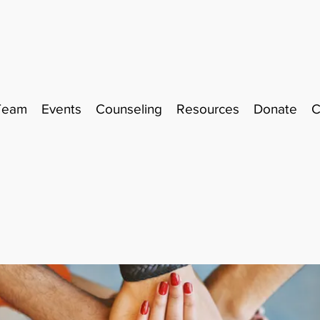
Team
Events
Counseling
Resources
Donate
C