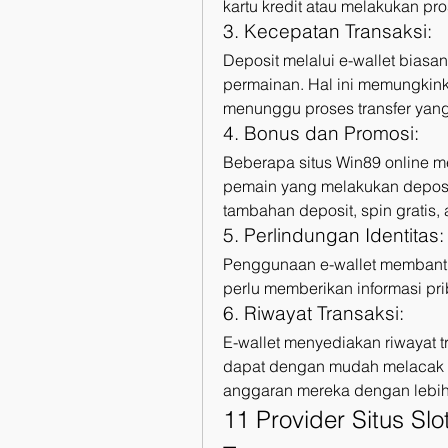
kartu kredit atau melakukan pros
3. Kecepatan Transaksi:
Deposit melalui e-wallet biasa
permainan. Hal ini memungkink
menunggu proses transfer yan
4. Bonus dan Promosi:
Beberapa situs Win89 online m
pemain yang melakukan deposit 
tambahan deposit, spin gratis
5. Perlindungan Identitas:
Penggunaan e-wallet membantu 
perlu memberikan informasi prib
6. Riwayat Transaksi:
E-wallet menyediakan riwayat t
dapat dengan mudah melacak ju
anggaran mereka dengan lebih
11 Provider Situs Slo