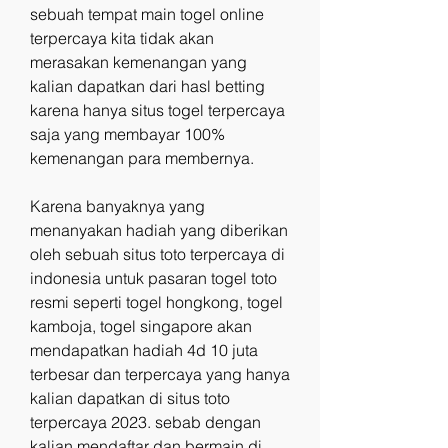
sebuah tempat main togel online 
terpercaya kita tidak akan 
merasakan kemenangan yang 
kalian dapatkan dari hasl betting 
karena hanya situs togel terpercaya 
saja yang membayar 100% 
kemenangan para membernya.
Karena banyaknya yang 
menanyakan hadiah yang diberikan 
oleh sebuah situs toto terpercaya di 
indonesia untuk pasaran togel toto 
resmi seperti togel hongkong, togel 
kamboja, togel singapore akan 
mendapatkan hadiah 4d 10 juta 
terbesar dan terpercaya yang hanya 
kalian dapatkan di situs toto 
terpercaya 2023. sebab dengan 
kalian mendaftar dan bermain di 