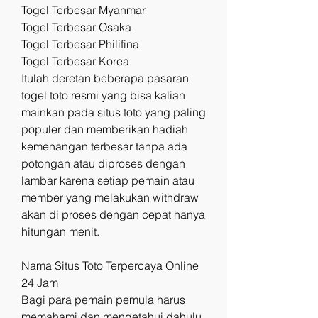
Togel Terbesar Myanmar
Togel Terbesar Osaka
Togel Terbesar Philifina
Togel Terbesar Korea
Itulah deretan beberapa pasaran 
togel toto resmi yang bisa kalian 
mainkan pada situs toto yang paling 
populer dan memberikan hadiah 
kemenangan terbesar tanpa ada 
potongan atau diproses dengan 
lambar karena setiap pemain atau 
member yang melakukan withdraw 
akan di proses dengan cepat hanya 
hitungan menit.
Nama Situs Toto Terpercaya Online 
24 Jam
Bagi para pemain pemula harus 
memahami dan mengetahui dahulu 