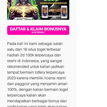
Pada kali ini kami sebagai salah 
satu dari 16 situs togel terbesar 
hadiah 2d 100k terpercaya dan 
resmi di indonesia, yang sangat 
rekomended untuk kalian jadikan 
tempat bermain lottery terpercaya 
2023 karena memiliki licensi resmi 
dari paggcor yang menjamin aman 
100%. dengan kalian bermain togel 
terpercaya kalian akan 
mendapatkan berbagai bonus dan 
profit harian yang tidak akan kalian 