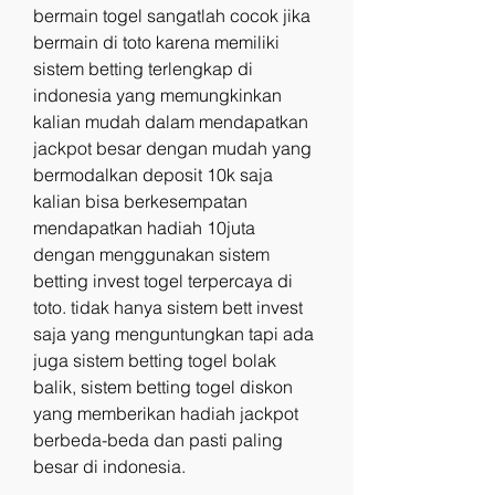
bermain togel sangatlah cocok jika 
bermain di toto karena memiliki 
sistem betting terlengkap di 
indonesia yang memungkinkan 
kalian mudah dalam mendapatkan 
jackpot besar dengan mudah yang 
bermodalkan deposit 10k saja 
kalian bisa berkesempatan 
mendapatkan hadiah 10juta 
dengan menggunakan sistem 
betting invest togel terpercaya di 
toto. tidak hanya sistem bett invest 
saja yang menguntungkan tapi ada 
juga sistem betting togel bolak 
balik, sistem betting togel diskon 
yang memberikan hadiah jackpot 
berbeda-beda dan pasti paling 
besar di indonesia.