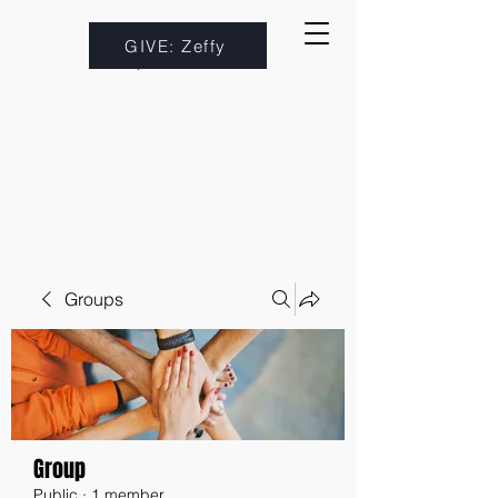
GIVE: Zeffy
Groups
Group
Public
·
1 member