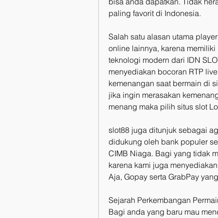
bisa anda dapatkan. Tidak heran
paling favorit di Indonesia.
Salah satu alasan utama player 
online lainnya, karena memilik
teknologi modern dari IDN SLOT 
menyediakan bocoran RTP liv
kemenangan saat bermain di sit
jika ingin merasakan kemenan
menang maka pilih situs slot Lo
slot88 juga ditunjuk sebagai ag
didukung oleh bank populer se
CIMB Niaga. Bagi yang tidak mem
karena kami juga menyediakan 
Aja, Gopay serta GrabPay yang
Sejarah Perkembangan Permain
Bagi anda yang baru mau mencob