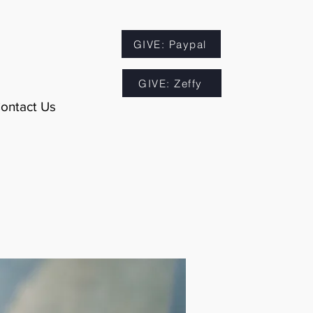
GIVE: Paypal
GIVE: Zeffy
ontact Us