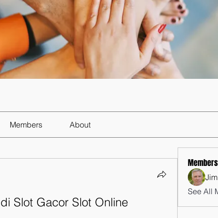
Members
About
Members
Jim
See All 
di Slot Gacor Slot Online 