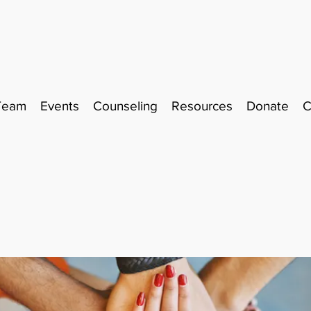
Team
Events
Counseling
Resources
Donate
C