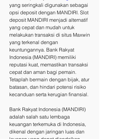
yang seringkali digunakan sebagai 
opsi deposit dengan MANDIRI. Slot 
deposit MANDIRI menjadi alternatif 
yang cepat dan mudah untuk 
melakukan transaksi di situs Maxwin 
yang terkenal dengan 
keuntungannya. Bank Rakyat 
Indonesia (MANDIRI) memiliki 
reputasi kuat, memastikan transaksi 
cepat dan aman bagi pemain. 
Tetaplah bermain dengan bijak, atur 
batasan, dan hindari potensi risiko 
kecanduan serta kerugian finansial.
Bank Rakyat Indonesia (MANDIRI) 
adalah salah satu lembaga 
keuangan terkemuka di Indonesia, 
dikenal dengan jaringan luas dan 