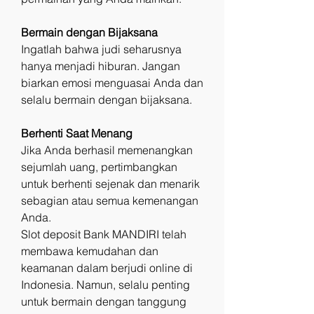
Bermain dengan Bijaksana
Ingatlah bahwa judi seharusnya 
hanya menjadi hiburan. Jangan 
biarkan emosi menguasai Anda dan 
selalu bermain dengan bijaksana.
Berhenti Saat Menang
Jika Anda berhasil memenangkan 
sejumlah uang, pertimbangkan 
untuk berhenti sejenak dan menarik 
sebagian atau semua kemenangan 
Anda.
Slot deposit Bank MANDIRI telah 
membawa kemudahan dan 
keamanan dalam berjudi online di 
Indonesia. Namun, selalu penting 
untuk bermain dengan tanggung 