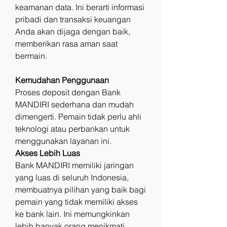
keamanan data. Ini berarti informasi 
pribadi dan transaksi keuangan 
Anda akan dijaga dengan baik, 
memberikan rasa aman saat 
bermain.
Kemudahan Penggunaan
Proses deposit dengan Bank 
MANDIRI sederhana dan mudah 
dimengerti. Pemain tidak perlu ahli 
teknologi atau perbankan untuk 
menggunakan layanan ini.
Akses Lebih Luas
Bank MANDIRI memiliki jaringan 
yang luas di seluruh Indonesia, 
membuatnya pilihan yang baik bagi 
pemain yang tidak memiliki akses 
ke bank lain. Ini memungkinkan 
lebih banyak orang menikmati 