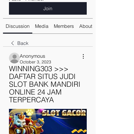
Join
Discussion
Media
Members
About
Back
Anonymous
October 3, 2023
WINNING303 >>> 
DAFTAR SITUS JUDI 
SLOT BANK MANDIRI 
ONLINE 24 JAM 
TERPERCAYA