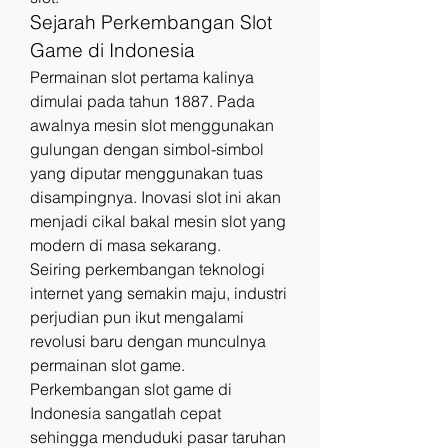
Sejarah Perkembangan Slot 
Game di Indonesia
Permainan slot pertama kalinya 
dimulai pada tahun 1887. Pada 
awalnya mesin slot menggunakan 
gulungan dengan simbol-simbol 
yang diputar menggunakan tuas 
disampingnya. Inovasi slot ini akan 
menjadi cikal bakal mesin slot yang 
modern di masa sekarang.
Seiring perkembangan teknologi 
internet yang semakin maju, industri 
perjudian pun ikut mengalami 
revolusi baru dengan munculnya 
permainan slot game. 
Perkembangan slot game di 
Indonesia sangatlah cepat 
sehingga menduduki pasar taruhan 