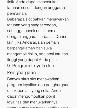
fisik. Anda dapat menentukan 
taruhan sesuai dengan anggaran 
permainan.
Beberapa slot bahkan menawarkan 
taruhan yang sangat rendah, 
sehingga cocok untuk pemain 
dengan anggaran terbatas. Di sisi 
lain, jika Anda adalah pemain 
berpengalaman dan suka 
mengambil risiko, ada opsi taruhan 
tinggi yang dapat Anda pilih.
9. Program Loyalti dan 
Penghargaan
Banyak situs slot menawarkan 
program loyalitas dan penghargaan 
untuk pemain yang setia. Anda 
dapat mengumpulkan point 
loyalitas dan menukarkannya 
dengan putaran gratis, hadiah atau 