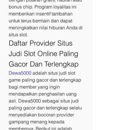
bonus chip. Program loyalitas ini 
memberikan insentif tambahan 
untuk terus bermain dan dapat 
meningkatkan nilai hiburan Anda di 
situs slot.
Daftar Provider Situs 
Judi Slot Online Paling 
Gacor Dan Terlengkap
Dewa5000
 adalah situs judi slot 
game paling gacor dan terlengkap 
bagi member yang ingin 
mendapatkan penghasilan uang 
asli. Dewa5000 sebagai situs judi 
paling gacor dan terlengkap selalu 
menyediakan bocoran provider 
gampang menang kepada 
membernya. Berikut ini adalah 