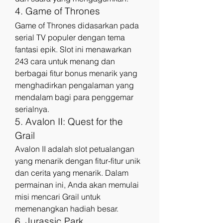
4. Game of Thrones
Game of Thrones didasarkan pada 
serial TV populer dengan tema 
fantasi epik. Slot ini menawarkan 
243 cara untuk menang dan 
berbagai fitur bonus menarik yang 
menghadirkan pengalaman yang 
mendalam bagi para penggemar 
serialnya.
5. Avalon II: Quest for the 
Grail
Avalon II adalah slot petualangan 
yang menarik dengan fitur-fitur unik 
dan cerita yang menarik. Dalam 
permainan ini, Anda akan memulai 
misi mencari Grail untuk 
memenangkan hadiah besar.
6. Jurassic Park