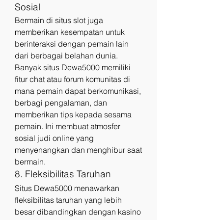
Sosial
Bermain di situs slot juga 
memberikan kesempatan untuk 
berinteraksi dengan pemain lain 
dari berbagai belahan dunia. 
Banyak situs Dewa5000 memiliki 
fitur chat atau forum komunitas di 
mana pemain dapat berkomunikasi, 
berbagi pengalaman, dan 
memberikan tips kepada sesama 
pemain. Ini membuat atmosfer 
sosial judi online yang 
menyenangkan dan menghibur saat 
bermain.
8. Fleksibilitas Taruhan
Situs Dewa5000 menawarkan 
fleksibilitas taruhan yang lebih 
besar dibandingkan dengan kasino 