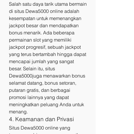
Salah satu daya tarik utama bermain 
di situs Dewa5000 online adalah 
kesempatan untuk memenangkan 
jackpot besar dan mendapatkan 
bonus menarik. Ada beberapa 
permainan slot yang memiliki 
jackpot progresif, sebuah jackpot 
yang terus bertambah hingga dapat 
mencapai jumlah yang sangat 
besar. Selain itu, situs 
Dewa5000juga menawarkan bonus 
selamat datang, bonus setoran, 
putaran gratis, dan berbagai 
promosi lainnya yang dapat 
meningkatkan peluang Anda untuk 
menang.
4. Keamanan dan Privasi
Situs Dewa5000 online yang 