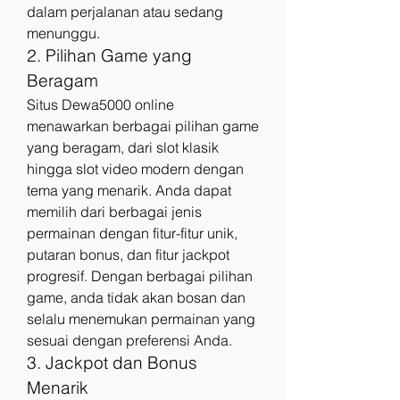
dalam perjalanan atau sedang 
menunggu.
2. Pilihan Game yang 
Beragam
Situs Dewa5000 online 
menawarkan berbagai pilihan game 
yang beragam, dari slot klasik 
hingga slot video modern dengan 
tema yang menarik. Anda dapat 
memilih dari berbagai jenis 
permainan dengan fitur-fitur unik, 
putaran bonus, dan fitur jackpot 
progresif. Dengan berbagai pilihan 
game, anda tidak akan bosan dan 
selalu menemukan permainan yang 
sesuai dengan preferensi Anda.
3. Jackpot dan Bonus 
Menarik