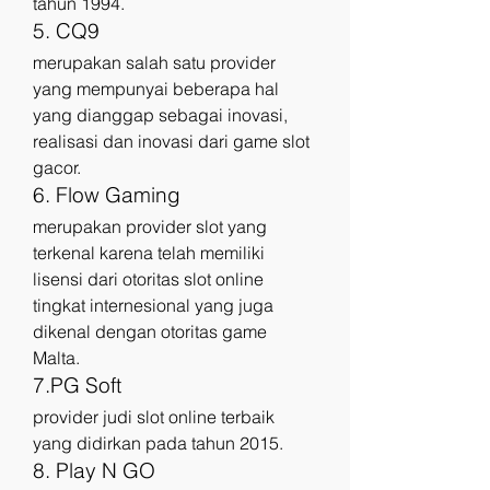
tahun 1994.
5. CQ9
merupakan salah satu provider 
yang mempunyai beberapa hal 
yang dianggap sebagai inovasi, 
realisasi dan inovasi dari game slot 
gacor.
6. Flow Gaming
merupakan provider slot yang 
terkenal karena telah memiliki 
lisensi dari otoritas slot online 
tingkat internesional yang juga 
dikenal dengan otoritas game 
Malta.
7.PG Soft
provider judi slot online terbaik 
yang didirkan pada tahun 2015.
8. Play N GO