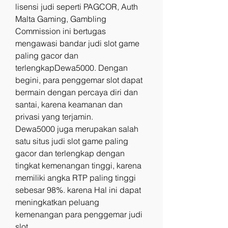
lisensi judi seperti PAGCOR, Auth 
Malta Gaming, Gambling 
Commission ini bertugas 
mengawasi bandar judi slot game 
paling gacor dan 
terlengkapDewa5000. Dengan 
begini, para penggemar slot dapat 
bermain dengan percaya diri dan 
santai, karena keamanan dan 
privasi yang terjamin.
Dewa5000 juga merupakan salah 
satu situs judi slot game paling 
gacor dan terlengkap dengan 
tingkat kemenangan tinggi, karena 
memiliki angka RTP paling tinggi 
sebesar 98%. karena Hal ini dapat 
meningkatkan peluang 
kemenangan para penggemar judi 
slot.