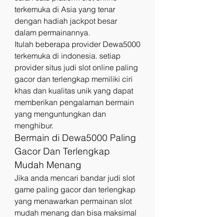
terkemuka di Asia yang tenar 
dengan hadiah jackpot besar 
dalam permainannya.
Itulah beberapa provider Dewa5000 
terkemuka di indonesia. setiap 
provider situs judi slot online paling 
gacor dan terlengkap memiliki ciri 
khas dan kualitas unik yang dapat 
memberikan pengalaman bermain 
yang menguntungkan dan 
menghibur.
Bermain di Dewa5000 Paling 
Gacor Dan Terlengkap 
Mudah Menang
Jika anda mencari bandar judi slot 
game paling gacor dan terlengkap 
yang menawarkan permainan slot 
mudah menang dan bisa maksimal 