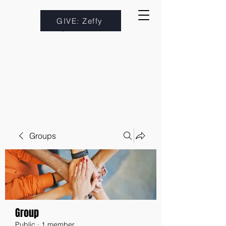
GIVE: Zeffy
Groups
Group
Public
·
1 member