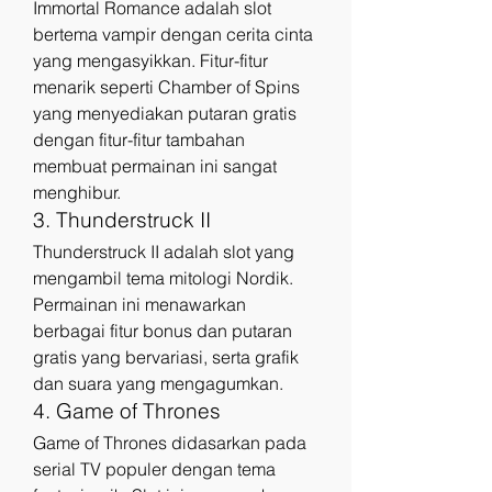
Immortal Romance adalah slot 
bertema vampir dengan cerita cinta 
yang mengasyikkan. Fitur-fitur 
menarik seperti Chamber of Spins 
yang menyediakan putaran gratis 
dengan fitur-fitur tambahan 
membuat permainan ini sangat 
menghibur.
3. Thunderstruck II
Thunderstruck II adalah slot yang 
mengambil tema mitologi Nordik. 
Permainan ini menawarkan 
berbagai fitur bonus dan putaran 
gratis yang bervariasi, serta grafik 
dan suara yang mengagumkan.
4. Game of Thrones
Game of Thrones didasarkan pada 
serial TV populer dengan tema 