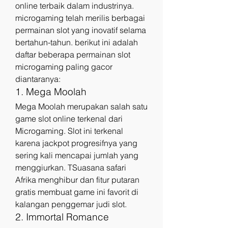
online terbaik dalam industrinya. 
microgaming telah merilis berbagai 
permainan slot yang inovatif selama 
bertahun-tahun. berikut ini adalah 
daftar beberapa permainan slot 
microgaming paling gacor 
diantaranya:
1. Mega Moolah
Mega Moolah merupakan salah satu 
game slot online terkenal dari 
Microgaming. Slot ini terkenal 
karena jackpot progresifnya yang 
sering kali mencapai jumlah yang 
menggiurkan. TSuasana safari 
Afrika menghibur dan fitur putaran 
gratis membuat game ini favorit di 
kalangan penggemar judi slot.
2. Immortal Romance