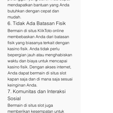
mendapatkan bantuan yang Anda 
butuhkan dengan cepat dan 
mudah.
6. Tidak Ada Batasan Fisik
Bermain di situs KlikToto online 
membebaskan Anda dari batasan 
fisik yang biasanya terkait dengan 
kasino fisik. Anda tidak perlu 
bepergian jauh atau menghabiskan 
waktu dan biaya untuk mencapai 
kasino fisik. Dengan akses internet, 
Anda dapat bermain di situs slot 
kapan saja dan di mana saja sesuai 
keinginan Anda.
7. Komunitas dan Interaksi 
Sosial
Bermain di situs slot juga 
memberikan kesempatan untuk 