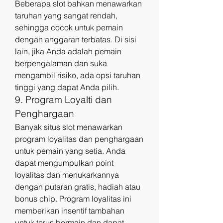
Beberapa slot bahkan menawarkan 
taruhan yang sangat rendah, 
sehingga cocok untuk pemain 
dengan anggaran terbatas. Di sisi 
lain, jika Anda adalah pemain 
berpengalaman dan suka 
mengambil risiko, ada opsi taruhan 
tinggi yang dapat Anda pilih.
9. Program Loyalti dan 
Penghargaan
Banyak situs slot menawarkan 
program loyalitas dan penghargaan 
untuk pemain yang setia. Anda 
dapat mengumpulkan point 
loyalitas dan menukarkannya 
dengan putaran gratis, hadiah atau 
bonus chip. Program loyalitas ini 
memberikan insentif tambahan 
untuk terus bermain dan dapat 