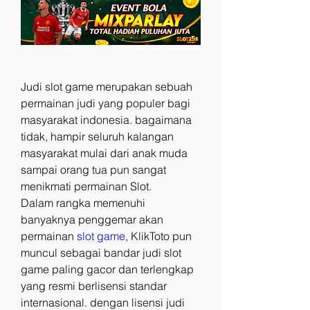
Judi slot game merupakan sebuah 
permainan judi yang populer bagi 
masyarakat indonesia. bagaimana 
tidak, hampir seluruh kalangan 
masyarakat mulai dari anak muda 
sampai orang tua pun sangat 
menikmati permainan Slot.
Dalam rangka memenuhi 
banyaknya penggemar akan 
permainan 
slot game
, KlikToto pun 
muncul sebagai bandar judi slot 
game paling gacor dan terlengkap 
yang resmi berlisensi standar 
internasional. dengan lisensi judi 