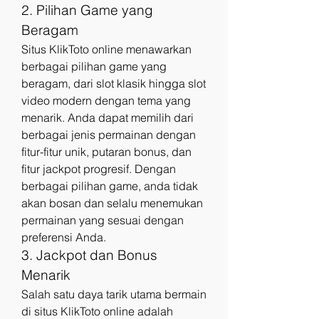
2. Pilihan Game yang 
Beragam
Situs KlikToto online menawarkan 
berbagai pilihan game yang 
beragam, dari slot klasik hingga slot 
video modern dengan tema yang 
menarik. Anda dapat memilih dari 
berbagai jenis permainan dengan 
fitur-fitur unik, putaran bonus, dan 
fitur jackpot progresif. Dengan 
berbagai pilihan game, anda tidak 
akan bosan dan selalu menemukan 
permainan yang sesuai dengan 
preferensi Anda.
3. Jackpot dan Bonus 
Menarik
Salah satu daya tarik utama bermain 
di situs KlikToto online adalah 