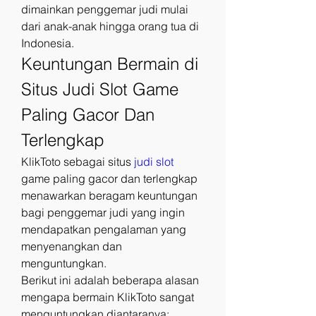
dimainkan penggemar judi mulai 
dari anak-anak hingga orang tua di 
Indonesia.
Keuntungan Bermain di 
Situs Judi Slot Game 
Paling Gacor Dan 
Terlengkap
KlikToto sebagai situs 
judi slot
game paling gacor dan terlengkap 
menawarkan beragam keuntungan 
bagi penggemar judi yang ingin 
mendapatkan pengalaman yang 
menyenangkan dan 
menguntungkan.
Berikut ini adalah beberapa alasan 
mengapa bermain KlikToto sangat 
menguntungkan diantaranya: