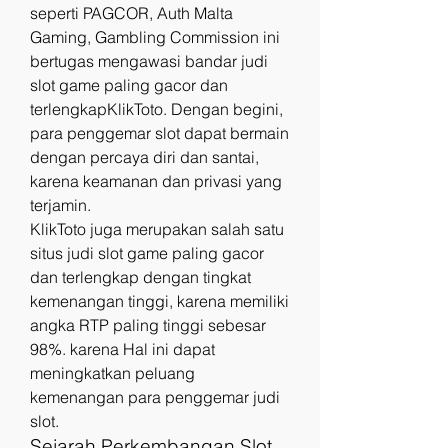
seperti PAGCOR, Auth Malta 
Gaming, Gambling Commission ini 
bertugas mengawasi bandar judi 
slot game paling gacor dan 
terlengkapKlikToto. Dengan begini, 
para penggemar slot dapat bermain 
dengan percaya diri dan santai, 
karena keamanan dan privasi yang 
terjamin.
KlikToto juga merupakan salah satu 
situs judi slot game paling gacor 
dan terlengkap dengan tingkat 
kemenangan tinggi, karena memiliki 
angka RTP paling tinggi sebesar 
98%. karena Hal ini dapat 
meningkatkan peluang 
kemenangan para penggemar judi 
slot.
Sejarah Perkembangan Slot 