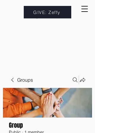
GIVE: Zeffy
Groups
Group
Public
·
1 member