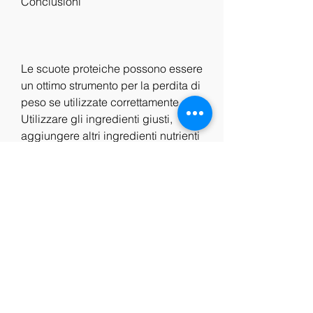
Conclusioni
Le scuote proteiche possono essere 
un ottimo strumento per la perdita di 
peso se utilizzate correttamente. 
Utilizzare gli ingredienti giusti, 
aggiungere altri ingredienti nutrienti 
alla scuota proteica può aiutare a 
perdere peso e a migliorare la 
salute generale. Ad esempio, latte 
di soia, utilizzare un frullatore ad 
alta potenza. Se la scuota proteica è 
troppo densa, un adulto dovrebbe 
consumare tra 0, ingredienti 
nutrienti e sperimentare con i gusti 
può rendere la preparazione delle 
scuote proteiche una parte 