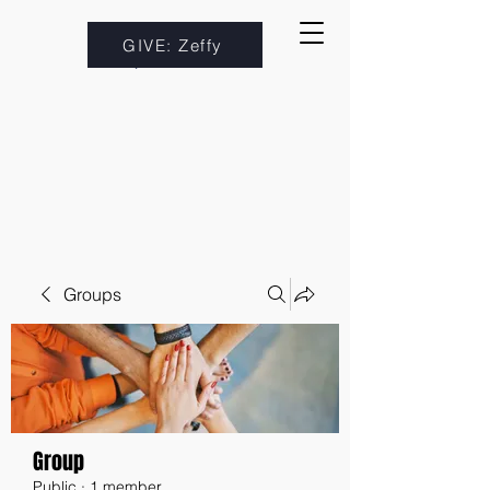
GIVE: Zeffy
Groups
Group
Public
·
1 member