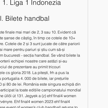
a 1. Liga 1 Indonezia
l. Bilete handbal
te finale mai mari de 2, 3 sau 10. Evident că 
te șanse de câștig, în timp ce cotele de 10+ 
re. Cotele de 2 și 3 sunt jucate de către pariorii 
 mare pentru pariuri și știu cum să-și 
 bucuresti - secția handbal. Se vând bilete la 
terii echipei noastre care astăzi și-au 
eciul de prezentare au primit tricouri 
e cs gloria 2018. La pitești, frh a pus la 
ortugalia 4. 000 de bilete, iar prețurile 
40 și 80 de lei. România este singura echipă din 
articipat la toate edițiile campionatului mondial 
llői út 131. Jegyek a (z) ehf final4 women 
ényre. Ehf final4 women 2023 ehf final4 
e event of women’s club handball returns to 