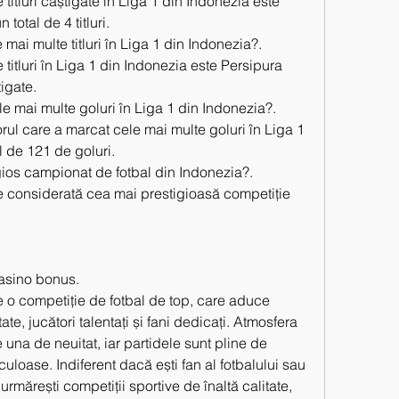
titluri câștigate în Liga 1 din Indonezia este 
total de 4 titluri.
mai multe titluri în Liga 1 din Indonezia?.
titluri în Liga 1 din Indonezia este Persipura 
tigate.
e mai multe goluri în Liga 1 din Indonezia?.
ul care a marcat cele mai multe goluri în Liga 1 
l de 121 de goluri.
gios campionat de fotbal din Indonezia?.
e considerată cea mai prestigioasă competiție 
casino bonus.
 o competiție de fotbal de top, care aduce 
e, jucători talentați și fani dedicați. Atmosfera 
 una de neuitat, iar partidele sunt pline de 
uloase. Indiferent dacă ești fan al fotbalului sau 
 urmărești competiții sportive de înaltă calitate, 