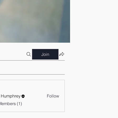
Join
 Humphrey
Follow
Members (1)