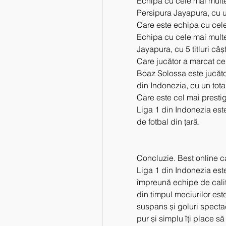
Echipa cu cele mai multe 
Persipura Jayapura, cu un 
Care este echipa cu cele 
Echipa cu cele mai multe 
Jayapura, cu 5 titluri câș
Care jucător a marcat cel
Boaz Solossa este jucător
din Indonezia, cu un tota
Care este cel mai presti
Liga 1 din Indonezia est
de fotbal din țară.
Concluzie. Best online 
Liga 1 din Indonezia este
împreună echipe de calitat
din timpul meciurilor este
suspans și goluri spectac
pur și simplu îți place să