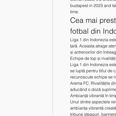
budapest in 2023 and take
time. 
Cea mai prest
fotbal din Ind
Liga 1 din Indonezia este
țară. Aceasta atrage atenț
și antrenorilor din întrea
Echipe de top și rivalităț
Liga 1 din Indonezia est
se luptă pentru titlul de
recunoscute echipe se nu
Arema FC. Rivalitățile di
aducând o doză suplimen
Ambianță vibrantă în tim
Unul dintre aspectele rem
ambianța vibrantă creată 
tribune steaguri, bannere 