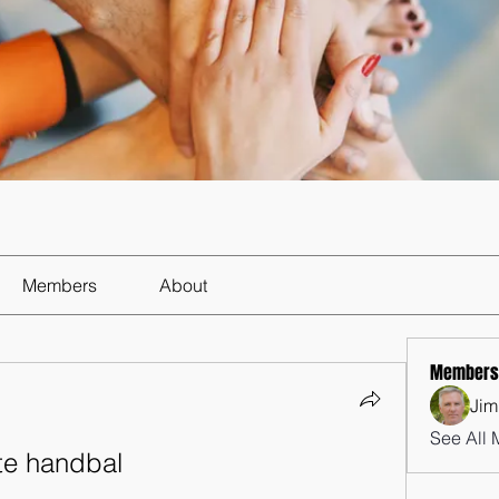
Members
About
Members
Jim
See All 
ete handbal