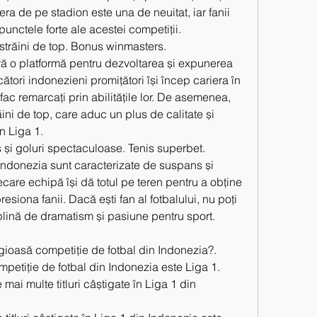
ra de pe stadion este una de neuitat, iar fanii 
punctele forte ale acestei competiții.
i străini de top. Bonus winmasters.
ră o platformă pentru dezvoltarea și expunerea 
cători indonezieni promițători își încep cariera în 
ac remarcați prin abilitățile lor. De asemenea, 
răini de top, care aduc un plus de calitate și 
n Liga 1.
 și goluri spectaculoase. Tenis superbet.
Indonezia sunt caracterizate de suspans și 
care echipă își dă totul pe teren pentru a obține 
resiona fanii. Dacă ești fan al fotbalului, nu poți 
plină de dramatism și pasiune pentru sport.
gioasă competiție de fotbal din Indonezia?.
petiție de fotbal din Indonezia este Liga 1.
ai multe titluri câștigate în Liga 1 din 