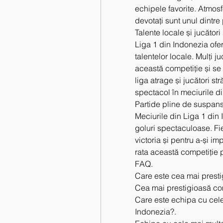
echipele favorite. Atmosfe
devotați sunt unul dintre 
Talente locale și jucător
Liga 1 din Indonezia ofe
talentelor locale. Mulți ju
această competiție și se f
liga atrage și jucători st
spectacol în meciurile di
Partide pline de suspans
Meciurile din Liga 1 din 
goluri spectaculoase. Fie
victoria și pentru a-și imp
rata această competiție 
FAQ.
Care este cea mai presti
Cea mai prestigioasă com
Care este echipa cu cele m
Indonezia?.