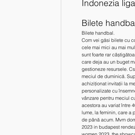
Indonezia lig
Bilete handba
Bilete handbal.
Com vei găsi bilete cu co
cele mai mici au mai mul
sunt foarte rar câștigătoa
care deja au un buget mai
gestioneze resursele. Csm
meciul de duminică. Supor
achiziționat invitații la m
personalizate cu însemnel
vânzare pentru meciul cu p
acestora au variat între 
lume, la feminin, care a p
de până acum. Mvm dome ü
2023 in budapest rendezv
women 2023, the showcas