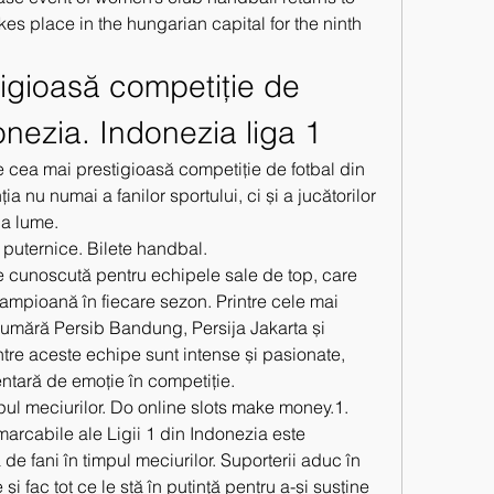
s place in the hungarian capital for the ninth 
igioasă competiție de 
onezia. Indonezia liga 1
 cea mai prestigioasă competiție de fotbal din 
ia nu numai a fanilor sportului, ci și a jucătorilor 
ga lume.
i puternice. Bilete handbal.
e cunoscută pentru echipele sale de top, care 
 campioană în fiecare sezon. Printre cele mai 
mără Persib Bandung, Persija Jakarta și 
ntre aceste echipe sunt intense și pasionate, 
tară de emoție în competiție.
pul meciurilor. Do online slots make money.1.
arcabile ale Ligii 1 din Indonezia este 
de fani în timpul meciurilor. Suporterii aduc în 
și fac tot ce le stă în putință pentru a-și susține 