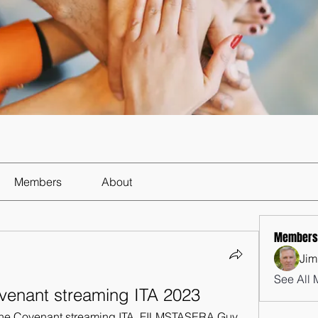
Members
About
Members
Jim
See All 
ovenant streaming ITA 2023
he Covenant streaming ITA, FILMSTASERA Guy 