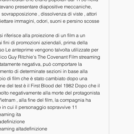
tevano presentare diapositive meccaniche, 
, sovrapposizione , dissolvenza di viste , attori 
oiettare immagini, odori, suoni e persino scosse 
riferisce alla proiezione di un film a un 
i fini di promozioni aziendali, prima della 
o Le anteprime vengono talvolta utilizzate per 
lico Guy Ritchie's The Covenant Film streaming 
ttatamente negativa, può comportare la 
imento di determinate sezioni in base alla 
io di film che è stato cambiato dopo una 
e del test è il First Blood del 1982 Dopo che il 
olto negativamente alla morte del protagonista 
etnam , alla fine del film, la compagnia ha 
le in cui il personaggio sopravvive 11
eaming ita
adefinizione
eaming altadefinizione