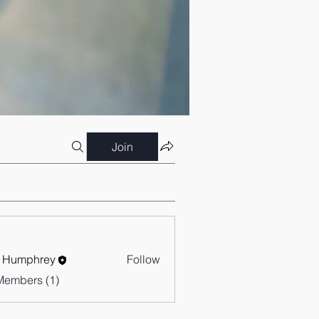
Join
 Humphrey
Follow
Members (1)