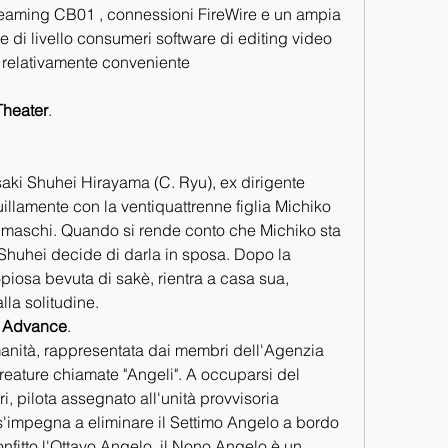
reaming CB01 , connessioni FireWire e un ampia 
 e di livello consumeri software di editing video 
m relativamente conveniente
Theater
.
aki Shuhei Hirayama (C. Ryu), ex dirigente 
illamente con la ventiquattrenne figlia Michiko 
gli maschi. Quando si rende conto che Michiko sta 
, Shuhei decide di darla in sposa. Dopo la 
piosa bevuta di sakè, rientra a casa sua, 
la solitudine.
) Advance
.
umanità, rappresentata dai membri dell'Agenzia 
reature chiamate "Angeli". A occuparsi del 
, pilota assegnato all'unità provvisoria 
'impegna a eliminare il Settimo Angelo a bordo 
fitto l'Ottavo Angelo, il Nono Angelo è un 