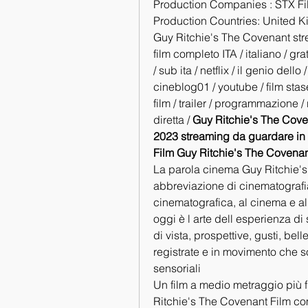
Production Companies : STX Fil
Production Countries: United Ki
Guy Ritchie's The Covenant stre
film completo ITA / italiano / gra
/ sub ita / netflix / il genio dell
cineblog01 / youtube / film stasera
film / trailer / programmazione /
diretta / 
Guy Ritchie's The Coven
2023 streaming da guardare in Alt
Film Guy Ritchie's The Covenan
La parola cinema Guy Ritchie's 
abbreviazione di cinematografia, 
cinematografica, al cinema e al
oggi è l arte dell esperienza di
di vista, prospettive, gusti, be
registrate e in movimento che s
sensoriali
Un film a medio metraggio più
Ritchie's The Covenant Film com