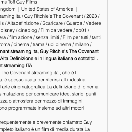
ms Toff Guy Films
ngdom  |  United States of America  |  
aming ita / Guy Ritchie's The Covenant / 2023 / 
tis / Altadefinizione / Scaricare / Guarda / Vedere 
o / disney / cineblog / Film da vedere / cb01 / 
 / film azione / senza limiti / Film per tutti / tanti 
 roma / cinema / trama / uci cinema / milano / 
ant streaming ita, Guy Ritchie's The Covenant 
a Definizione e in lingua italiana o sottotitoli. 
t streaming ITA
The Covenant streaming ita , che è l 
è spesso usata per riferirsi all industria 
l arte cinematografica La definizione di cinema 
 simulazione per comunicare idee, storie, punti 
llezza o atmosfera per mezzo di immagini 
ono programmate insieme ad altri motori 
 frequentemente e brevemente chiamato Guy 
pleto italiano è un film di media durata La 