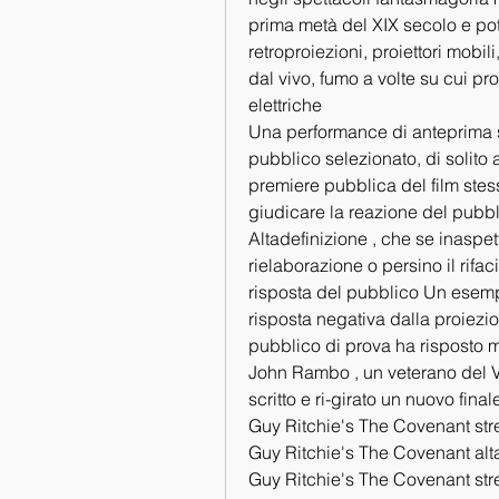
prima metà del XIX secolo e po
retroproiezioni, proiettori mobili
dal vivo, fumo a volte su cui pr
elettriche
Una performance di anteprima si 
pubblico selezionato, di solito a
premiere pubblica del film stess
giudicare la reazione del pubb
Altadefinizione , che se inaspe
rielaborazione o persino il rifac
risposta del pubblico Un esemp
risposta negativa dalla proiezion
pubblico di prova ha risposto m
John Rambo , un veterano del Vi
scritto e ri-girato un nuovo fina
Guy Ritchie's The Covenant str
Guy Ritchie's The Covenant alt
Guy Ritchie's The Covenant str