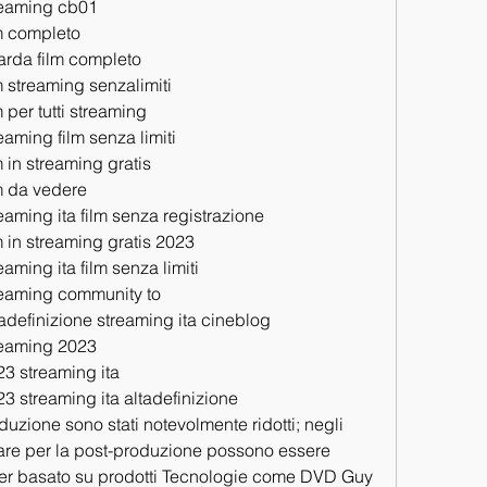
reaming cb01
m completo
arda film completo
 streaming senzalimiti
 per tutti streaming
aming film senza limiti
 in streaming gratis
m da vedere
aming ita film senza registrazione
 in streaming gratis 2023
aming ita film senza limiti
reaming community to
adefinizione streaming ita cineblog
reaming 2023
3 streaming ita
3 streaming ita altadefinizione
duzione sono stati notevolmente ridotti; negli 
ware per la post-produzione possono essere 
uter basato su prodotti Tecnologie come DVD Guy 