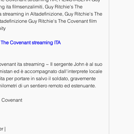
 ita filmsenzalimiti, Guy Ritchie's The 
 streaming in Altadefinizione, Guy Ritchie's The 
adefinizione Guy Ritchie's The Covenant film 
ity
s The Covenant streaming ITA
venant ita streaming ~ Il sergente John è al suo 
anistan ed è accompagnato dall'interprete locale 
ta per portare in salvo il soldato, gravemente 
 chilometri di un sentiero remoto ed estenuante.
he Covenant
r |