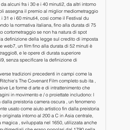
a alcuni fra i 30 e i 40 minuti2, da altri intorno 
poli assegna il premio al miglior mediometraggio 
i 31 e i 60 minuti4, così come il Festival du 
do la normativa italiana, fino alla durata di 75 
to cortometraggio se non ha natura di spot 
la definizione della legge sul credito di imposta 
e web7, un film fino alla durata di 52 minuti è 
aggio8, e le opere di durata superiore 
, senza specificare la definizione di 
iverse tradizioni precedenti in campi come la 
Ritchie's The Covenant Film completo sub ita , 
i visive Le forme d arte e di intrattenimento che 
ini in movimento e / o proiettate includono: l 
 dalla preistoria camera oscura , un fenomeno 
te usato come aiuto artistico fin dalla preistoria 
originata intorno al 200 a C in Asia centrale, 
 magica , sviluppata nel 1650, utilizzata anche 
multimediali che erano popolari dal 1790 nella 