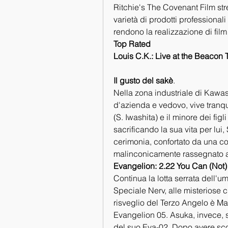
Ritchie's The Covenant Film st
varietà di prodotti professionali
rendono la realizzazione di fil
Top Rated
Louis C.K.: Live at the Beacon 
Il gusto del sakè
.
Nella zona industriale di Kawas
d'azienda e vedovo, vive tranqu
(S. Iwashita) e il minore dei fi
sacrificando la sua vita per lui
cerimonia, confortato da una co
malinconicamente rassegnato al
Evangelion: 2.22 You Can (Not
Continua la lotta serrata dell'
Speciale Nerv, alle misteriose c
risveglio del Terzo Angelo è Mari
Evangelion 05. Asuka, invece, s
del suo Eva-02. Dopo avere scon