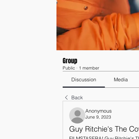
Group
Public
·
1 member
Discussion
Media
Back
Anonymous
June 9, 2023
Guy Ritchie's The C
FILMSTASERA! Guy Ritchie's T