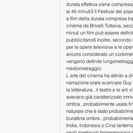
durata effettiva viene compresa d
ai 45 minuti3 Il Festival dei po
a film della durata compresa tra 
cinéma de Brive5 Tuttavia, secon
minuti un film può essere defini
pubblicitario6 Inoltre, secondo 
per le opere televisive e le oper
ancora considerato un cortometr
vengono definite lungometraggi9
mediometraggio
L arte del cinema ha attinto a d
narrazione orale scaricare Guy 
la letteratura , il teatro e le art
avevano già caratterizzato immag
ombra , probabilmente usata fin
naturale che è stato probabilmen
burattina ombra , probabilmente 
India, Indonesia o Cina lanterna
negli spettacoli fantasmagoria 