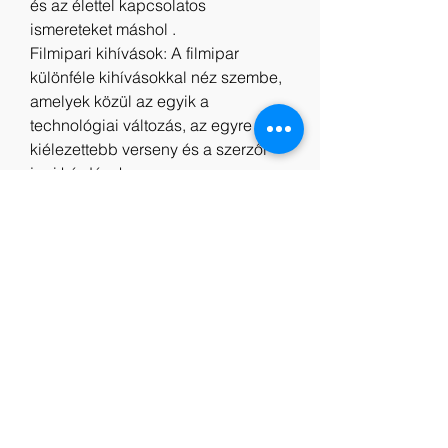
és az élettel kapcsolatos 
ismereteket máshol .
Filmipari kihívások: A filmipar 
különféle kihívásokkal néz szembe, 
amelyek közül az egyik a 
technológiai változás, az egyre 
kiélezettebb verseny és a szerzői 
jogi kérdések.
Remények a jövő filmipara számára: 
Az innováció és a kialakulóban lévő 
technológiák az országok közötti 
együttműködés fokozása és a 
szélesebb piachoz való hozzáférés 
kiterjesztése révén elősegíthetik a 
filmipar fejlődését. A remény az, 
hogy a kiváló minőségű filmek 
tovább fejlődhetnek és pozitív 
hatással lehetnek a társadalomra.
Indavideo Amitől félünk Videa Teljes 