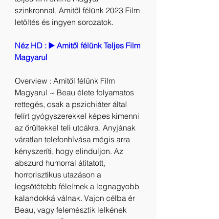
szinkronnal, Amitől félünk 2023 Film 
letöltés és ingyen sorozatok.
Néz HD : ▶️ Amitől félünk Teljes Film 
Magyarul
Overview : Amitől félünk Film 
Magyarul ~ Beau élete folyamatos 
rettegés, csak a pszichiáter által 
felírt gyógyszerekkel képes kimenni 
az őrültekkel teli utcákra. Anyjának 
váratlan telefonhívása mégis arra 
kényszeríti, hogy elinduljon. Az 
abszurd humorral átitatott, 
horrorisztikus utazáson a 
legsötétebb félelmek a legnagyobb 
kalandokká válnak. Vajon célba ér 
Beau, vagy felemésztik lelkének 