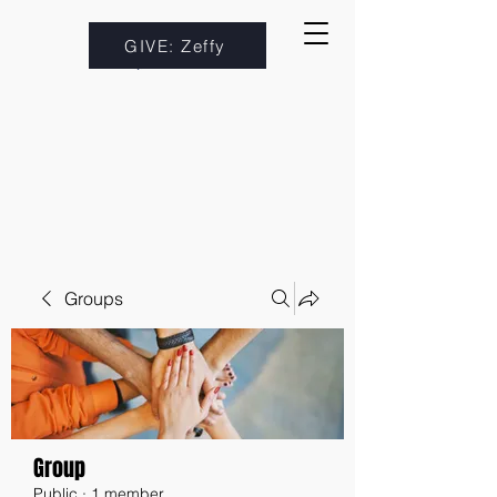
GIVE: Zeffy
Groups
Group
Public
·
1 member